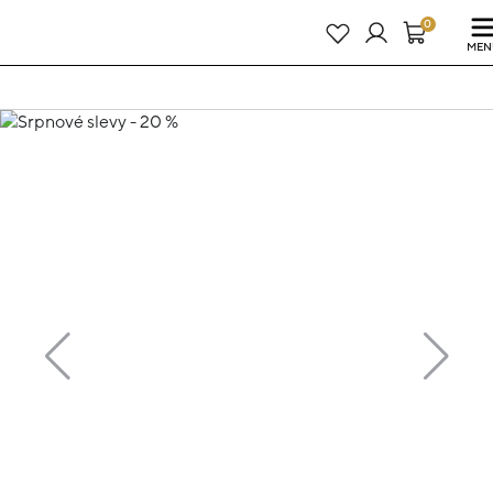
Právě teď! - 20 % na vše! Kód: SRPEN20
23 dní : 18h : 40m : 44s
0
MEN