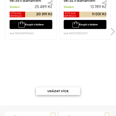
vel.55 s diamantem
vel.52 s diamantem
0.420ct
0.080ct
25 489 Kč
13 789 Kč
Skladem
Skladem
-20% kód:
-20% kód:
20 391 Kč
11 031 Kč
SRPEN20
SRPEN20
Koupit s kódem
Koupit s kódem
kód: N22102501263
kód: N22102501273
UKÁZAT VÍCE