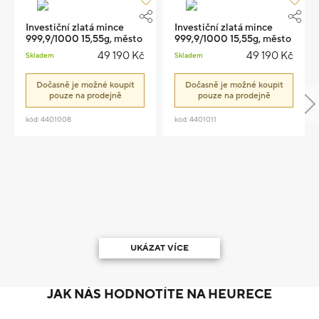
Investiční zlatá mince
Investiční zlatá mince
999,9/1000 15,55g, město
999,9/1000 15,55g, město
Litoměřice 2022
Jihlava 2021
49 190 Kč
49 190 Kč
Skladem
Skladem
Dočasně je možné koupit
Dočasně je možné koupit
pouze na prodejně
pouze na prodejně
kód: 4401008
kód: 4401011
UKÁZAT VÍCE
JAK NÁS HODNOTÍTE NA HEURECE