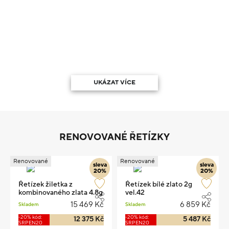
UKÁZAT VÍCE
RENOVOVANÉ ŘETÍZKY
Renovované
Renovované
sleva
sleva
20%
20%
Řetízek žiletka z
Řetízek bílé zlato 2g
kombinovaného zlata 4.8g
vel.42
vel.51
15 469 Kč
6 859 Kč
Skladem
Skladem
-20% kód:
-20% kód:
12 375 Kč
5 487 Kč
SRPEN20
SRPEN20