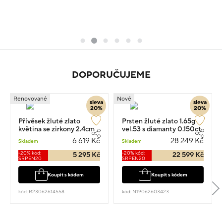
DOPORUČUJEME
Renovované
Nové
sleva
sleva
20%
20%
Přívěsek žluté zlato
Prsten žluté zlato 1.65g
květina se zirkony 2.4cm
vel.53 s diamanty 0.150ct
1.8g
6 619 Kč
28 249 Kč
Skladem
Skladem
-20% kód:
-20% kód:
5 295 Kč
22 599 Kč
SRPEN20
SRPEN20
Koupit s kódem
Koupit s kódem
kód: R23062614558
kód: N19062603423