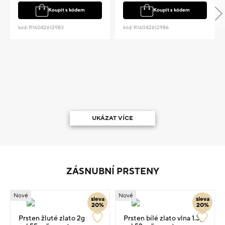
Koupit s kódem
Koupit s kódem
kód: R16042612983
kód: R16042612986
UKÁZAT VÍCE
ZÁSNUBNÍ PRSTENY
Nové
Nové
sleva
sleva
20%
20%
Prsten žluté zlato 2g
Prsten bílé zlato vlna 1.3g