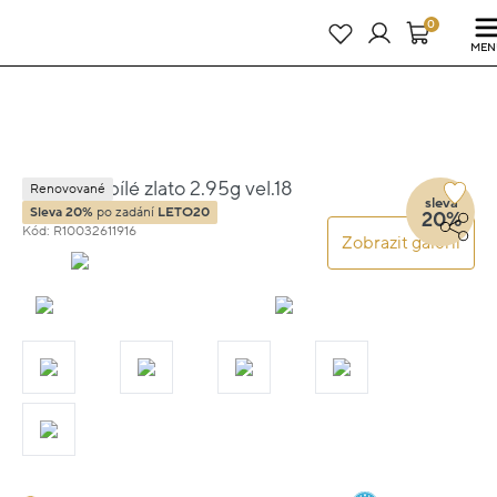
Právě teď! - 20 % na vše! Kód: SRPEN20
23 dní : 21h : 25m : 49s
0
MEN
Náramek bílé zlato 2.95g vel.18
Renovované
sleva
Sleva 20%
po zadání
LETO20
20%
Kód: R10032611916
Zobrazit galerii