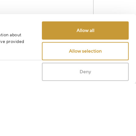
Allow all
ation about
Odeslat
u’ve provided
Allow selection
Deny