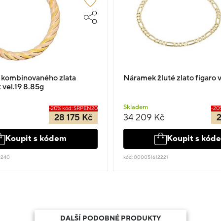
 kombinovaného zlata
Náramek žluté zlato figaro v
t vel.19 8.85g
Skladem
-20% kód: SRPEN20
-20
28 175 Kč
34 209 Kč
2
Koupit s kódem
Koupit s kód
9240
kód: 000051612221
DALŠÍ PODOBNÉ PRODUKTY