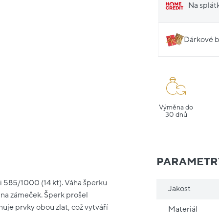
Na splát
Dárkové b
Výměna do
30 dnů
PARAMETR
i 585/1000 (14 kt). Váha šperku
Jakost
m na zámeček. Šperk prošel
uje prvky obou zlat, což vytváří
Materiál