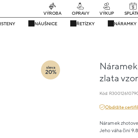
rávě teď! - 20 % na vše! Kód: SRPEN20
25 dní : 6h : 06m : 56s
VÝROBA
OPRAVY
VÝKUP
SPLÁT
RSTENY
NÁUŠNICE
ŘETÍZKY
NÁRAMKY
Náramek
sleva
20%
zlata vzo
Kód: R3001261079
Obdržíte certifi
Náramek zhotovený
Jeho váha činí 9.