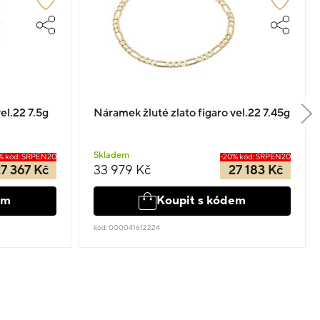
el.22 7.5g
Náramek žluté zlato figaro vel.22 7.45g
Skladem
% kód: SRPEN20
-20% kód: SRPEN20
7 367 Kč
33 979 Kč
27 183 Kč
em
Koupit s kódem
kód: 000041612224