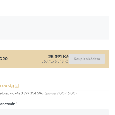
25 391 Kč
O20
Koupit s kódem
ušetříte 6 348 Kč
2 578 Kč/g
efonicky:
+420 777 354 596
(po–pá 9:00–16:00)
nancování: