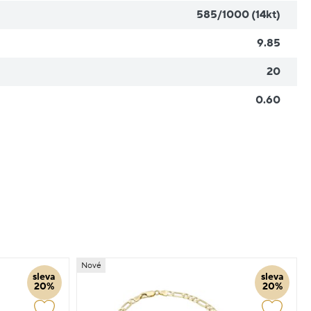
585/1000 (14kt)
9.85
20
0.60
Nové
sleva
sleva
20%
20%