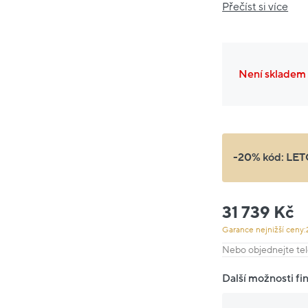
Přečíst si více
Není skladem
-20% kód:
LET
31 739 Kč
Garance nejnižší ceny:
Nebo objednejte tel
Další možnosti fi