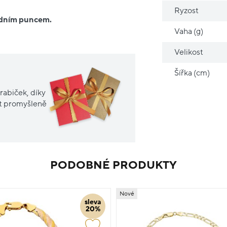
Ryzost
ředním puncem.
Vaha (g)
Velikost
Šířka (cm)
rabiček, díky
it promyšleně
PODOBNÉ PRODUKTY
Nové
sleva
20%