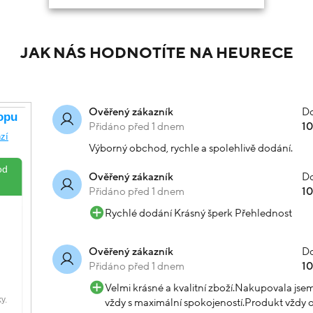
JAK NÁS HODNOTÍTE NA HEURECE
Do
Ověřený zákazník
Přidáno před 1 dnem
1
Výborný obchod, rychle a spolehlivě dodání.
Do
Ověřený zákazník
Přidáno před 1 dnem
1
Rychlé dodání Krásný šperk Přehlednost
Do
Ověřený zákazník
Přidáno před 1 dnem
1
Velmi krásné a kvalitní zboží.Nakupovala js
vždy s maximální spokojeností.Produkt vždy o