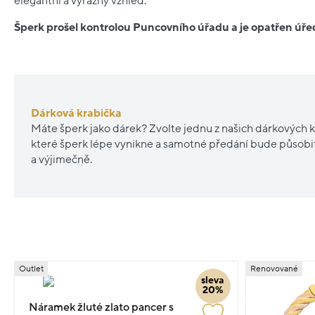
elegantní a výrazný vzhled.
Šperk prošel kontrolou Puncovního úřadu a je opatřen ú
Dárková krabička
Máte šperk jako dárek? Zvolte jednu z našich dárkových k
které šperk lépe vynikne a samotné předání bude působ
a výjimečně.
Outlet
Renovované
sleva
20%
Náramek žluté zlato pancer s