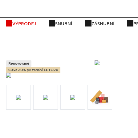
P
VÝPRODEJ
SNUBNÍ
ZÁSNUBNÍ
P
Renovované
Sleva 20%
po zadání
LETO20