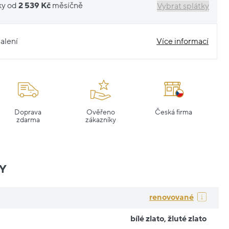
ky od
2 539 Kč
měsíčně
Vybrat splátky
alení
Více informací
Doprava
Ověřeno
Česká firma
zdarma
zákazníky
Y
renovované
bílé zlato
,
žluté zlato