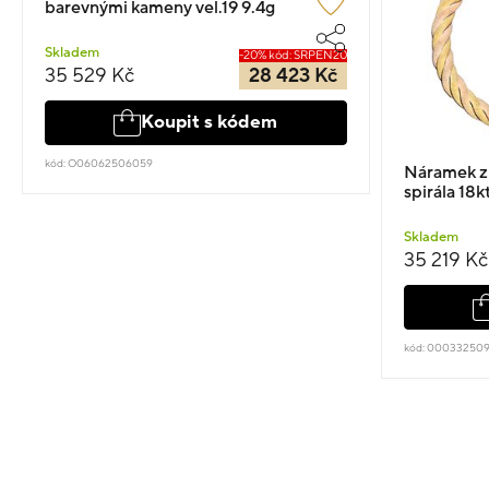
barevnými kameny vel.19 9.4g
Skladem
-20% kód: SRPEN20
35 529 Kč
28 423 Kč
Koupit s kódem
kód: O06062506059
Náramek z
spirála 18k
Skladem
35 219 Kč
kód: 00033250