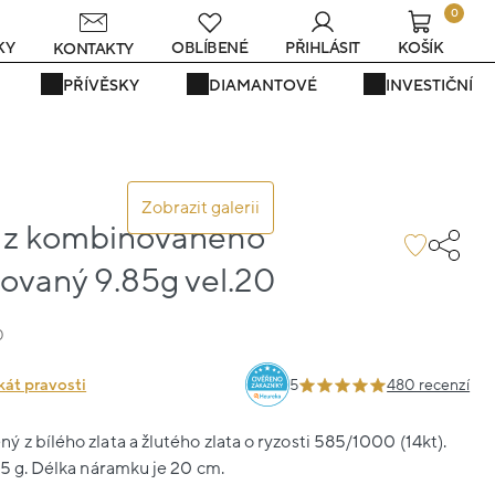
0
KY
OBLÍBENÉ
PŘIHLÁSIT
KOŠÍK
KONTAKTY
PŘÍVĚSKY
DIAMANTOVÉ
INVESTIČNÍ
Zobrazit galerii
 z kombinovaného
rovaný 9.85g vel.20
0
kát pravosti
5
480 recenzí
 z bílého zlata a žlutého zlata o ryzosti 585/1000 (14kt).
85 g. Délka náramku je 20 cm.