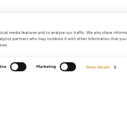
za účelem vyřízení vašeho dotazu.
cial media features and to analyse our traffic. We also share inform
analytics partners who may combine it with other information that yo
ices.
tics
Marketing
Show details