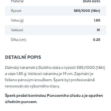
Materiál
žluté zlato
Ryzost
585/1000 (14kt)
Vaha (g)
1.85
Velikost
19
Šířka (cm)
0.25
DETAILNÍ POPIS
Dámský náramek z žlutého zlata o ryzosti 585/1000 (14kt)
a váze 1.85 g. Velikost náramku je 19 cm. Zapínání je
řešeno pérovým kroužkem. Šperk byl profesionálně
renovován do výborného stavu.
Šperk prošel kontrolou Puncovního úřadu a je opatřen
úředním puncem.