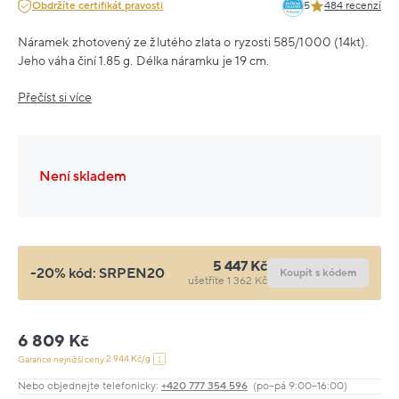
Obdržíte certifikát pravosti
5
484 recenzí
Náramek zhotovený ze žlutého zlata o ryzosti 585/1000 (14kt).
Jeho váha činí 1.85 g. Délka náramku je 19 cm.
Přečíst si více
Není skladem
5 447 Kč
-20% kód:
SRPEN20
Koupit s kódem
ušetříte 1 362 Kč
6 809 Kč
2 944 Kč/g
Garance nejnižší ceny:
Nebo objednejte telefonicky:
+420 777 354 596
(po–pá 9:00–16:00)