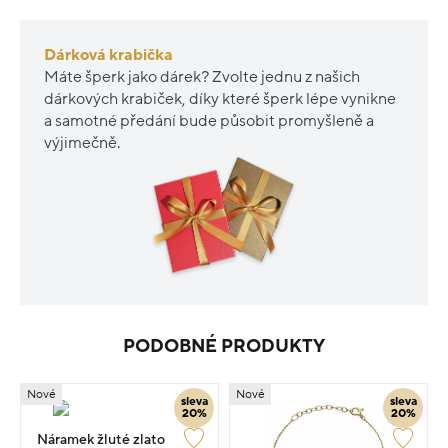
Dárková krabička
Máte šperk jako dárek? Zvolte jednu z našich
dárkových krabiček, díky které šperk lépe vynikne
a samotné předání bude působit promyšleně a
výjimečně.
PODOBNÉ PRODUKTY
Nové
Nové
sleva
sleva
20%
20%
Náramek žluté zlato