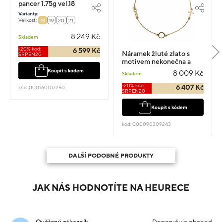
pancer 1.75g vel.18
Varianty:
Velikost:
18
19
20
21
8 249 Kč
Skladem
-20% kód:
6 599 Kč
Náramek žluté zlato s
SRPEN20
motivem nekonečna a
kříže vel.17 1.7g
Koupit s kódem
8 009 Kč
Skladem
-20% kód:
6 407 Kč
kód: 000160107250
SRPEN20
Koupit s kódem
kód: 000090309243
DALŠÍ PODOBNÉ PRODUKTY
JAK NÁS HODNOTÍTE NA HEURECE
Ověřený zákazník
Doporučuje obchod