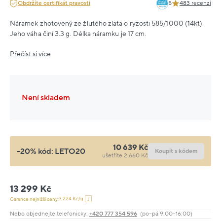
Obdržíte certifikát pravosti
5
483 recenzí
Náramek zhotovený ze žlutého zlata o ryzosti 585/1000 (14kt).
Jeho váha činí 3.3 g. Délka náramku je 17 cm.
Přečíst si více
Není skladem
10 639 Kč
-20% kód:
LETO20
Koupit s kódem
ušetříte 2 660 Kč
13 299 Kč
3 224 Kč/g
Garance nejnižší ceny:
Nebo objednejte telefonicky:
+420 777 354 596
(po–pá 9:00–16:00)