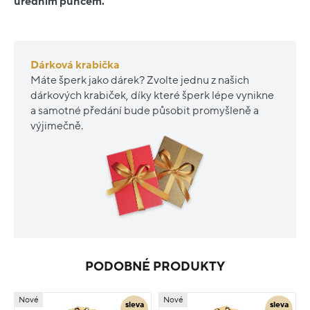
úředním puncem.
Dárková krabička
Máte šperk jako dárek? Zvolte jednu z našich
dárkových krabiček, díky které šperk lépe vynikne
a samotné předání bude působit promyšleně a
výjimečně.
PODOBNÉ PRODUKTY
Nové
Nové
sleva
sleva