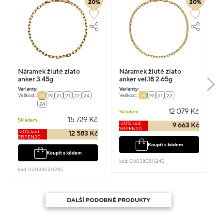
20%
20%
Náramek žluté zlato
Náramek žluté zlato
anker 3.45g
anker vel.18 2.65g
Varianty:
Varianty:
Velikost:
Velikost:
18
19
21
21
22
24
18
19
21
22
24
12 079 Kč
Skladem
15 729 Kč
Skladem
-20% kód:
9 663 Kč
SRPEN20
-20% kód:
12 583 Kč
SRPEN20
Koupit s kódem
Koupit s kódem
kód: 000380511240
kód: 000330511245
DALŠÍ PODOBNÉ PRODUKTY