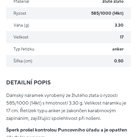
Materiál
žluté zlato
Ryzost
585/1000 (14kt)
Vaha (g)
3.30
Velikost
17
Typ řetízku
anker
Šířka (cm)
0.50
DETAILNÍ POPIS
Dámský náramek vyrobený ze žlutého zlata o ryzosti
585/1000 (14kt) s hmotností 3.30 g. Velikost náramku je
17 cm. Řetízek typu anker je zakončen karabinovým
zapínáním, zajišťující spolehlivost při nošení.
Šperk prošel kontrolou Puncovního úřadu a je opatřen