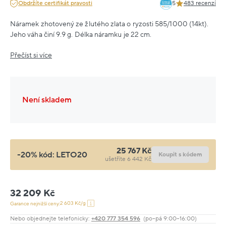
Obdržíte certifikát pravosti
5
483 recenzí
Náramek zhotovený ze žlutého zlata o ryzosti 585/1000 (14kt).
Jeho váha činí 9.9 g. Délka náramku je 22 cm.
Přečíst si více
Není skladem
25 767 Kč
-20% kód:
LETO20
Koupit s kódem
ušetříte 6 442 Kč
32 209 Kč
2 603 Kč/g
Garance nejnižší ceny:
Nebo objednejte telefonicky:
+420 777 354 596
(po–pá 9:00–16:00)