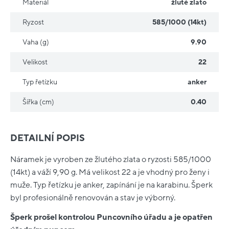
Materiál
žluté zlato
Ryzost
585/1000 (14kt)
Vaha (g)
9.90
Velikost
22
Typ řetízku
anker
Šířka (cm)
0.40
DETAILNÍ POPIS
Náramek je vyroben ze žlutého zlata o ryzosti 585/1000
(14kt) a váží 9,90 g. Má velikost 22 a je vhodný pro ženy i
muže. Typ řetízku je anker, zapínání je na karabinu. Šperk
byl profesionálně renovován a stav je výborný.
Šperk prošel kontrolou Puncovního úřadu a je opatřen