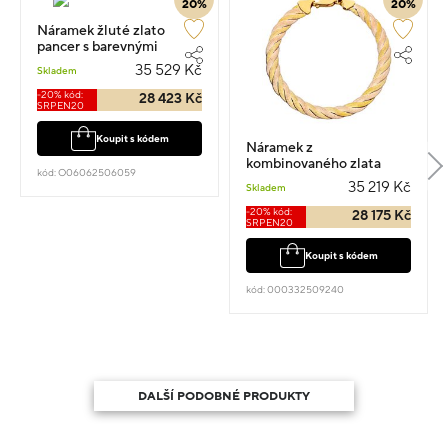
20%
20%
Náramek žluté zlato
pancer s barevnými
kameny vel.19 9.4g
35 529 Kč
Skladem
-20% kód:
28 423 Kč
SRPEN20
Koupit s kódem
Náramek z
kombinovaného zlata
kód: O06062506059
spirála 18kt vel.19 8.85g
35 219 Kč
Skladem
-20% kód:
28 175 Kč
SRPEN20
Koupit s kódem
kód: 000332509240
DALŠÍ PODOBNÉ PRODUKTY