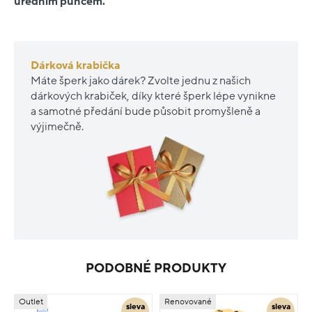
úředním puncem.
Dárková krabička
Máte šperk jako dárek? Zvolte jednu z našich
dárkových krabiček, díky které šperk lépe vynikne
a samotné předání bude působit promyšleně a
výjimečně.
PODOBNÉ PRODUKTY
Outlet
Renovované
sleva
sleva