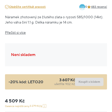
Obdržíte certifikát pravosti
5
483 recenzí
Náramek zhotovený ze žlutého zlata o ryzosti 585/1000 (14kt).
Jeho váha činí 1.1 g. Délka náramku je 14 cm.
Přečíst si více
Není skladem
3 607 Kč
-20% kód:
LETO20
Koupit s kódem
ušetříte 902 Kč
4 509 Kč
3 279 Kč/g
Garance nejnižší ceny: