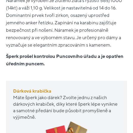
Náramek je vyroben ze žlutého zlata s ryzostí 585/1000
(14kt) a váží 1,10 g. Velikost je nastavitelná od 14 do 16.
Dominantní prvek tvoří zirkon, osazený uprostřed
jemného anker řetízku. Zapínání na karabinu zajišťuje
bezpečnost při nošení. Náramek je profesionálně
renovovaný a ve výborném stavu. Je určený pro dámy a
vyznačuje se elegantním zpracováním s kamenem.
Šperk prošel kontrolou Puncovního úřadu a je opatřen
úředním puncem.
Dárková krabička
Máte šperk jako dárek? Zvolte jednu z našich
dárkových krabiček, díky které šperk lépe vynikne
a samotné předání bude působit promyšleně a
výjimečně.