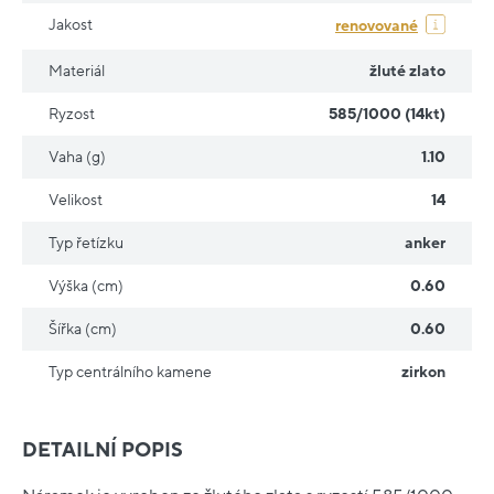
Jakost
renovované
Materiál
žluté zlato
Ryzost
585/1000 (14kt)
Vaha (g)
1.10
Velikost
14
Typ řetízku
anker
Výška (cm)
0.60
Šířka (cm)
0.60
Typ centrálního kamene
zirkon
DETAILNÍ POPIS