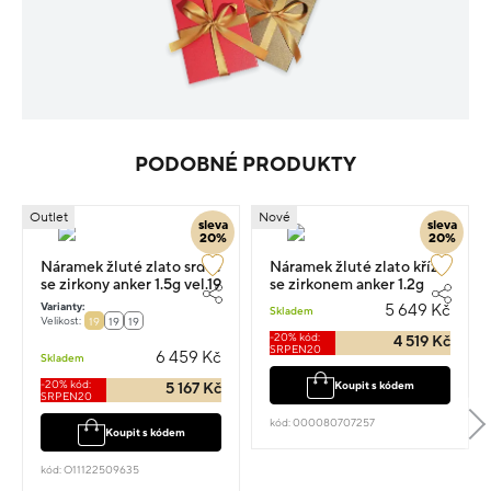
PODOBNÉ PRODUKTY
Outlet
Nové
sleva
sleva
20%
20%
Náramek žluté zlato srdce
Náramek žluté zlato kříž
se zirkony anker 1.5g vel.19
se zirkonem anker 1.2g
Varianty:
5 649 Kč
Skladem
Velikost:
19
19
19
-20% kód:
4 519 Kč
SRPEN20
6 459 Kč
Skladem
-20% kód:
Koupit s kódem
5 167 Kč
SRPEN20
kód: 000080707257
Koupit s kódem
kód: O11122509635