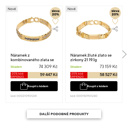
Nové
Nové
sleva
sleva
20%
20%
Náramek z
Náramek žluté zlato se
kombinovaného zlata se
zirkony 21 19.1g
vzorem vel.21 19.4g
74 309 Kč
73 159 Kč
Skladem
Skladem
-20% kód:
-20% kód:
59 447 Kč
58 527 Kč
SRPEN20
SRPEN20
Koupit s kódem
Koupit s kódem
kód: 000210901241
kód: 000150901240
DALŠÍ PODOBNÉ PRODUKTY