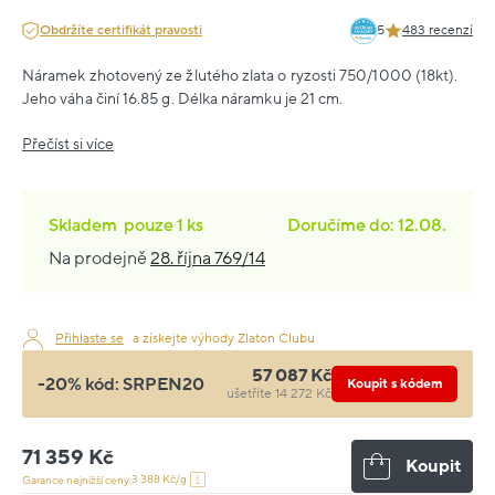
Obdržíte certifikát pravosti
5
483 recenzí
Náramek zhotovený ze žlutého zlata o ryzosti 750/1000 (18kt).
Jeho váha činí 16.85 g. Délka náramku je 21 cm.
Přečíst si více
Skladem
pouze
1 ks
Doručíme do: 12.08.
Na prodejně
28. října 769/14
Přihlaste se
a získejte výhody Zlaton Clubu
57 087 Kč
-20% kód:
SRPEN20
Koupit s kódem
ušetříte 14 272 Kč
71 359 Kč
Koupit
3 388 Kč/g
Garance nejnižší ceny: