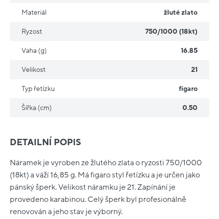
Materiál
žluté zlato
Ryzost
750/1000 (18kt)
Vaha (g)
16.85
Velikost
21
Typ řetízku
figaro
Šířka (cm)
0.50
DETAILNÍ POPIS
Náramek je vyroben ze žlutého zlata o ryzosti 750/1000
(18kt) a váží 16,85 g. Má figaro styl řetízku a je určen jako
pánský šperk. Velikost náramku je 21. Zapínání je
provedeno karabinou. Celý šperk byl profesionálně
renovován a jeho stav je výborný.