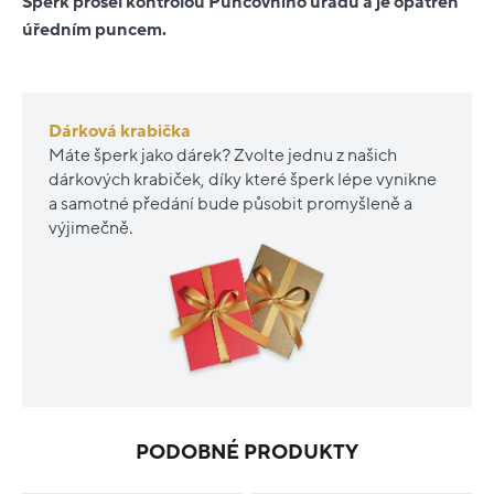
Šperk prošel kontrolou Puncovního úřadu a je opatřen
úředním puncem.
Dárková krabička
Máte šperk jako dárek? Zvolte jednu z našich
dárkových krabiček, díky které šperk lépe vynikne
a samotné předání bude působit promyšleně a
výjimečně.
PODOBNÉ PRODUKTY