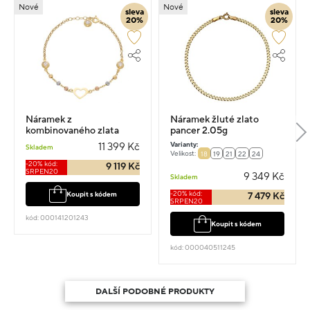
Nové
Nové
sleva
sleva
20%
20%
Náramek z
Náramek žluté zlato
kombinovaného zlata
pancer 2.05g
srdce 2.5g vel.17
Varianty:
11 399 Kč
Skladem
Velikost:
18
19
21
22
24
-20% kód:
9 119 Kč
SRPEN20
9 349 Kč
Skladem
-20% kód:
Koupit s kódem
7 479 Kč
SRPEN20
kód: 000141201243
Koupit s kódem
kód: 000040511245
DALŠÍ PODOBNÉ PRODUKTY