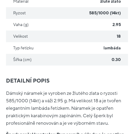
Materiál
žluté zlato
Ryzost
585/1000 (14kt)
Vaha (g)
2.95
Velikost
18
Typ řetízku
lambáda
Šířka (cm)
0.30
DETAILNÍ POPIS
Dámský náramek je vyroben ze žlutého zlata o ryzosti
585/1000 (14kt) a váží 2.95 g. Má velikost 18 a je tvořen
elegantním lambáda řetízkem. Náramek je opatřen
praktickým karabinovým zapínáním. Celý šperk byl
profesionálně renovován a je ve výborném stavu.