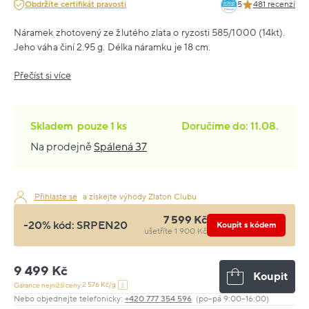
Obdržíte certifikát pravosti
5
481 recenzí
Náramek zhotovený ze žlutého zlata o ryzosti 585/1000 (14kt).
Jeho váha činí 2.95 g. Délka náramku je 18 cm.
Přečíst si více
Skladem
pouze
1 ks
Doručíme do: 11.08.
Na prodejně
Spálená 37
Přihlaste se
a získejte výhody Zlaton Clubu
7 599 Kč
-20% kód:
SRPEN20
Koupit s kódem
ušetříte 1 900 Kč
9 499 Kč
Koupit
2 576 Kč/g
Garance nejnižší ceny:
Nebo objednejte telefonicky:
+420 777 354 596
(po–pá 9:00–16:00)