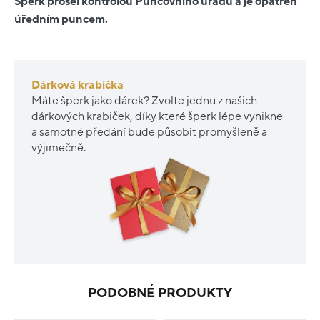
Šperk prošel kontrolou Puncovního úřadu a je opatřen
úředním puncem.
Dárková krabička
Máte šperk jako dárek? Zvolte jednu z našich
dárkových krabiček, díky které šperk lépe vynikne
a samotné předání bude působit promyšleně a
výjimečně.
PODOBNÉ PRODUKTY