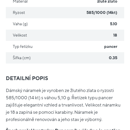
Materiál
žluté zlato
Ryzost
585/1000 (14kt)
Vaha (g)
5.10
Velikost
18
Typ řetízku
pancer
Šířka (cm)
0.35
DETAILNÍ POPIS
Dámský náramek je vyroben ze žlutého zlata o ryzosti
585/1000 (14 kt) s váhou 5,10 g. Řetízek typu pancer
zajišťuje elegantní vzhled a trvanlivost. Velikost náramku
je 18 a zapíná se pomocí karabiny. Náramek je
profesionálně renovován a jeho stav je výborný.