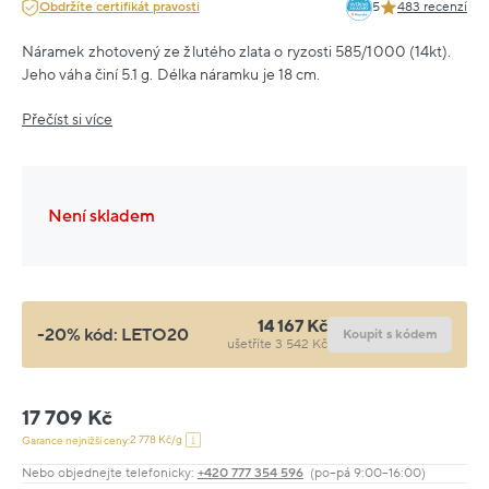
Obdržíte certifikát pravosti
5
483 recenzí
Náramek zhotovený ze žlutého zlata o ryzosti 585/1000 (14kt).
Jeho váha činí 5.1 g. Délka náramku je 18 cm.
Přečíst si více
Není skladem
14 167 Kč
-20% kód:
LETO20
Koupit s kódem
ušetříte 3 542 Kč
17 709 Kč
2 778 Kč/g
Garance nejnižší ceny:
Nebo objednejte telefonicky:
+420 777 354 596
(po–pá 9:00–16:00)