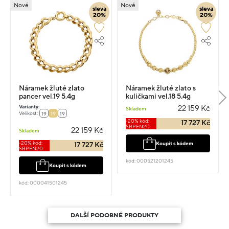
Nové
Nové
sleva
sleva
20%
20%
Náramek žluté zlato
Náramek žluté zlato s
pancer vel.19 5.4g
kuličkami vel.18 5.4g
Varianty:
22 159 Kč
Skladem
Velikost:
19
19
19
-20% kód:
17 727 Kč
SRPEN20
22 159 Kč
Skladem
-20% kód:
Koupit s kódem
17 727 Kč
SRPEN20
kód: 000521201245
Koupit s kódem
kód: 000041501245
DALŠÍ PODOBNÉ PRODUKTY