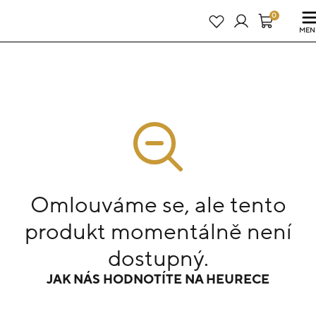
Právě teď! - 20 % na vše! Kód: SRPEN20
23 dní : 14h : 50m : 17s
0
MEN
Omlouváme se, ale tento
produkt momentálně není
dostupný.
JAK NÁS HODNOTÍTE NA HEURECE