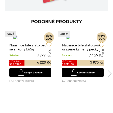
PODOBNÉ PRODUKTY
Nové
Outlet
sleva
sleva
20%
20%
Náušnice bílé zlato pecky
Náušnice bílé zlato zvíře
se zirkony 1.65g
osazené kameny pecky
0.75cm 1.9g
7 779 Kč
7 469 Kč
Skladem
Skladem
-20% kód:
-20% kód:
6 223 Kč
5 975 Kč
SRPEN20
SRPEN20
Koupit s kódem
Koupit s kódem
kód: 000322504248
kód: 000202210214