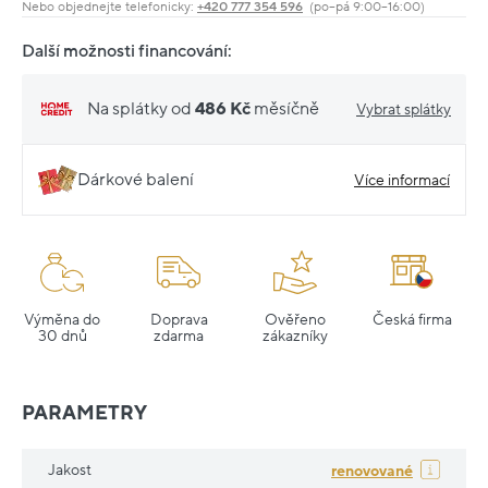
Nebo objednejte telefonicky:
+420 777 354 596
(po–pá 9:00–16:00)
Další možnosti financování:
Na splátky od
486 Kč
měsíčně
Vybrat splátky
Dárkové balení
Více informací
Výměna do
Doprava
Ověřeno
Česká firma
30 dnů
zdarma
zákazníky
PARAMETRY
Jakost
renovované