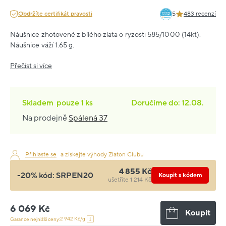
Obdržíte certifikát pravosti
5
483 recenzí
Náušnice zhotovené z bílého zlata o ryzosti 585/1000 (14kt).
Náušnice váží 1.65 g.
Přečíst si více
Skladem
pouze
1 ks
Doručíme do: 12.08.
Na prodejně
Spálená 37
Přihlaste se
a získejte výhody Zlaton Clubu
4 855 Kč
-20% kód:
SRPEN20
Koupit s kódem
ušetříte 1 214 Kč
6 069 Kč
Koupit
2 942 Kč/g
Garance nejnižší ceny: