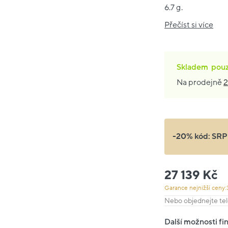
6.7 g.
Přečíst si více
Skladem
pou
Na prodejně
2
-20% kód:
SRP
27 139 Kč
Garance nejnižší ceny:
Nebo objednejte tel
Další možnosti fi