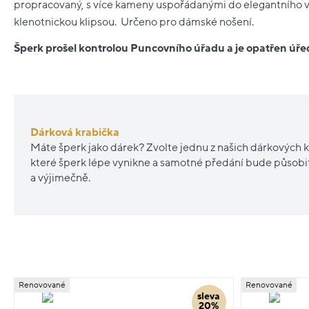
propracovaný, s více kameny uspořádanými do elegantního vz
klenotnickou klipsou. Určeno pro dámské nošení.
Šperk prošel kontrolou Puncovního úřadu a je opatřen ú
Dárková krabička
Máte šperk jako dárek? Zvolte jednu z našich dárkových k
které šperk lépe vynikne a samotné předání bude působ
a výjimečně.
Renovované
Renovované
sleva
20%