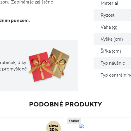
oru. Zapínání je zajištěno
Materiál
Ryzost
ředním puncem.
Vaha (g)
Výška (cm)
Šířka (cm)
rabiček, díky
Typ náušnic
it promyšleně
Typ centrální
PODOBNÉ PRODUKTY
Outlet
sleva
20%