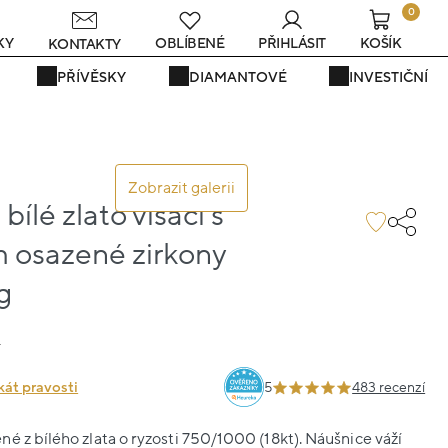
0
KY
OBLÍBENÉ
PŘIHLÁSIT
KOŠÍK
KONTAKTY
PŘÍVĚSKY
DIAMANTOVÉ
INVESTIČNÍ
Zobrazit galerii
ílé zlato visací s
osazené zirkony
g
4
kát pravosti
5
483 recenzí
é z bílého zlata o ryzosti 750/1000 (18kt). Náušnice váží