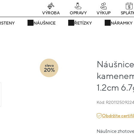
Právě teď! - 20 % na vše! Kód: SRPEN20
23 dní : 7h : 49m : 52s
VÝROBA
OPRAVY
VÝKUP
SPLÁT
RSTENY
NÁUŠNICE
ŘETÍZKY
NÁRAMKY
Náušnice b
sleva
20%
kamenem 
1.2cm 6.7
Kód: R2011250922
Obdržíte certifi
Náušnice zhotoven