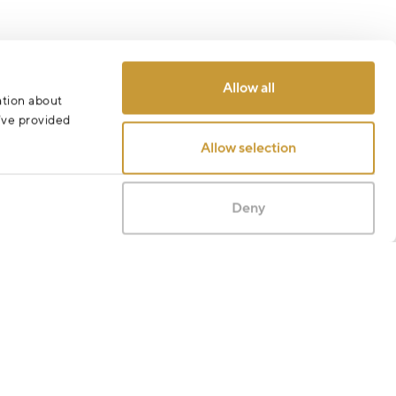
Allow all
ation about
u’ve provided
Allow selection
Deny