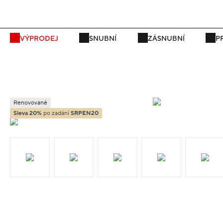
VÝPRODEJ
SNUBNÍ
ZÁSNUBNÍ
P
Renovované
Sleva 20%
po zadání
SRPEN20