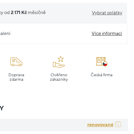
ky od
2 171 Kč
měsíčně
Vybrat splátky
alení
Více informací
Doprava
Ověřeno
Česká firma
zdarma
zákazníky
Y
renovované