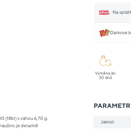
Na splát
Dárkové b
Výměna do
30 dnů
PARAMETR
0 (18kt) s váhou 6,70 g.
Jakost
áušnic je detailně