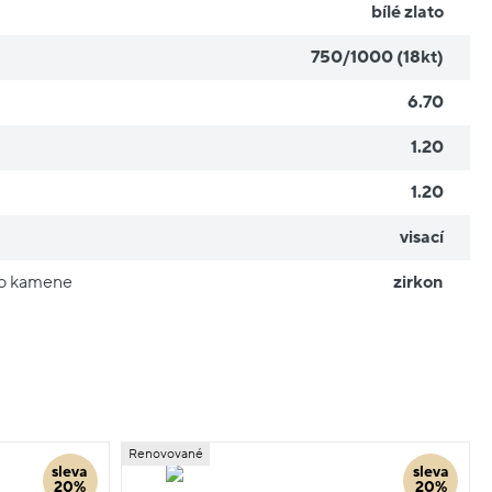
bílé zlato
750/1000 (18kt)
6.70
1.20
1.20
visací
ho kamene
zirkon
Renovované
sleva
sleva
20%
20%