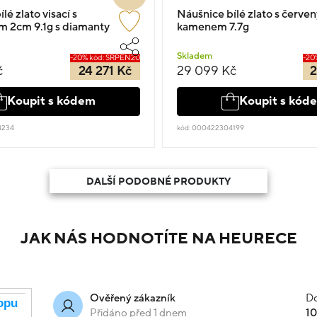
lé zlato visací s
Náušnice bílé zlato s červe
 2cm 9.1g s diamanty
kamenem 7.7g
Skladem
-20% kód: SRPEN20
-20
č
24 271 Kč
29 099 Kč
2
Koupit s kódem
Koupit s kód
4234
kód: 000422304199
DALŠÍ PODOBNÉ PRODUKTY
JAK NÁS HODNOTÍTE NA HEURECE
Do
Ověřený zákazník
Přidáno před 1 dnem
1