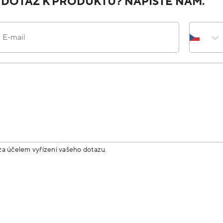
 DOTAZ K PRODUKTU? NAPIŠTE NÁM.
E-mail
za účelem vyřízení vašeho dotazu.