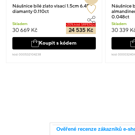
Náušnice bílé zlato visací 1.5cm 6.45g s
Náušnice bí
diamanty 0.110ct
almandinem
0.048ct
Skladem
Skladem
-20% kód: SRPEN20
30 669 Kč
24 535 Kč
30 339 K
Koupit s kódem
kód: 000532104238
kód: 00003240