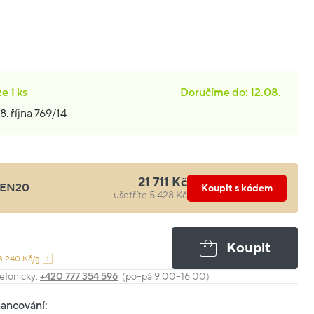
ze
1 ks
Doručíme do: 12.08.
8. října 769/14
21 711 Kč
EN20
Koupit s kódem
ušetříte 5 428 Kč
Koupit
3 240 Kč/g
efonicky:
+420 777 354 596
(po–pá 9:00–16:00)
nancování: