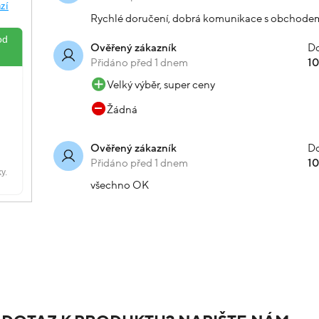
Rychlé doručení, dobrá komunikace s obchode
Do
Ověřený zákazník
Přidáno před 1 dnem
1
Velký výběr, super ceny
Žádná
Do
Ověřený zákazník
Přidáno před 1 dnem
1
všechno OK