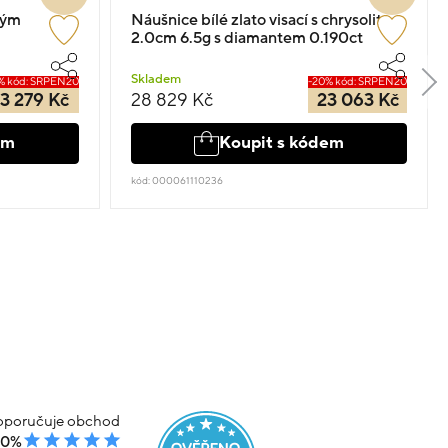
ným
Náušnice bílé zlato visací s chrysolity
2.0cm 6.5g s diamantem 0.190ct
Skladem
% kód: SRPEN20
-20% kód: SRPEN20
3 279 Kč
28 829 Kč
23 063 Kč
em
Koupit s kódem
kód: 000061110236
poručuje obchod
00%