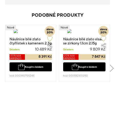
PODOBNÉ PRODUKTY
Nové
Nové
sleva
sleva
20%
20%
Náušnice bílé zlato
Náušnice bílé zlato visací
čtyřlístek s kamenem 2.3g
se zirkony 1.1cm 2.15g
10 489 Kč
9 809 Kč
Skladem
Skladem
-20% kód:
-20% kód:
8 391 Kč
7 847 Kč
SRPEN20
SRPEN20
Koupit s kódem
Koupit s kódem
kód: 000340705245
kód: 000582301250