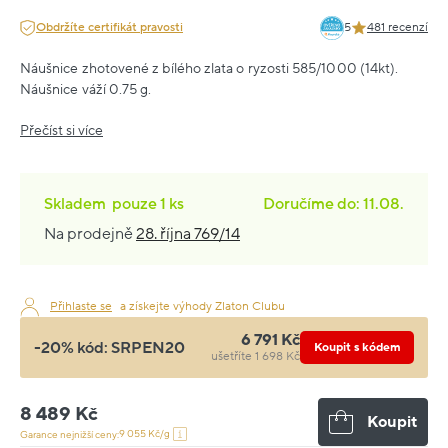
Obdržíte certifikát pravosti
5
481 recenzí
Náušnice zhotovené z bílého zlata o ryzosti 585/1000 (14kt).
Náušnice váží 0.75 g.
Přečíst si více
Skladem
pouze
1 ks
Doručíme do: 11.08.
Na prodejně
28. října 769/14
Přihlaste se
a získejte výhody Zlaton Clubu
6 791 Kč
-20% kód:
SRPEN20
Koupit s kódem
ušetříte 1 698 Kč
8 489 Kč
Koupit
9 055 Kč/g
Garance nejnižší ceny: