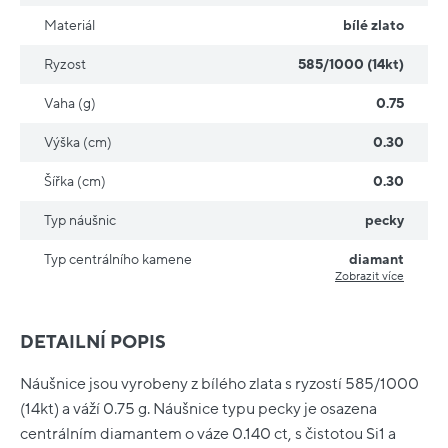
Materiál
bílé zlato
Ryzost
585/1000 (14kt)
Vaha (g)
0.75
Výška (cm)
0.30
Šířka (cm)
0.30
Typ náušnic
pecky
Typ centrálního kamene
diamant
Zobrazit více
DETAILNÍ POPIS
Náušnice jsou vyrobeny z bílého zlata s ryzostí 585/1000
(14kt) a váží 0.75 g. Náušnice typu pecky je osazena
centrálním diamantem o váze 0.140 ct, s čistotou Si1 a