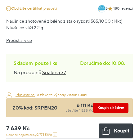
Obdržíte certifikát pravosti
5
480 recenzí
Náušnice zhotovené z bílého zlata o ryzosti 585/1000 (14kt).
Náušnice váží 2.2 g.
Přečíst si více
Skladem
pouze
1 ks
Doručíme do: 10.08.
Na prodejně
Spálená 37
Přihlaste se
a získejte výhody Zlaton Clubu
6 111 Kč
-20% kód:
SRPEN20
Koupit s kódem
ušetříte 1 528 Kč
7 639 Kč
Koupit
2 778 Kč/g
Garance nejnižší ceny: