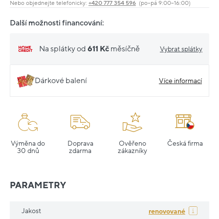
Nebo objednejte telefonicky:
+420 777 354 596
(po–pá 9:00–16:00)
Další možnosti financování:
Na splátky od
611 Kč
měsíčně
Vybrat splátky
Dárkové balení
Více informací
Výměna do
Doprava
Ověřeno
Česká firma
30 dnů
zdarma
zákazníky
PARAMETRY
Jakost
renovované