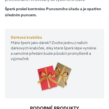
Šperk prošel kontrolou Puncovního úřadu a je opatřen
úředním puncem.
Dárková krabička
Máte šperk jako dárek? Zvolte jednu z našich
dárkových krabiček, díky které šperk lépe vynikne
a samotné předání bude působit promyšleně a
výjimečně.
PODOBNÉ PRODUKTY