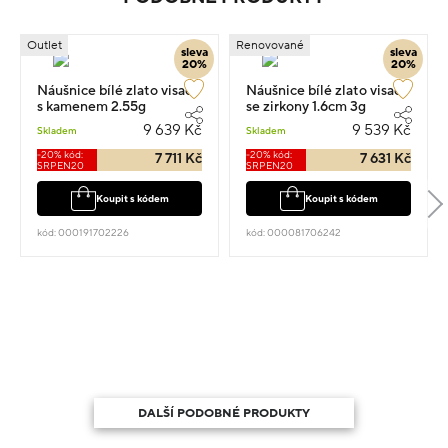
Outlet
Renovované
sleva
sleva
20%
20%
Náušnice bílé zlato visací
Náušnice bílé zlato visací
s kamenem 2.55g
se zirkony 1.6cm 3g
9 639 Kč
9 539 Kč
Skladem
Skladem
-20% kód:
-20% kód:
7 711 Kč
7 631 Kč
SRPEN20
SRPEN20
Koupit s kódem
Koupit s kódem
kód: 000191702226
kód: 000081706242
DALŠÍ PODOBNÉ PRODUKTY