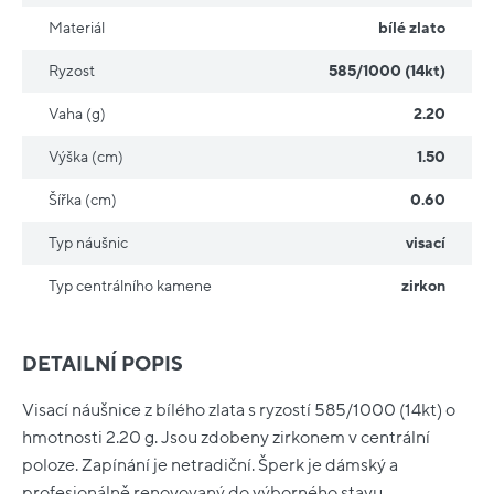
Materiál
bílé zlato
Ryzost
585/1000 (14kt)
Vaha (g)
2.20
Výška (cm)
1.50
Šířka (cm)
0.60
Typ náušnic
visací
Typ centrálního kamene
zirkon
DETAILNÍ POPIS
Visací náušnice z bílého zlata s ryzostí 585/1000 (14kt) o
hmotnosti 2.20 g. Jsou zdobeny zirkonem v centrální
poloze. Zapínání je netradiční. Šperk je dámský a
profesionálně renovovaný do výborného stavu.