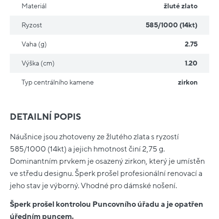
Materiál
žluté zlato
Ryzost
585/1000 (14kt)
Vaha (g)
2.75
Výška (cm)
1.20
Typ centrálního kamene
zirkon
DETAILNÍ POPIS
Náušnice jsou zhotoveny ze žlutého zlata s ryzostí
585/1000 (14kt) a jejich hmotnost činí 2,75 g.
Dominantním prvkem je osazený zirkon, který je umístěn
ve středu designu. Šperk prošel profesionální renovací a
jeho stav je výborný. Vhodné pro dámské nošení.
Šperk prošel kontrolou Puncovního úřadu a je opatřen
úředním puncem.