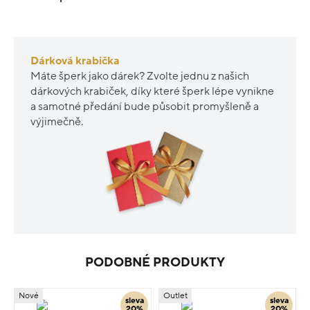
Dárková krabička
Máte šperk jako dárek? Zvolte jednu z našich
dárkových krabiček, díky které šperk lépe vynikne
a samotné předání bude působit promyšleně a
výjimečně.
PODOBNÉ PRODUKTY
Nové
Outlet
sleva
sleva
20%
20%