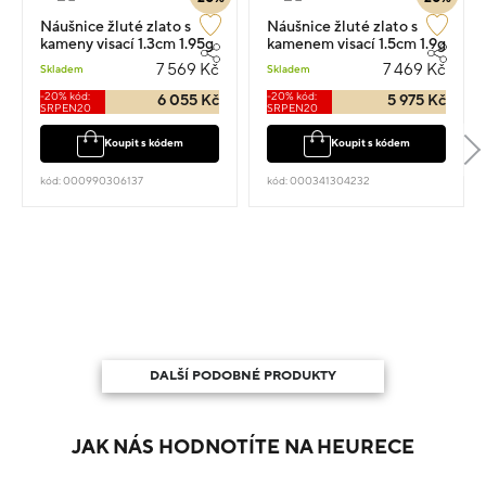
Náušnice žluté zlato s
Náušnice žluté zlato s
kameny visací 1.3cm 1.95g
kamenem visací 1.5cm 1.9g
7 569 Kč
7 469 Kč
Skladem
Skladem
-20% kód:
-20% kód:
6 055 Kč
5 975 Kč
SRPEN20
SRPEN20
Koupit s kódem
Koupit s kódem
kód: 000990306137
kód: 000341304232
DALŠÍ PODOBNÉ PRODUKTY
JAK NÁS HODNOTÍTE NA HEURECE