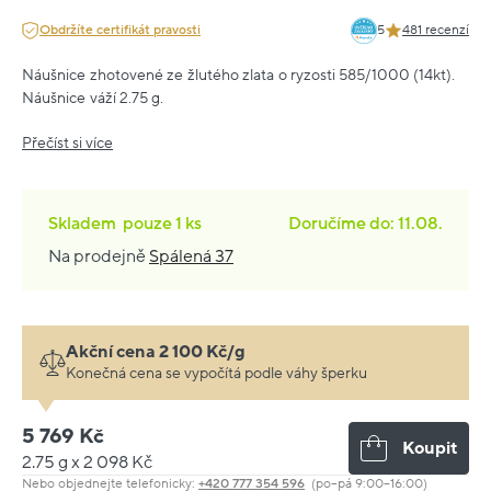
Obdržíte certifikát pravosti
5
481 recenzí
Náušnice zhotovené ze žlutého zlata o ryzosti 585/1000 (14kt).
Náušnice váží 2.75 g.
Přečíst si více
Skladem
pouze
1 ks
Doručíme do: 11.08.
Na prodejně
Spálená 37
Akční cena 2 100 Kč/g
Konečná cena se vypočítá podle váhy šperku
5 769 Kč
Koupit
2.75 g x 2 098 Kč
Nebo objednejte telefonicky:
+420 777 354 596
(po–pá 9:00–16:00)