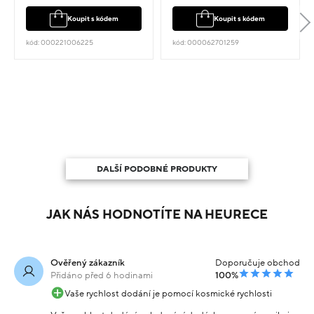
Koupit s kódem
Koupit s kódem
kód: 000221006225
kód: 000062701259
DALŠÍ PODOBNÉ PRODUKTY
JAK NÁS HODNOTÍTE NA HEURECE
Ověřený zákazník
Doporučuje obchod
Přidáno před 6 hodinami
100%
Vaše rychlost dodání je pomocí kosmické rychlosti