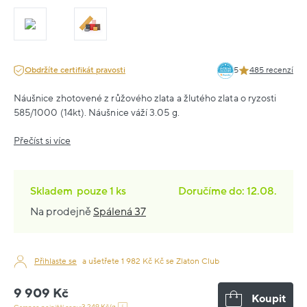
Obdržíte certifikát pravosti
5
485 recenzí
Náušnice zhotovené z růžového zlata a žlutého zlata o ryzosti
585/1000 (14kt). Náušnice váží 3.05 g.
Přečíst si více
Skladem
pouze
1 ks
Doručíme do: 12.08.
Na prodejně
Spálená 37
Přihlaste se
a ušetřete 1 982 Kč Kč se Zlaton Club
9 909 Kč
Koupit
3 249 Kč/g