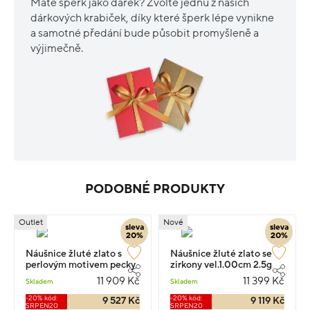
Máte šperk jako dárek? Zvolte jednu z našich
dárkových krabiček, díky které šperk lépe vynikne
a samotné předání bude působit promyšleně a
výjimečně.
PODOBNÉ PRODUKTY
Outlet
Nové
sleva
sleva
20%
20%
Náušnice žluté zlato s
Náušnice žluté zlato se
perlovým motivem pecky
zirkony vel.1.00cm 2.5g
1.8cm 3.15g
11 909 Kč
11 399 Kč
Skladem
Skladem
-20% kód:
-20% kód:
9 527 Kč
9 119 Kč
SRPEN20
SRPEN20