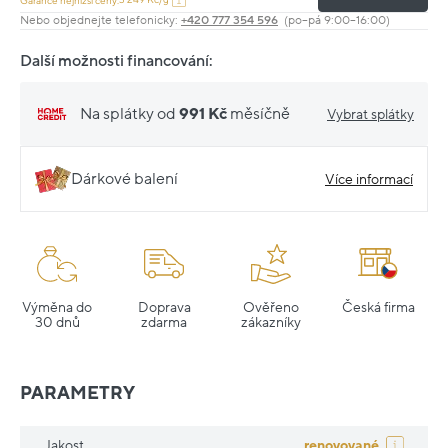
Garance nejnižší ceny:
Nebo objednejte telefonicky:
+420 777 354 596
(po–pá 9:00–16:00)
Další možnosti financování:
Na splátky od
991 Kč
měsíčně
Vybrat splátky
Dárkové balení
Více informací
Výměna do
Doprava
Ověřeno
Česká firma
30 dnů
zdarma
zákazníky
PARAMETRY
Jakost
renovované