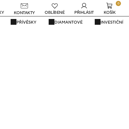
0
KY
OBLÍBENÉ
PŘIHLÁSIT
KOŠÍK
KONTAKTY
PŘÍVĚSKY
DIAMANTOVÉ
INVESTIČNÍ