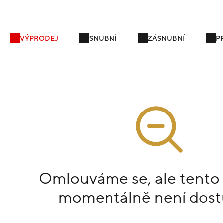
P
VÝPRODEJ
SNUBNÍ
ZÁSNUBNÍ
P
Omlouváme se, ale tento
momentálně není dost