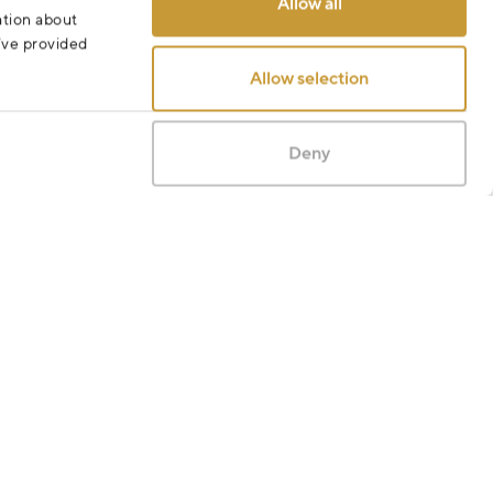
Allow all
ation about
u’ve provided
Allow selection
Deny