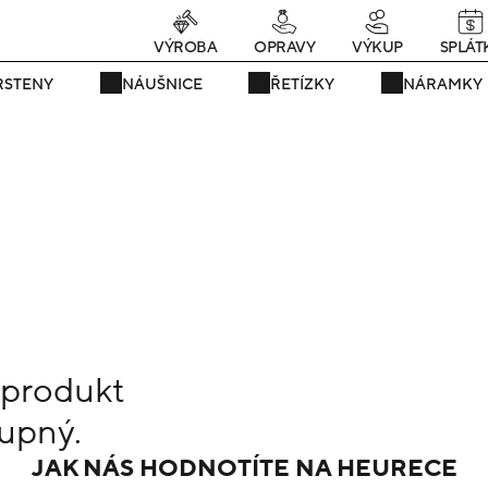
rávě teď! - 20 % na vše! Kód: SRPEN20
23 dní : 15h : 19m : 49s
VÝROBA
OPRAVY
VÝKUP
SPLÁT
RSTENY
NÁUŠNICE
ŘETÍZKY
NÁRAMKY
 produkt
upný.
JAK NÁS HODNOTÍTE NA HEURECE