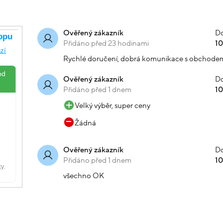
Do
Ověřený zákazník
Přidáno před 23 hodinami
1
Rychlé doručení, dobrá komunikace s obchode
Do
Ověřený zákazník
Přidáno před 1 dnem
1
Velký výběr, super ceny
Žádná
Do
Ověřený zákazník
Přidáno před 1 dnem
1
všechno OK