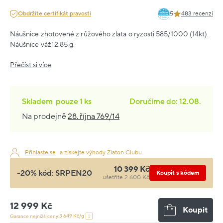
Obdržíte certifikát pravosti
5
483 recenzí
Náušnice zhotovené z růžového zlata o ryzosti 585/1000 (14kt).
Náušnice váží 2.85 g.
Přečíst si více
Skladem
pouze
1 ks
Doručíme do: 12.08.
Na prodejně
28. října 769/14
Přihlaste se
a získejte výhody Zlaton Clubu
10 399 Kč
-20% kód:
SRPEN20
Koupit s kódem
ušetříte 2 600 Kč
12 999 Kč
Koupit
3 649 Kč/g
Garance nejnižší ceny: