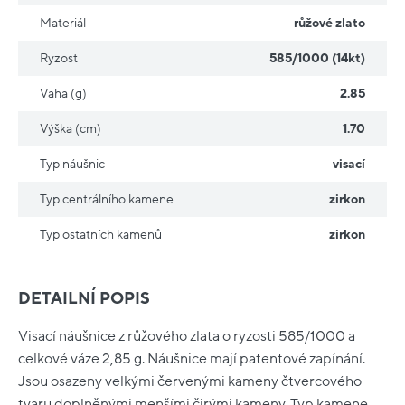
Materiál
růžové zlato
Ryzost
585/1000 (14kt)
Vaha (g)
2.85
Výška (cm)
1.70
Typ náušnic
visací
Typ centrálního kamene
zirkon
Typ ostatních kamenů
zirkon
DETAILNÍ POPIS
Visací náušnice z růžového zlata o ryzosti 585/1000 a
celkové váze 2,85 g. Náušnice mají patentové zapínání.
Jsou osazeny velkými červenými kameny čtvercového
tvaru doplněnými menšími čirými kameny. Typ kamene