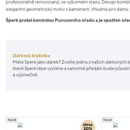
profesionálně renovovaný, ve výborném stavu. Design kombinu
elegantní geometrický motiv s kamenem. Vhodné pro dámy.
Šperk prošel kontrolou Puncovního úřadu a je opatřen ú
Dárková krabička
Máte šperk jako dárek? Zvolte jednu z našich dárkových k
které šperk lépe vynikne a samotné předání bude působ
a výjimečně.
Nové
Nové
sleva
20%