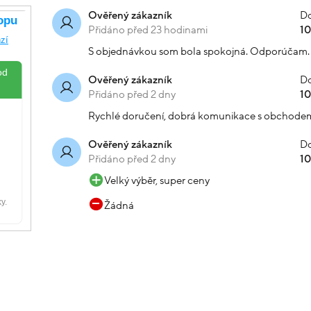
Do
Ověřený zákazník
Přidáno před 23 hodinami
1
S objednávkou som bola spokojná. Odporúčam.
Do
Ověřený zákazník
Přidáno před 2 dny
1
Rychlé doručení, dobrá komunikace s obchode
Do
Ověřený zákazník
Přidáno před 2 dny
1
Velký výběr, super ceny
Žádná