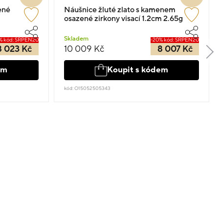
ené
Náušnice žluté zlato s kamenem
osazené zirkony visací 1.2cm 2.65g
Skladem
% kód: SRPEN20
-20% kód: SRPEN20
8 023 Kč
10 009 Kč
8 007 Kč
em
Koupit s kódem
kód: O15052505343