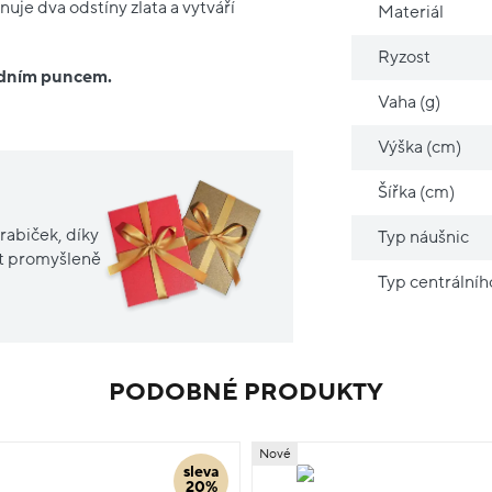
je dva odstíny zlata a vytváří
Materiál
Ryzost
ředním puncem.
Vaha (g)
Výška (cm)
Šířka (cm)
rabiček, díky
Typ náušnic
it promyšleně
Typ centrální
PODOBNÉ PRODUKTY
Nové
sleva
20%