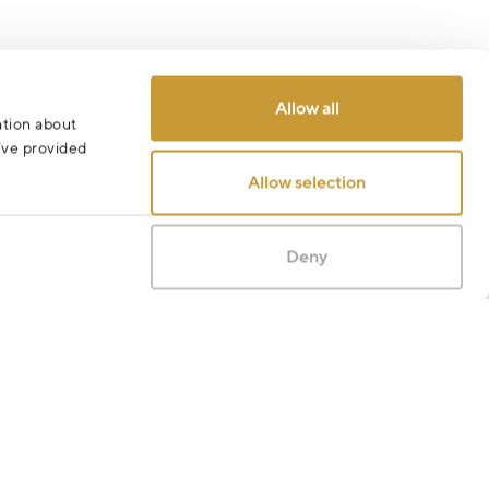
Allow all
ation about
u’ve provided
Allow selection
Deny