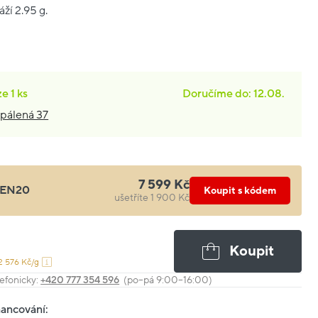
áží 2.95 g.
ze
1 ks
Doručíme do: 12.08.
pálená 37
7 599 Kč
EN20
Koupit s kódem
ušetříte 1 900 Kč
Koupit
2 576 Kč/g
efonicky:
+420 777 354 596
(po–pá 9:00–16:00)
nancování: