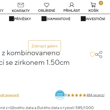
0
KY
OBLÍBENÉ
PŘIHLÁSIT
KOŠÍK
KONTAKTY
PŘÍVĚSKY
DIAMANTOVÉ
INVESTIČNÍ
Zobrazit galerii
 z kombinovaného
ací se zirkonem 1.50cm
6
kát pravosti
5
484 recenzí
é z růžového zlata a žlutého zlata o ryzosti 585/1000