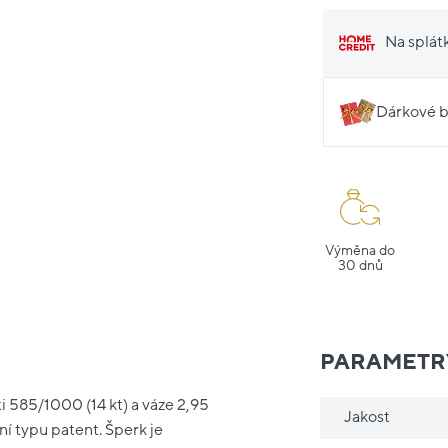
Na splát
Dárkové b
Výměna do
30 dnů
PARAMETR
i 585/1000 (14 kt) a váze 2,95
Jakost
í typu patent. Šperk je