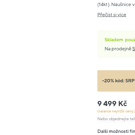
(14kt). Náušnice v
Přečíst si více
Skladem
pou
Na prodejně
S
-20% kód:
SRP
9 499 Kč
Garance nejnižší ceny:
Nebo objednejte tel
Další možnosti fi