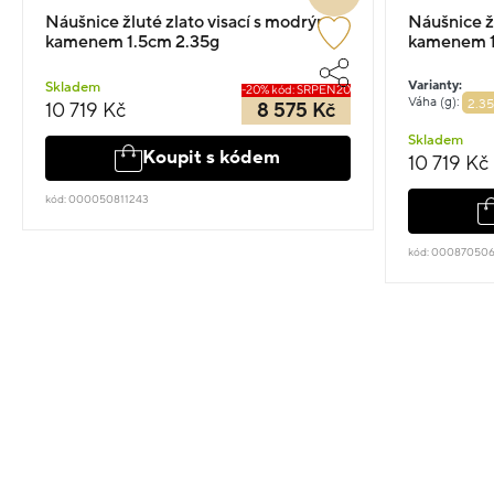
Náušnice žluté zlato visací s modrým
Náušnice žl
kamenem 1.5cm 2.35g
kamenem 1
Varianty:
Skladem
-20% kód: SRPEN20
Váha (g):
2.35
10 719 Kč
8 575 Kč
Skladem
Koupit s kódem
10 719 Kč
kód: 000050811243
kód: 00087050