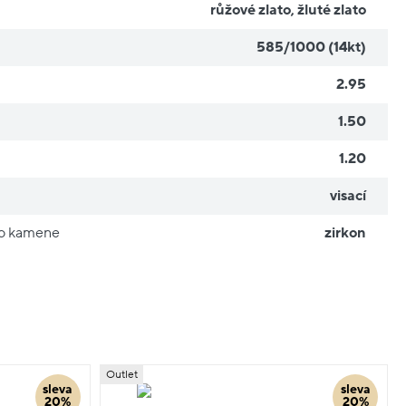
růžové zlato
,
žluté zlato
585/1000 (14kt)
2.95
1.50
1.20
visací
ho kamene
zirkon
Outlet
sleva
sleva
20%
20%