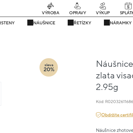
rávě teď! - 20 % na vše! Kód: SRPEN20
22 dní : 11h : 38m : 46s
VÝROBA
OPRAVY
VÝKUP
SPLÁT
RSTENY
NÁUŠNICE
ŘETÍZKY
NÁRAMKY
Náušnice
sleva
20%
zlata vis
2.95g
Kód: R0203261168
Obdržíte certifi
Náušnice zhotoven