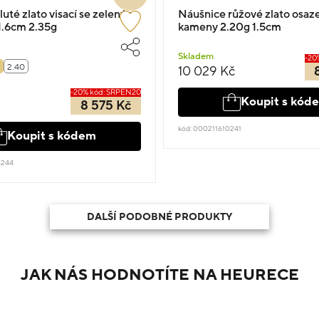
uté zlato visací se zeleným
Náušnice růžové zlato osaz
.6cm 2.35g
kameny 2.20g 1.5cm
Skladem
-20
2.40
10 029 Kč
-20% kód: SRPEN20
Koupit s kód
8 575 Kč
kód: 000211610241
Koupit s kódem
6244
DALŠÍ PODOBNÉ PRODUKTY
JAK NÁS HODNOTÍTE NA HEURECE