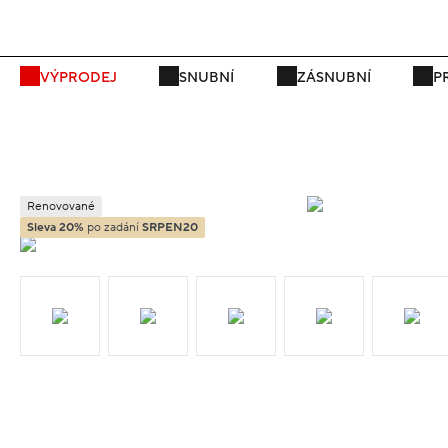
P
VÝPRODEJ
SNUBNÍ
ZÁSNUBNÍ
P
Renovované
Sleva 20%
po zadání
SRPEN20