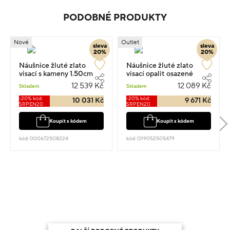
PODOBNÉ PRODUKTY
Nové
Outlet
sleva
sleva
20%
20%
Náušnice žluté zlato
Náušnice žluté zlato
visací s kameny 1.50cm
visací opalit osazené
2.75g
zirkony 1.7cm 3.2g
12 539 Kč
12 089 Kč
Skladem
Skladem
-20% kód:
-20% kód:
10 031 Kč
9 671 Kč
SRPEN20
SRPEN20
Koupit s kódem
Koupit s kódem
kód: 000672508224
kód: O19052505479