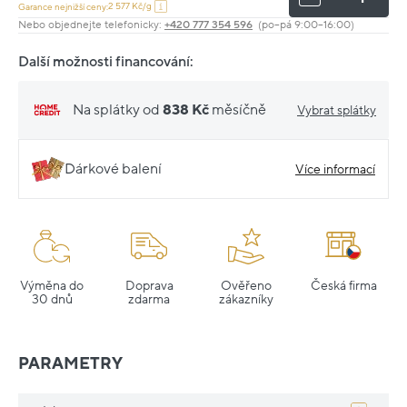
2 577 Kč/g
Garance nejnižší ceny:
Nebo objednejte telefonicky:
+420 777 354 596
(po–pá 9:00–16:00)
Další možnosti financování:
Na splátky od
838 Kč
měsíčně
Vybrat splátky
Dárkové balení
Více informací
Výměna do
Doprava
Ověřeno
Česká firma
30 dnů
zdarma
zákazníky
PARAMETRY