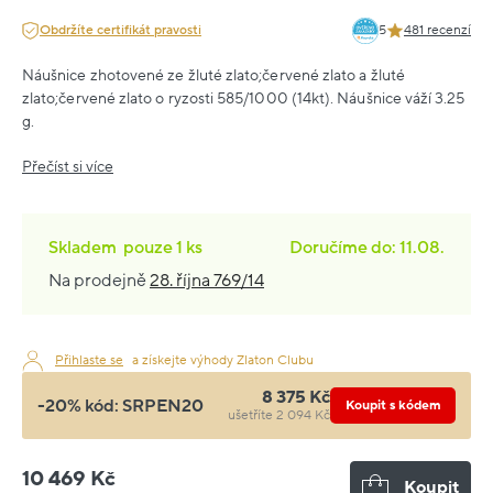
Obdržíte certifikát pravosti
5
481 recenzí
Náušnice zhotovené ze žluté zlato;červené zlato a žluté
zlato;červené zlato o ryzosti 585/1000 (14kt). Náušnice váží 3.25
g.
Přečíst si více
Skladem
pouze
1 ks
Doručíme do: 11.08.
Na prodejně
28. října 769/14
Přihlaste se
a získejte výhody Zlaton Clubu
8 375 Kč
-20% kód:
SRPEN20
Koupit s kódem
ušetříte 2 094 Kč
10 469 Kč
Koupit