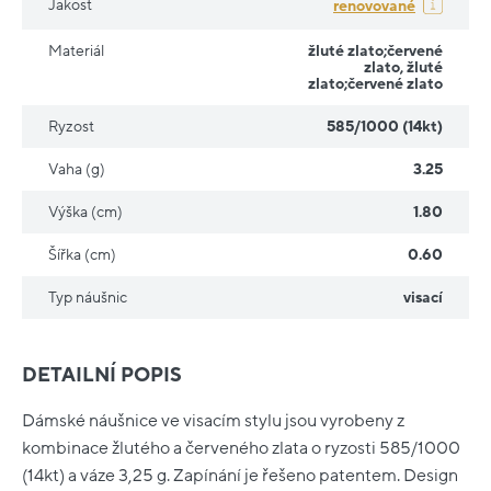
Jakost
renovované
Materiál
žluté zlato;červené
zlato
,
žluté
zlato;červené zlato
Ryzost
585/1000 (14kt)
Vaha (g)
3.25
Výška (cm)
1.80
Šířka (cm)
0.60
Typ náušnic
visací
DETAILNÍ POPIS
Dámské náušnice ve visacím stylu jsou vyrobeny z
kombinace žlutého a červeného zlata o ryzosti 585/1000
(14kt) a váze 3,25 g. Zapínání je řešeno patentem. Design