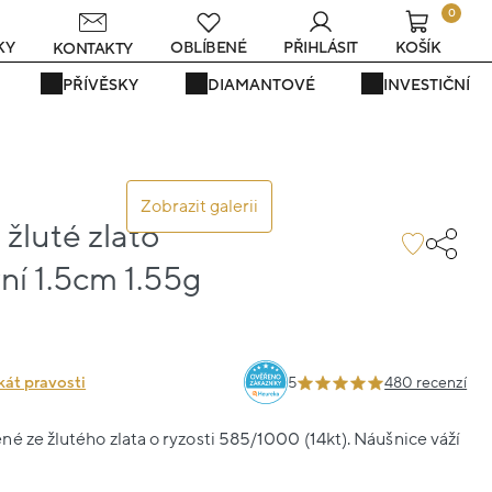
0
KY
OBLÍBENÉ
PŘIHLÁSIT
KOŠÍK
KONTAKTY
PŘÍVĚSKY
DIAMANTOVÉ
INVESTIČNÍ
Zobrazit galerii
žluté zlato
ní 1.5cm 1.55g
0
kát pravosti
5
480 recenzí
é ze žlutého zlata o ryzosti 585/1000 (14kt). Náušnice váží