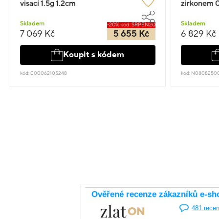
visací 1.5g 1.2cm
zirkonem 
Skladem
Skladem
-20% kód: SRPEN20
7 069 Kč
5 655 Kč
6 829 Kč
Koupit s kódem
kód: 000062105248
kód: N0808250