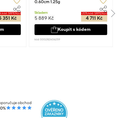
0.60cm 1.25g
Skladem
% kód: SRPEN20
-20% kód: SRPEN20
5 351 Kč
5 889 Kč
4 711 Kč
em
Koupit s kódem
kód: 000282606259
poručuje obchod
00%