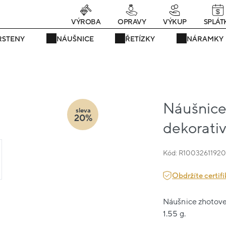
rávě teď! - 20 % na vše! Kód: SRPEN20
25 dní : 0h : 26m : 03s
VÝROBA
OPRAVY
VÝKUP
SPLÁT
RSTENY
NÁUŠNICE
ŘETÍZKY
NÁRAMKY
Náušnice 
sleva
20%
dekorativ
Kód: R1003261192
Obdržíte certifi
Náušnice zhotoven
1.55 g.