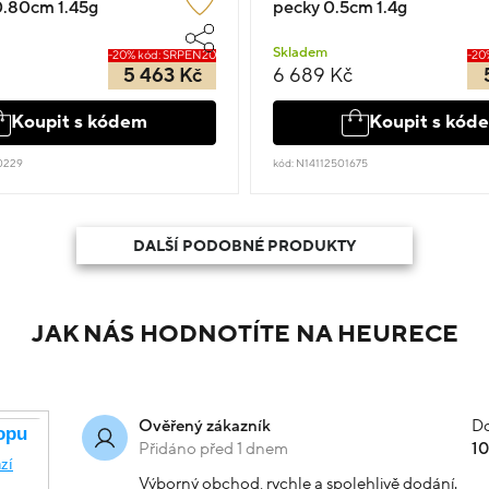
0.80cm 1.45g
pecky 0.5cm 1.4g
Skladem
-20% kód: SRPEN20
-20
5 463 Kč
6 689 Kč
Koupit s kódem
Koupit s kód
0229
kód: N14112501675
DALŠÍ PODOBNÉ PRODUKTY
JAK NÁS HODNOTÍTE NA HEURECE
Do
Ověřený zákazník
Přidáno před 1 dnem
1
Výborný obchod, rychle a spolehlivě dodání.