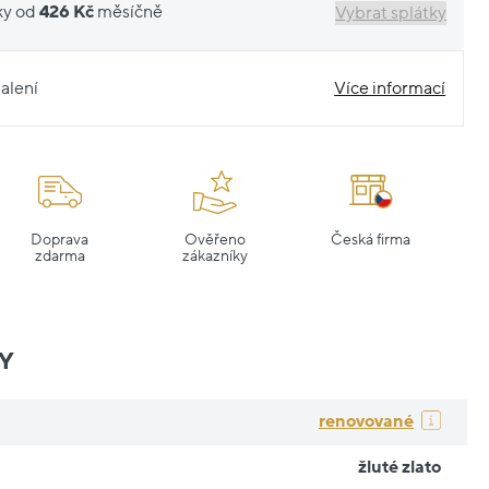
ky od
426 Kč
měsíčně
Vybrat splátky
alení
Více informací
Doprava
Ověřeno
Česká firma
zdarma
zákazníky
Y
renovované
žluté zlato