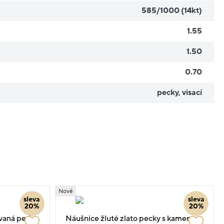
585/1000 (14kt)
1.55
1.50
0.70
pecky
,
visací
Nové
sleva
sleva
20%
20%
vaná perla
Náušnice žluté zlato pecky s kamenem