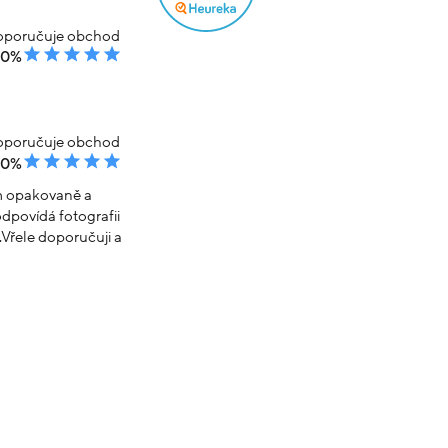
poručuje obchod
00%
poručuje obchod
00%
em opakovaně a
dpovídá fotografii
Vřele doporučuji a