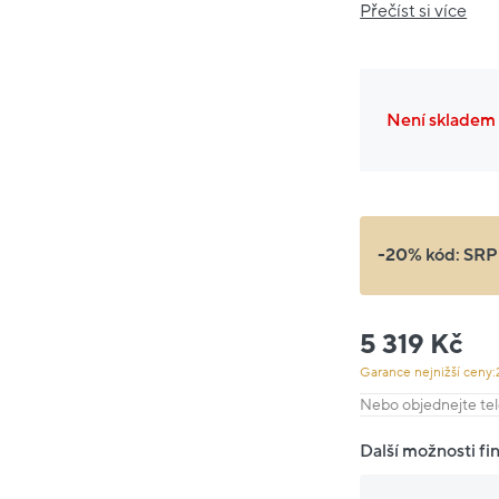
Přečíst si více
Není skladem
-20% kód:
SRP
5 319 Kč
Garance nejnižší ceny:
Nebo objednejte tel
Další možnosti fi