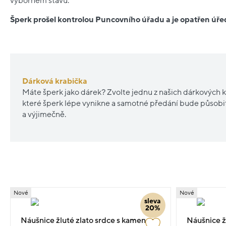
výborném stavu.
Šperk prošel kontrolou Puncovního úřadu a je opatřen ú
Dárková krabička
Máte šperk jako dárek? Zvolte jednu z našich dárkových k
které šperk lépe vynikne a samotné předání bude působ
a výjimečně.
Nové
Nové
sleva
20%
Náušnice žluté zlato srdce s kamenem
Náušnice žl