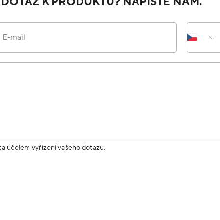
 DOTAZ K PRODUKTU? NAPIŠTE NÁM.
E-mail
za účelem vyřízení vašeho dotazu.