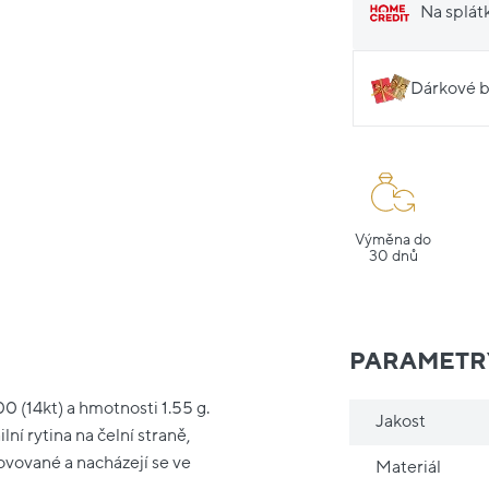
Na splát
Dárkové b
Výměna do
30 dnů
PARAMETR
 (14kt) a hmotnosti 1.55 g.
Jakost
ní rytina na čelní straně,
ovované a nacházejí se ve
Materiál