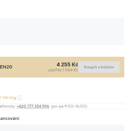
4 255 Kč
EN20
Koupit s kódem
ušetříte 1 064 Kč
2 745 Kč/g
efonicky:
+420 777 354 596
(po–pá 9:00–16:00)
nancování: