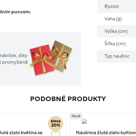
Ryzost
ředním puncem.
Vaha (g)
Výška (cm)
Šířka (cm)
rabiček, díky
Typ náušnic
it promyšleně
PODOBNÉ PRODUKTY
Nové
sleva
20%
uté zlato květina se
Náušnice žluté zlato kultivo