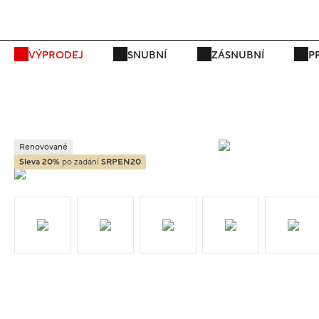
P
VÝPRODEJ
SNUBNÍ
ZÁSNUBNÍ
P
Renovované
Sleva 20%
po zadání
SRPEN20