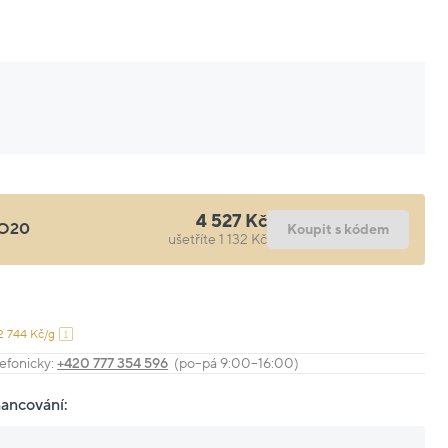
4 527 Kč
O20
Koupit s kódem
ušetříte 1 132 Kč
2 744 Kč/g
efonicky:
+420 777 354 596
(po–pá 9:00–16:00)
nancování: