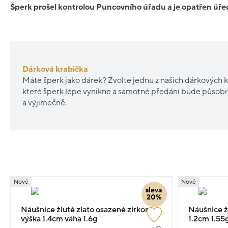
Šperk prošel kontrolou Puncovního úřadu a je opatřen ú
Dárková krabička
Máte šperk jako dárek? Zvolte jednu z našich dárkových k
které šperk lépe vynikne a samotné předání bude působ
a výjimečně.
Nové
Nové
sleva
20%
Náušnice žluté zlato osazené zirkony
Náušnice ž
výška 1.4cm váha 1.6g
1.2cm 1.55