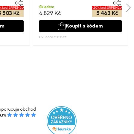
Skladem
% kód: SRPEN20
-20% kód: SRPEN20
5 503 Kč
6 829 Kč
5 463 Kč
em
Koupit s kódem
kód: 000451212182
poručuje obchod
00%