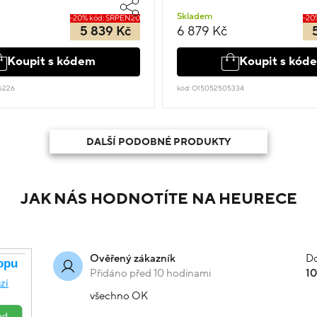
Skladem
-20% kód: SRPEN20
-20
5 839 Kč
6 879 Kč
Koupit s kódem
Koupit s kód
6226
kód: O15052505334
DALŠÍ PODOBNÉ PRODUKTY
JAK NÁS HODNOTÍTE NA HEURECE
Do
Ověřený zákazník
Přidáno před 10 hodinami
1
všechno OK