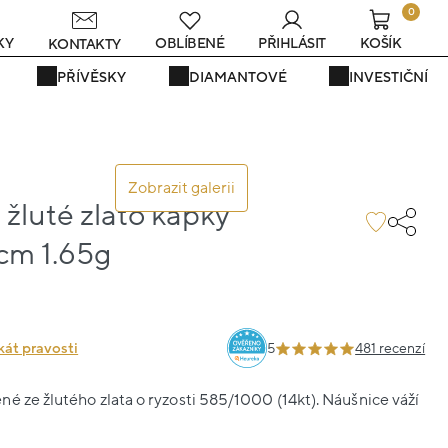
0
KY
OBLÍBENÉ
PŘIHLÁSIT
KOŠÍK
KONTAKTY
PŘÍVĚSKY
DIAMANTOVÉ
INVESTIČNÍ
Zobrazit galerii
žluté zlato kapky
3cm 1.65g
kát pravosti
5
481 recenzí
é ze žlutého zlata o ryzosti 585/1000 (14kt). Náušnice váží