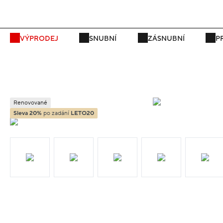
P
VÝPRODEJ
SNUBNÍ
ZÁSNUBNÍ
P
Renovované
Sleva 20%
po zadání
LETO20