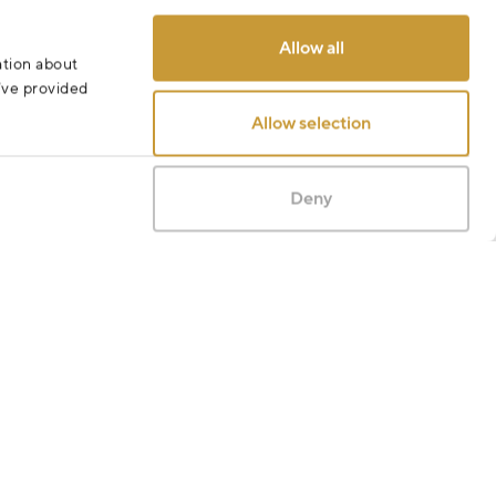
Allow all
ation about
u’ve provided
Allow selection
Deny