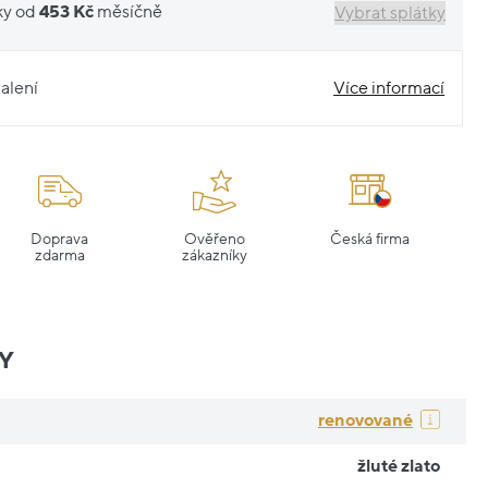
ky od
453 Kč
měsíčně
Vybrat splátky
alení
Více informací
Doprava
Ověřeno
Česká firma
zdarma
zákazníky
Y
renovované
žluté zlato