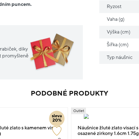
ředním puncem.
Ryzost
Vaha (g)
Výška (cm)
Šířka (cm)
rabiček, díky
it promyšleně
Typ náušnic
PODOBNÉ PRODUKTY
Outlet
sleva
20%
luté zlato s kamenem visací
Náušnice žluté zlato visací
g
osazené zirkony 1.6cm 1.75g