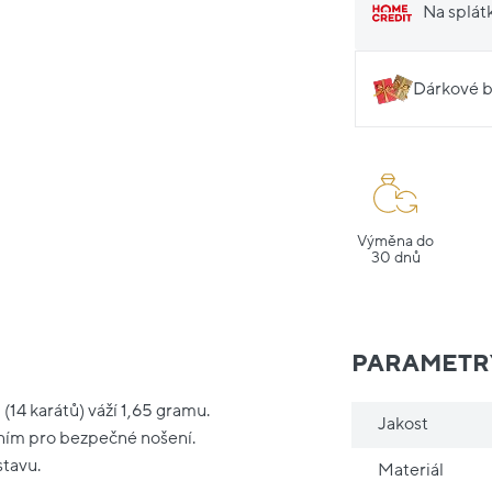
Na splát
Dárkové b
Výměna do
30 dnů
PARAMETR
(14 karátů) váží 1,65 gramu.
Jakost
ním pro bezpečné nošení.
stavu.
Materiál