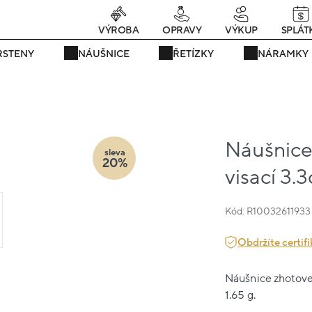
rávě teď! - 20 % na vše! Kód: SRPEN20
24 dní : 18h : 25m : 16s
VÝROBA
OPRAVY
VÝKUP
SPLÁT
RSTENY
NÁUŠNICE
ŘETÍZKY
NÁRAMKY
Náušnice 
sleva
20%
visací 3.
Kód: R10032611933
Obdržíte certifi
Náušnice zhotoven
1.65 g.