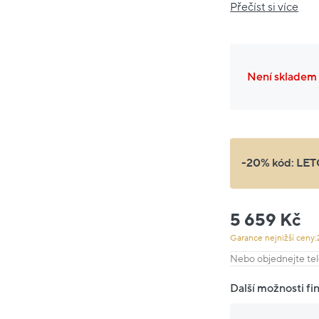
Přečíst si více
Není skladem
-20% kód:
LET
5 659 Kč
Garance nejnižší ceny:
Nebo objednejte tel
Další možnosti fi