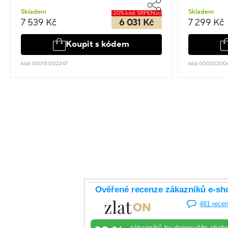
Skladem
Skladem
-20% kód: SRPEN20
7 539 Kč
6 031 Kč
7 299 Kč
Koupit s kódem
kód: 000151202247
kód: 00002200