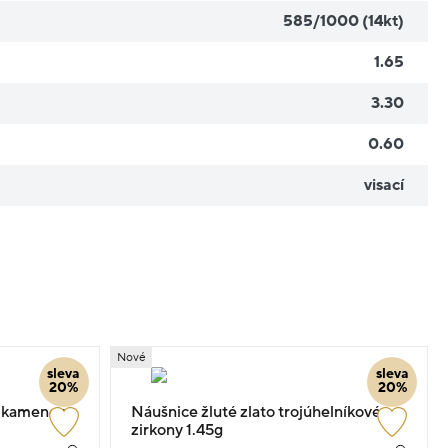
585/1000 (14kt)
1.65
3.30
0.60
visací
Nové
sleva
sleva
20%
20%
 s kamenem
Náušnice žluté zlato trojúhelníkové se
zirkony 1.45g