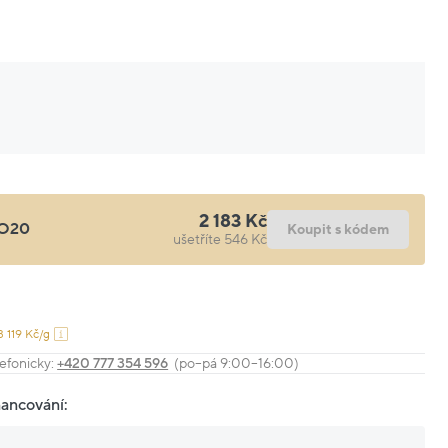
2 183 Kč
O20
Koupit s kódem
ušetříte 546 Kč
3 119 Kč/g
efonicky:
+420 777 354 596
(po–pá 9:00–16:00)
nancování: