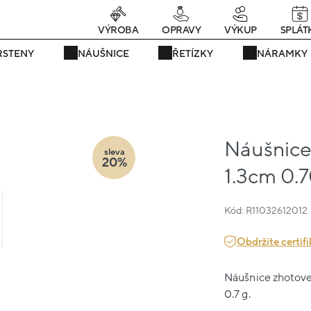
rávě teď! - 20 % na vše! Kód: SRPEN20
24 dní : 19h : 20m : 13s
VÝROBA
OPRAVY
VÝKUP
SPLÁT
RSTENY
NÁUŠNICE
ŘETÍZKY
NÁRAMKY
Náušnice 
sleva
20%
1.3cm 0.
Kód: R11032612012
Obdržíte certifi
Náušnice zhotoven
0.7 g.