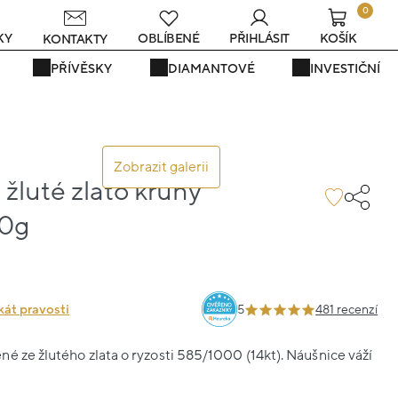
0
KY
OBLÍBENÉ
PŘIHLÁSIT
KOŠÍK
KONTAKTY
PŘÍVĚSKY
DIAMANTOVÉ
INVESTIČNÍ
Zobrazit galerii
žluté zlato kruhy
70g
kát pravosti
5
481 recenzí
é ze žlutého zlata o ryzosti 585/1000 (14kt). Náušnice váží