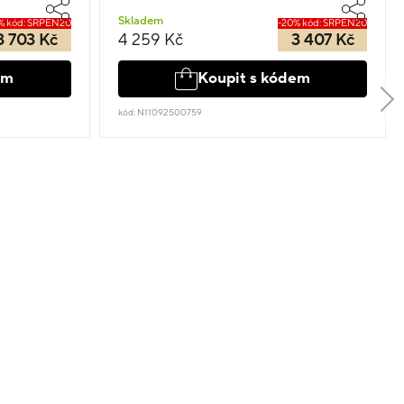
Skladem
% kód: SRPEN20
-20% kód: SRPEN20
3 703 Kč
4 259 Kč
3 407 Kč
em
Koupit s kódem
kód: N11092500759