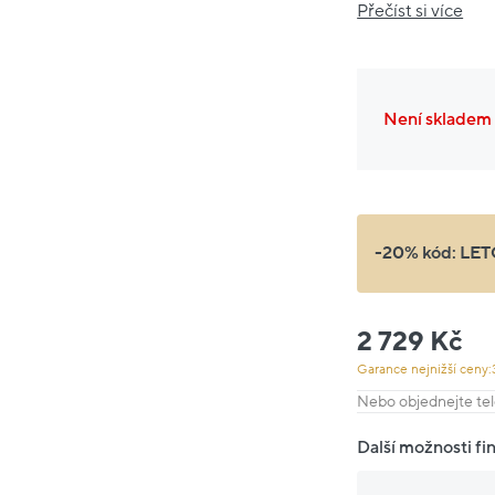
Přečíst si více
Není skladem
-20% kód:
LET
2 729 Kč
Garance nejnižší ceny:
Nebo objednejte tel
Další možnosti fi