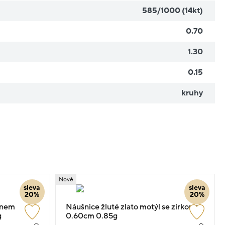
585/1000 (14kt)
0.70
1.30
0.15
kruhy
Nové
sleva
sleva
20%
20%
enem
Náušnice žluté zlato motýl se zirkony
g
0.60cm 0.85g