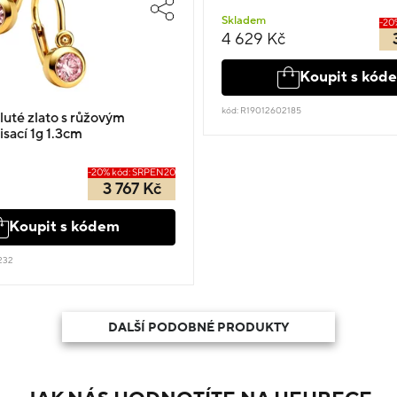
Skladem
-20
4 629 Kč
Koupit s kód
kód: R19012602185
luté zlato s růžovým
sací 1g 1.3cm
-20% kód: SRPEN20
3 767 Kč
Koupit s kódem
232
DALŠÍ PODOBNÉ PRODUKTY