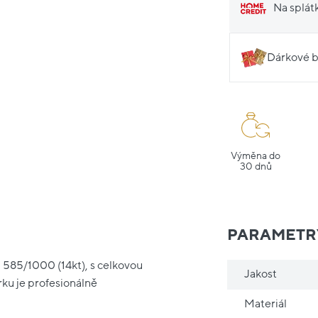
Na splát
Dárkové b
Výměna do
30 dnů
PARAMETR
 585/1000 (14kt), s celkovou
Jakost
rku je profesionálně
Materiál