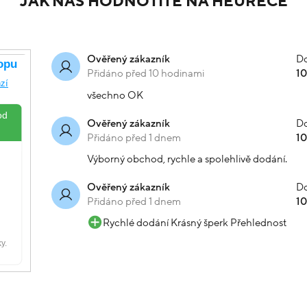
JAK NÁS HODNOTÍTE NA HEURECE
Do
Ověřený zákazník
Přidáno před 10 hodinami
1
všechno OK
Do
Ověřený zákazník
Přidáno před 1 dnem
1
Výborný obchod, rychle a spolehlivě dodání.
Do
Ověřený zákazník
Přidáno před 1 dnem
1
Rychlé dodání Krásný šperk Přehlednost