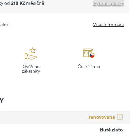
ky od
218 Kč
měsíčně
Vybrat splátky
alení
Více informací
Ověřeno
Česká firma
zákazníky
Y
renovované
žluté zlato