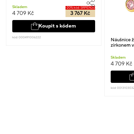
Skladem
-20% kód: SRPEN20
4 709 Kč
3 767 Kč
Koupit s kódem
kód: 000491006222
Náušnice ž
zirkonem vi
Skladem
4 709 Kč
kód: 001310303