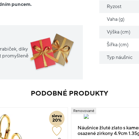
ředním puncem.
Ryzost
Vaha (g)
Výška (cm)
Šířka (cm)
rabiček, díky
it promyšleně
Typ náušnic
PODOBNÉ PRODUKTY
Renovované
sleva
20%
Náušnice žluté zlato s kam
osazené zirkony 4.9cm 1.35