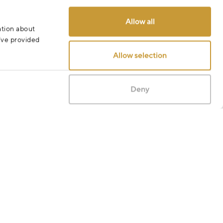
Odeslat
Allow all
ation about
u’ve provided
Allow selection
Deny