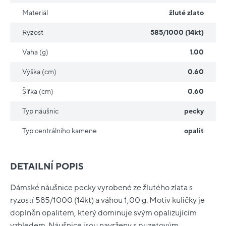
Materiál
žluté zlato
Ryzost
585/1000 (14kt)
Vaha (g)
1.00
Výška (cm)
0.60
Šířka (cm)
0.60
Typ náušnic
pecky
Typ centrálního kamene
opalit
DETAILNÍ POPIS
Dámské náušnice pecky vyrobené ze žlutého zlata s
ryzostí 585/1000 (14kt) a váhou 1,00 g. Motiv kuličky je
doplněn opalitem, který dominuje svým opalizujícím
vzhledem. Náušnice jsou navrženy s puzetovým