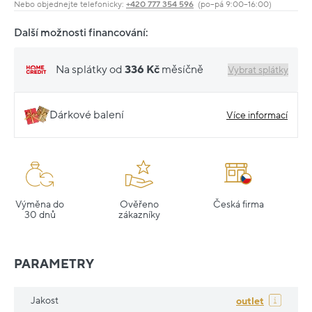
Nebo objednejte telefonicky:
+420 777 354 596
(po–pá 9:00–16:00)
Další možnosti financování:
Na splátky od
336 Kč
měsíčně
Vybrat splátky
Dárkové balení
Více informací
Výměna do
Ověřeno
Česká firma
30 dnů
zákazníky
PARAMETRY
Jakost
outlet