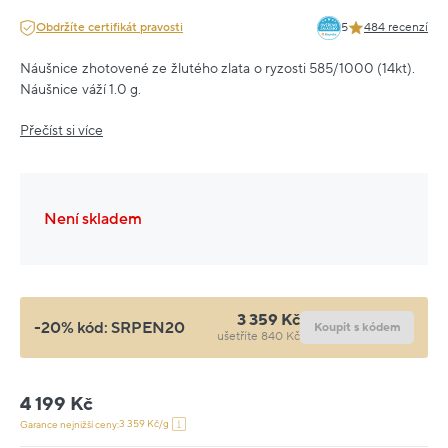
Obdržíte certifikát pravosti
5
484 recenzí
Náušnice zhotovené ze žlutého zlata o ryzosti 585/1000 (14kt).
Náušnice váží 1.0 g.
Přečíst si více
Není skladem
3 359 Kč
-20% kód:
SRPEN20
Koupit s kódem
ušetříte 840 Kč
4 199 Kč
3 359 Kč/g
Garance nejnižší ceny: