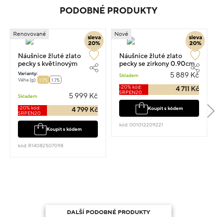
PODOBNÉ PRODUKTY
Renovované
Nové
sleva
sleva
20%
20%
Náušnice žluté zlato
Náušnice žluté zlato
pecky s květinovým
pecky se zirkony 0.90cm
motivem 0.90cm 1.75g
1.25g
Varianty:
5 889 Kč
Skladem
Váha (g):
1.75
1.75
-20% kód:
4 711 Kč
SRPEN20
5 999 Kč
Skladem
-20% kód:
Koupit s kódem
4 799 Kč
SRPEN20
kód: 001012209221
Koupit s kódem
kód: R14082507098
DALŠÍ PODOBNÉ PRODUKTY