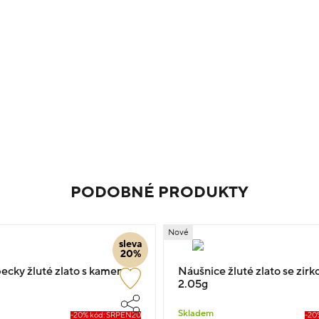
PODOBNÉ PRODUKTY
Nové
sleva
20%
ecky žluté zlato s kamenem
Náušnice žluté zlato se zir
2.05g
Skladem
-20% kód: SRPEN20
-20