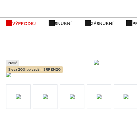
P
VÝPRODEJ
SNUBNÍ
ZÁSNUBNÍ
P
Nové
Sleva 20%
po zadání
SRPEN20