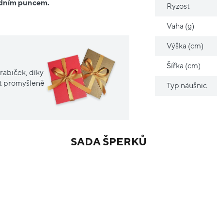
ředním puncem.
Ryzost
Vaha (g)
Výška (cm)
Šířka (cm)
rabiček, díky
it promyšleně
Typ náušnic
SADA ŠPERKŮ