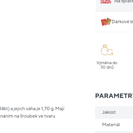
Na splát
Dárkové b
Výměna do
30 dnů
PARAMETR
t) a jejich váha je 1,70 g. Mají
Jakost
ínáním na šroubek ve tvaru
Materiál