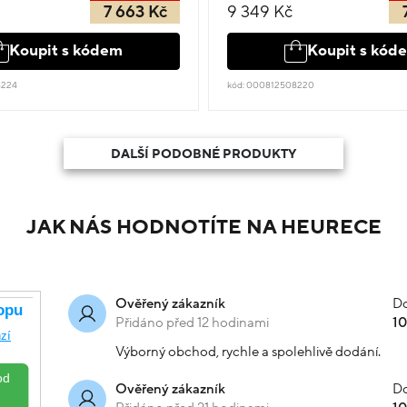
7 663 Kč
9 349 Kč
Koupit s kódem
Koupit s kód
8224
kód: 000812508220
DALŠÍ PODOBNÉ PRODUKTY
JAK NÁS HODNOTÍTE NA HEURECE
Do
Ověřený zákazník
Přidáno před 12 hodinami
1
Výborný obchod, rychle a spolehlivě dodání.
Do
Ověřený zákazník