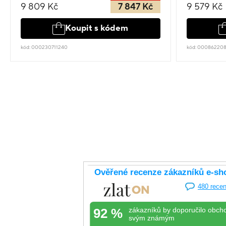
9 809 Kč
7 847 Kč
9 579 Kč
Koupit s kódem
kód: 000230711240
kód: 00086220