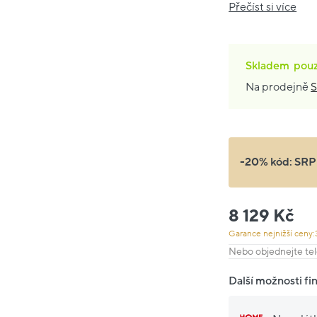
Přečíst si více
Skladem
pou
Na prodejně
S
-20% kód:
SRP
8 129 Kč
Garance nejnižší ceny:
Nebo objednejte tel
Další možnosti fi