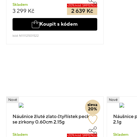
Skladem
-20% kód: SRPEN20
3 299 Kč
2 639 Kč
Koupit s kódem
kód: N11112501522
Nové
Nové
sleva
20%
Náušnice žluté zlato čtyřlístek pecky
Náušnice p
se zirkony 0.60cm 2.15g
2.1g
Skladem
Skladem
-20% kód: SRPEN20