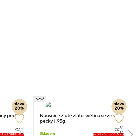
Nové
sleva
sleva
20%
20%
kony pecky
Náušnice žluté zlato květina se zirkony
pecky 1.95g
Skladem
% kód: SRPEN20
-20% kód: SRPEN20