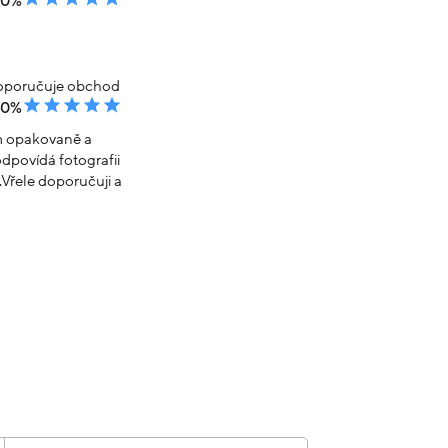
00%
poručuje obchod
00%
em opakovaně a
dpovídá fotografii
Vřele doporučuji a