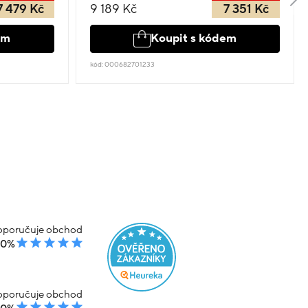
7 479 Kč
9 189 Kč
7 351 Kč
em
Koupit s kódem
kód: 000682701233
poručuje obchod
00%
poručuje obchod