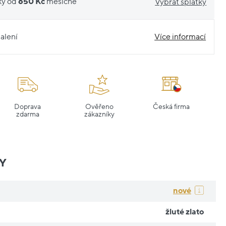
ky od
650 Kč
měsíčně
Vybrat splátky
alení
Více informací
Doprava
Ověřeno
Česká firma
zdarma
zákazníky
Y
nové
žluté zlato