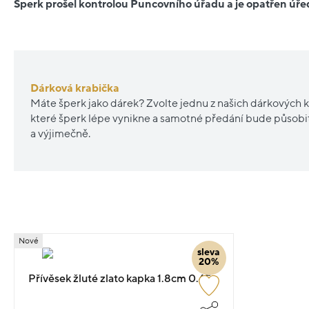
Šperk prošel kontrolou Puncovního úřadu a je opatřen ú
Dárková krabička
Máte šperk jako dárek? Zvolte jednu z našich dárkových k
které šperk lépe vynikne a samotné předání bude působ
a výjimečně.
Nové
sleva
20%
Přívěsek žluté zlato kapka 1.8cm 0.65g