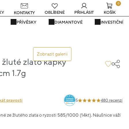
0
KY
OBLÍBENÉ
PŘIHLÁSIT
KOŠÍK
KONTAKTY
PŘÍVĚSKY
DIAMANTOVÉ
INVESTIČNÍ
Zobrazit galerii
žluté zlato kapky
cm 1.7g
kát pravosti
5
480 recenzí
é ze žlutého zlata o ryzosti 585/1000 (14kt). Náušnice váží