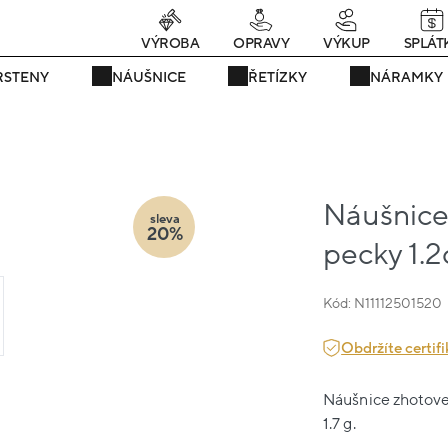
rávě teď! - 20 % na vše! Kód: SRPEN20
25 dní : 17h : 41m : 32s
VÝROBA
OPRAVY
VÝKUP
SPLÁT
RSTENY
NÁUŠNICE
ŘETÍZKY
NÁRAMKY
Náušnice 
sleva
20%
pecky 1.2
Kód: N11112501520
Obdržíte certifi
Náušnice zhotoven
1.7 g.