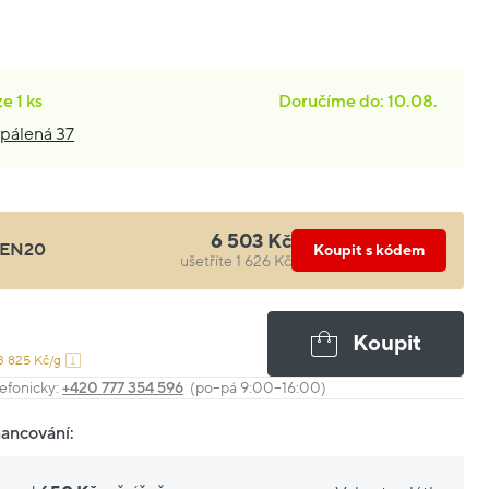
ze
1 ks
Doručíme do: 10.08.
pálená 37
6 503 Kč
EN20
Koupit s kódem
ušetříte 1 626 Kč
Koupit
3 825 Kč/g
efonicky:
+420 777 354 596
(po–pá 9:00–16:00)
nancování: