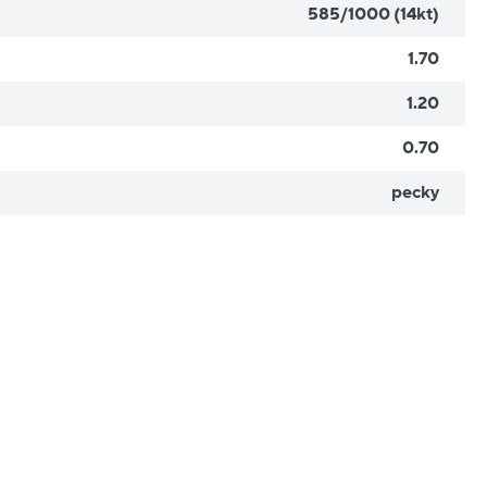
585/1000 (14kt)
1.70
1.20
0.70
pecky