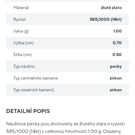
Materiál
žluté zlato
Ryzost
585/1000 (14kt)
Vaha (g)
1.00
Výška (cm)
0.70
Šířka (cm)
0.50
Typ náušnic
pecky
Typ centrálního kamene
zirkon
Typ ostatních kamenů
zirkon
DETAILNÍ POPIS
Náušnice pecky jsou zhotoveny ze žlutého zlata o ryzosti
585/1000 (14kt) s celkovou hmotností 1.00 g. Osazeny