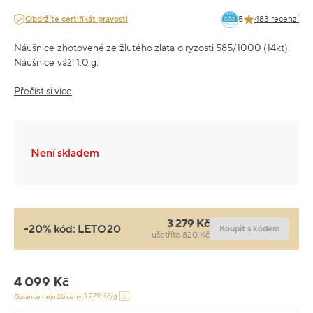
Obdržíte certifikát pravosti
5
483 recenzí
Náušnice zhotovené ze žlutého zlata o ryzosti 585/1000 (14kt).
Náušnice váží 1.0 g.
Přečíst si více
Není skladem
3 279 Kč
-20% kód:
LETO20
Koupit s kódem
ušetříte 820 Kč
4 099 Kč
3 279 Kč/g
Garance nejnižší ceny: