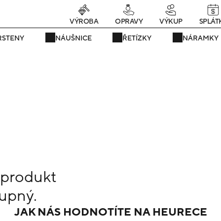
rávě teď! - 20 % na vše! Kód: SRPEN20
23 dní : 8h : 32m : 40s
VÝROBA
OPRAVY
VÝKUP
SPLÁT
RSTENY
NÁUŠNICE
ŘETÍZKY
NÁRAMKY
 produkt
upný.
JAK NÁS HODNOTÍTE NA HEURECE