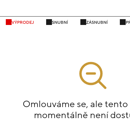
P
VÝPRODEJ
SNUBNÍ
ZÁSNUBNÍ
P
Omlouváme se, ale tento
momentálně není dost