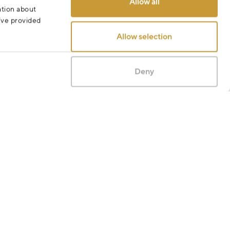
Allow all
ation about
u’ve provided
Allow selection
Deny