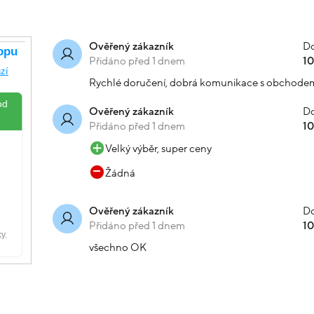
Do
Ověřený zákazník
Přidáno před 1 dnem
1
Rychlé doručení, dobrá komunikace s obchode
Do
Ověřený zákazník
Přidáno před 1 dnem
1
Velký výběr, super ceny
Žádná
Do
Ověřený zákazník
Přidáno před 1 dnem
1
všechno OK