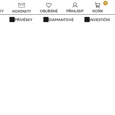
0
KY
OBLÍBENÉ
PŘIHLÁSIT
KOŠÍK
KONTAKTY
PŘÍVĚSKY
DIAMANTOVÉ
INVESTIČNÍ