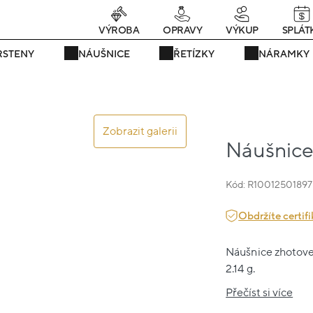
Právě teď! - 20 % na vše! Kód: SRPEN20
22 dní : 8h : 25m : 43s
VÝROBA
OPRAVY
VÝKUP
SPLÁT
RSTENY
NÁUŠNICE
ŘETÍZKY
NÁRAMKY
Zobrazit galerii
Náušnice 
Kód: R10012501897
Obdržíte certifi
Náušnice zhotoven
2.14 g.
Přečíst si více