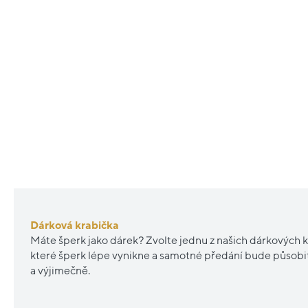
Dárková krabička
Máte šperk jako dárek? Zvolte jednu z našich dárkových k
které šperk lépe vynikne a samotné předání bude působ
a výjimečně.