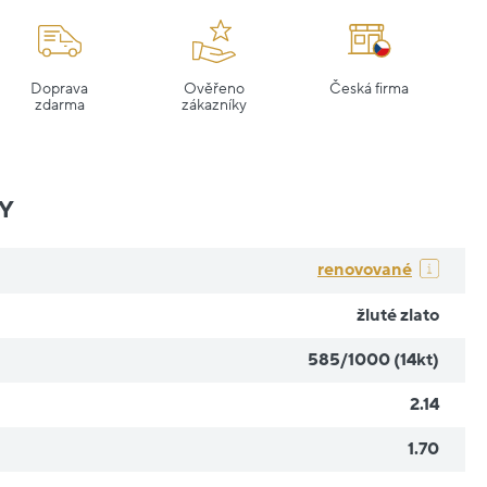
Doprava
Ověřeno
Česká firma
zdarma
zákazníky
Y
renovované
žluté zlato
585/1000 (14kt)
2.14
1.70