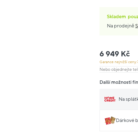
Skladem
pou
Na prodejně
S
6 949 Kč
Garance nejnižší ceny:
Nebo objednejte tel
Další možnosti fi
Na splát
Dárkové b