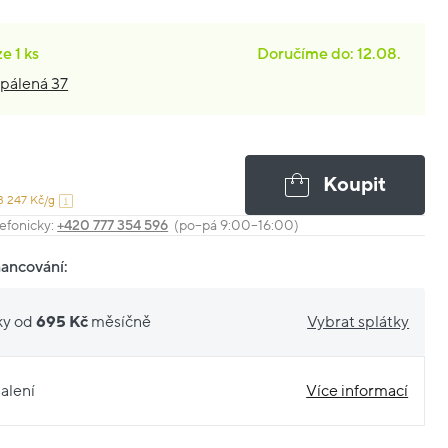
ze
1 ks
Doručíme do: 12.08.
pálená 37
Koupit
3 247 Kč/g
efonicky:
+420 777 354 596
(po–pá 9:00–16:00)
nancování:
ky od
695 Kč
měsíčně
Vybrat splátky
alení
Více informací