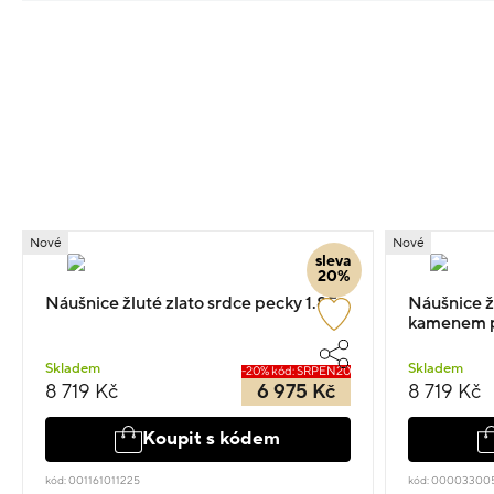
Nové
Nové
sleva
20%
Náušnice žluté zlato srdce pecky 1.85g
Náušnice ž
kamenem p
Skladem
Skladem
-20% kód: SRPEN20
8 719 Kč
6 975 Kč
8 719 Kč
Koupit s kódem
kód: 001161011225
kód: 00003300