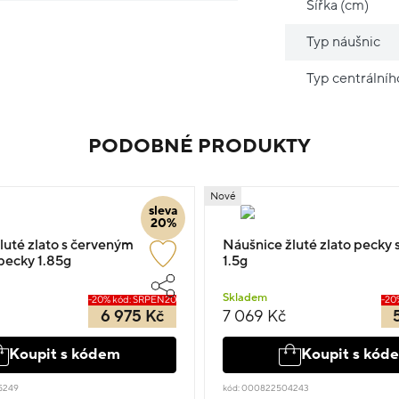
Šířka (cm)
Typ náušnic
Typ centrální
PODOBNÉ PRODUKTY
Nové
sleva
20%
luté zlato s červeným
Náušnice žluté zlato pecky
ecky 1.85g
1.5g
Skladem
-20% kód: SRPEN20
-20
6 975 Kč
7 069 Kč
Koupit s kódem
Koupit s kód
5249
kód: 000822504243