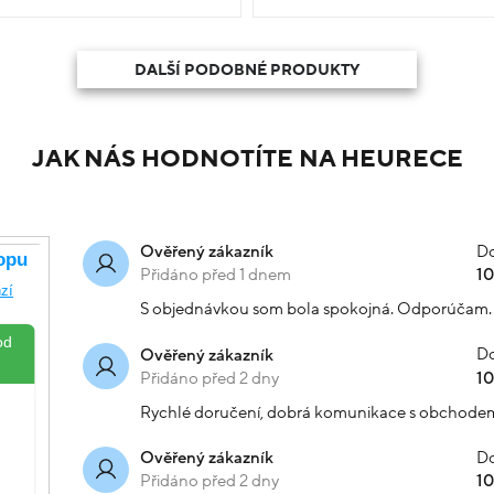
DALŠÍ PODOBNÉ PRODUKTY
JAK NÁS HODNOTÍTE NA HEURECE
Do
Ověřený zákazník
Přidáno před 1 dnem
1
S objednávkou som bola spokojná. Odporúčam.
Do
Ověřený zákazník
Přidáno před 2 dny
1
Rychlé doručení, dobrá komunikace s obchode
Do
Ověřený zákazník
Přidáno před 2 dny
1