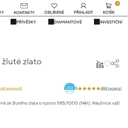
0
KY
OBLÍBENÉ
PŘIHLÁSIT
KOŠÍK
KONTAKTY
PŘÍVĚSKY
DIAMANTOVÉ
INVESTIČNÍ
žluté zlato
kát pravosti
5
484 recenzí
é ze žlutého zlata o ryzosti 585/1000 (14kt). Náušnice váží