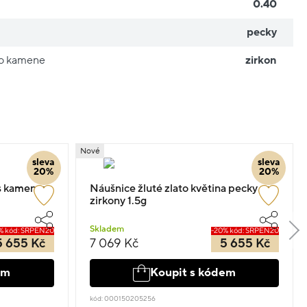
0.40
pecky
ho kamene
zirkon
Nové
sleva
sleva
20%
20%
 s kamenem
Náušnice žluté zlato květina pecky se
zirkony 1.5g
Skladem
% kód: SRPEN20
-20% kód: SRPEN20
5 655 Kč
7 069 Kč
5 655 Kč
em
Koupit s kódem
kód: 000150205256