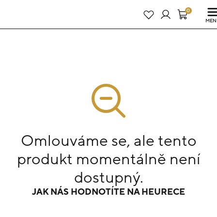
Právě teď! - 20 % na vše! Kód: SRPEN20
22 dní : 19h : 41m : 26s
0
MEN
Omlouváme se, ale tento
produkt momentálně není
dostupný.
JAK NÁS HODNOTÍTE NA HEURECE