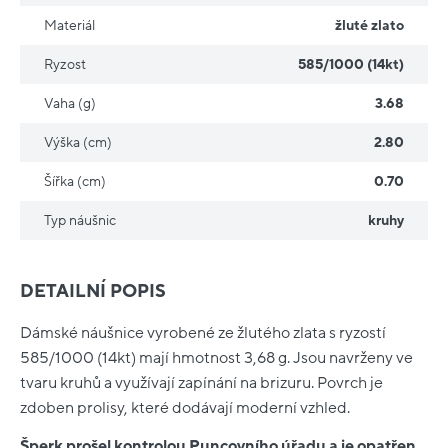
Materiál
žluté zlato
Ryzost
585/1000 (14kt)
Vaha (g)
3.68
Výška (cm)
2.80
Šířka (cm)
0.70
Typ náušnic
kruhy
DETAILNÍ POPIS
Dámské náušnice vyrobené ze žlutého zlata s ryzostí
585/1000 (14kt) mají hmotnost 3,68 g. Jsou navrženy ve
tvaru kruhů a využívají zapínání na brizuru. Povrch je
zdoben prolisy, které dodávají moderní vzhled.
Šperk prošel kontrolou Puncovního úřadu a je opatřen