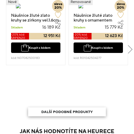
Nové
Renovované
sleva
sleva
20%
20%
Náušnice žluté zlato
Náušnice žluté zlato
kruhy se zirkony vel.1.6cm
kruhy s ornamentem
3.55g
3.20cm 4.96g
16 189 Kč
15 779 Kč
Skladem
Skladem
-20% kód:
-20% kód:
12 951 Kč
12 623 Kč
SRPEN20
SRPEN20
Koupit s kódem
Koupit s kódem
kód: N07082500183
kód: R01042504277
DALŠÍ PODOBNÉ PRODUKTY
JAK NÁS HODNOTÍTE NA HEURECE