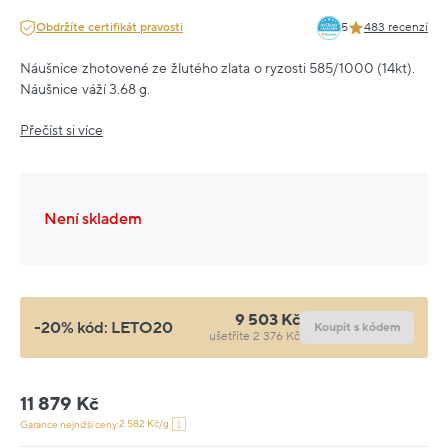
Obdržíte certifikát pravosti
5
483 recenzí
Náušnice zhotovené ze žlutého zlata o ryzosti 585/1000 (14kt).
Náušnice váží 3.68 g.
Přečíst si více
Není skladem
9 503 Kč
-20% kód:
LETO20
Koupit s kódem
ušetříte 2 376 Kč
11 879 Kč
2 582 Kč/g
Garance nejnižší ceny: