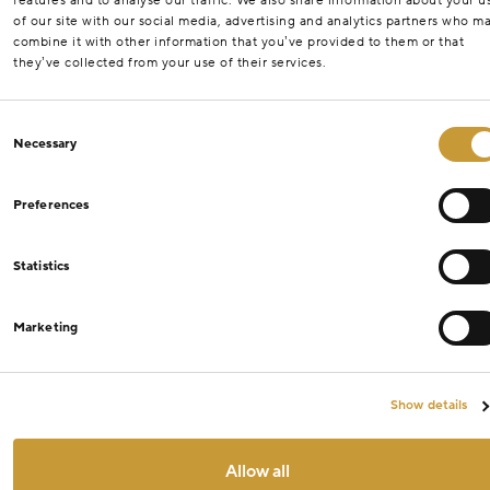
features and to analyse our traffic. We also share information about your u
of our site with our social media, advertising and analytics partners who m
combine it with other information that you’ve provided to them or that
they’ve collected from your use of their services.
Consent
Necessary
Selection
Preferences
Statistics
Marketing
Show details
Allow all