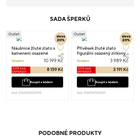
SADA ŠPERKŮ
Outlet
Outlet
sleva
sleva
20%
20%
Náušnice žluté zlato s
Přívěsek žluté zlato
kamenem osazené
figurální osazený zirkony
zirkony visací 1.6cm 2.7g
1.5cm 0.95g
10 199 Kč
3 989 Kč
Skladem
Skladem
-20% kód:
-20% kód:
8 159 Kč
3 191 Kč
SRPEN20
SRPEN20
Koupit s kódem
Koupit s kódem
kód: O16052505390
kód: O16052505391
PODOBNÉ PRODUKTY