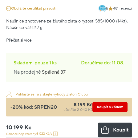
Obdržíte certifikát pravosti
5
481 recenzí
Náušnice zhotovené ze žlutého zlata o ryzosti 585/1000 (14kt).
Náušnice váží 2.7 g.
Přečíst si více
Skladem
pouze
1 ks
Doručíme do: 11.08.
Na prodejně
Spálená 37
Přihlaste se
a získejte výhody Zlaton Clubu
8 159 Kč
-20% kód:
SRPEN20
Koupit s kódem
ušetříte 2 040 Kč
10 199 Kč
Koupit
3 022 Kč/g
Garance nejnižší ceny: