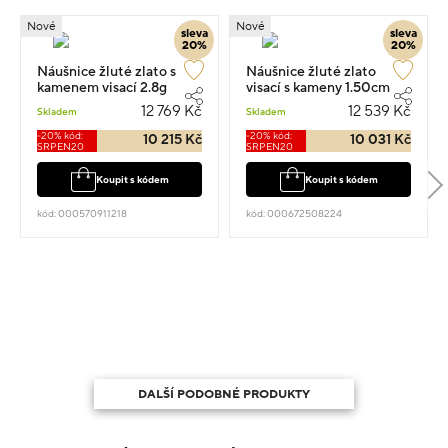
Nové
Nové
sleva
sleva
20%
20%
Náušnice žluté zlato s
Náušnice žluté zlato
kamenem visací 2.8g
visací s kameny 1.50cm
2.75g
12 769 Kč
12 539 Kč
Skladem
Skladem
-20% kód:
-20% kód:
10 215 Kč
10 031 Kč
SRPEN20
SRPEN20
Koupit s kódem
Koupit s kódem
kód: 000570911218
kód: 000672508224
DALŠÍ PODOBNÉ PRODUKTY