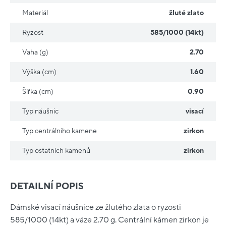
Materiál
žluté zlato
Ryzost
585/1000 (14kt)
Vaha (g)
2.70
Výška (cm)
1.60
Šířka (cm)
0.90
Typ náušnic
visací
Typ centrálního kamene
zirkon
Typ ostatních kamenů
zirkon
DETAILNÍ POPIS
Dámské visací náušnice ze žlutého zlata o ryzosti
585/1000 (14kt) a váze 2.70 g. Centrální kámen zirkon je