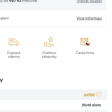
ky od
967 Kč
měsíčně
Vybrat splátky
alení
Více informací
Doprava
Ověřeno
Česká firma
zdarma
zákazníky
Y
outlet
žluté zlato