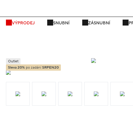
P
VÝPRODEJ
SNUBNÍ
ZÁSNUBNÍ
P
Outlet
Sleva 20%
po zadání
SRPEN20