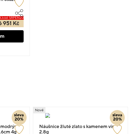
% kód: SRPEN20
6 951 Kč
em
Nové
sleva
sleva
20%
20%
 s modrým
Náušnice žluté zlato s kamenem visací
.6cm 4g
2.8g