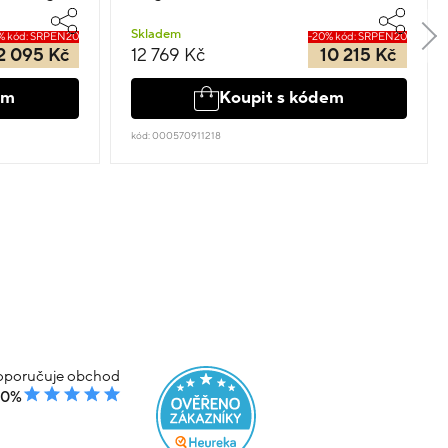
Skladem
% kód: SRPEN20
-20% kód: SRPEN20
2 095 Kč
12 769 Kč
10 215 Kč
em
Koupit s kódem
kód: 000570911218
poručuje obchod
00%