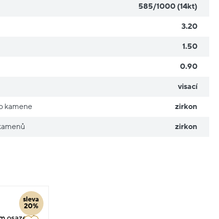
585/1000 (14kt)
3.20
1.50
0.90
visací
ho kamene
zirkon
 kamenů
zirkon
sleva
20%
em osazený