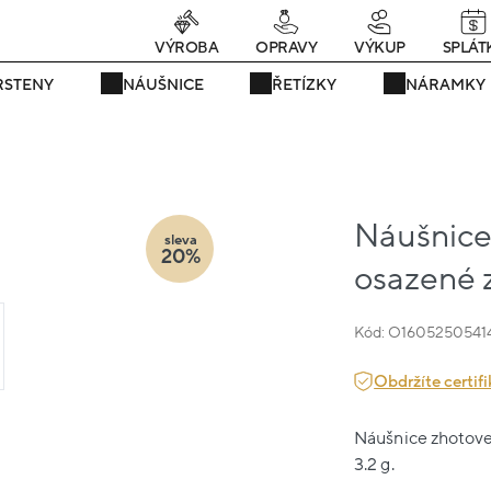
rávě teď! - 20 % na vše! Kód: SRPEN20
25 dní : 21h : 02m : 54
VÝROBA
OPRAVY
VÝKUP
SPLÁT
RSTENY
NÁUŠNICE
ŘETÍZKY
NÁRAMKY
Náušnice 
sleva
20%
osazené z
Kód: O1605250541
Obdržíte certifi
Náušnice zhotoven
3.2 g.