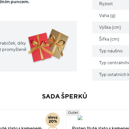
ředním puncem.
Ryzost
Vaha (g)
Výška (cm)
Šířka (cm)
rabiček, díky
it promyšleně
Typ náušnic
Typ centrální
Typ ostatních
SADA ŠPERKŮ
Outlet
sleva
20%
luté zlato s kamenem
Prsten žluté zlato s kamen