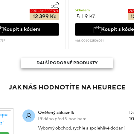
Skladem
-20% kód: SRPEN20
-20
č
12 399 Kč
15 119 Kč
1
Koupit s kódem
Koupit s kód
757
kód: O06062506091
DALŠÍ PODOBNÉ PRODUKTY
JAK NÁS HODNOTÍTE NA HEURECE
Do
Ověřený zákazník
Přidáno před 9 hodinami
1
Výborný obchod, rychle a spolehlivě dodání.