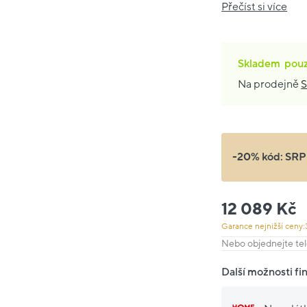
Přečíst si více
Skladem
pou
Na prodejně
S
-20% kód:
SRP
12 089 Kč
Garance nejnižší ceny:
Nebo objednejte tel
Další možnosti fi