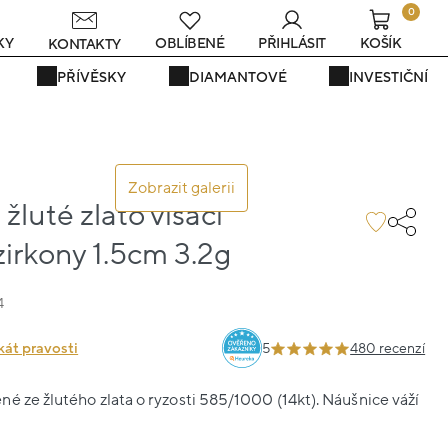
0
s
KY
OBLÍBENÉ
PŘIHLÁSIT
KOŠÍK
KONTAKTY
PŘÍVĚSKY
DIAMANTOVÉ
INVESTIČNÍ
Zobrazit galerii
žluté zlato visací
irkony 1.5cm 3.2g
4
kát pravosti
5
480 recenzí
é ze žlutého zlata o ryzosti 585/1000 (14kt). Náušnice váží