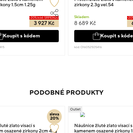
rkony 1.5cm 1.25g
zirkony 2.3g vel.54
Skladem
-20% kód: SRPEN20
-20
3 927 Kč
8 689 Kč
Koupit s kódem
Koupit s kód
415
kód: O16052505416
PODOBNÉ PRODUKTY
Outlet
sleva
20%
uté zlato visací s
Náušnice žluté zlato visací
 osazené zirkony 2cm 4.1g
kamenem osazené zirkony 1