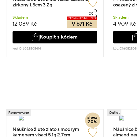
zirkony 1.5cm 3.2g
osazený zi
Skladem
Skladem
-20% kód: SRPEN20
12 089 Kč
9 671 Kč
4 909 Kč
Koupit s kódem
kód: O16052505414
kód: O16052505
Renovované
Outlet
sleva
20%
Náušnice žluté zlato s modrým
Náušnice žl
kamenem visací 5.1g 2.7cm
almandinem