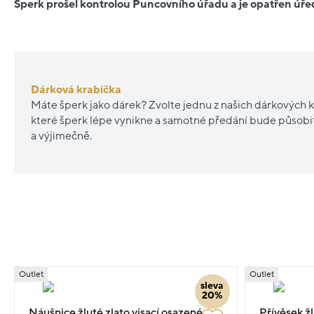
Šperk prošel kontrolou Puncovního úřadu a je opatřen ú
Dárková krabička
Máte šperk jako dárek? Zvolte jednu z našich dárkových k
které šperk lépe vynikne a samotné předání bude působ
a výjimečně.
Outlet
Outlet
sleva
20%
Náušnice žluté zlato visací osazené
Přívěsek ž