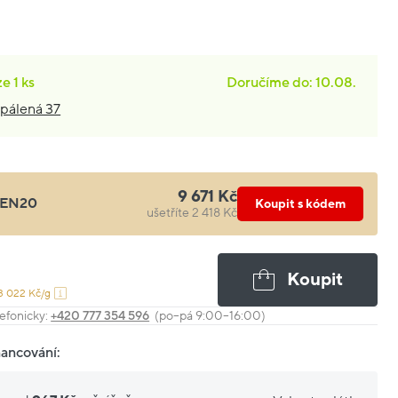
ze
1 ks
Doručíme do: 10.08.
pálená 37
9 671 Kč
EN20
Koupit s kódem
ušetříte 2 418 Kč
Koupit
3 022 Kč/g
efonicky:
+420 777 354 596
(po–pá 9:00–16:00)
nancování: