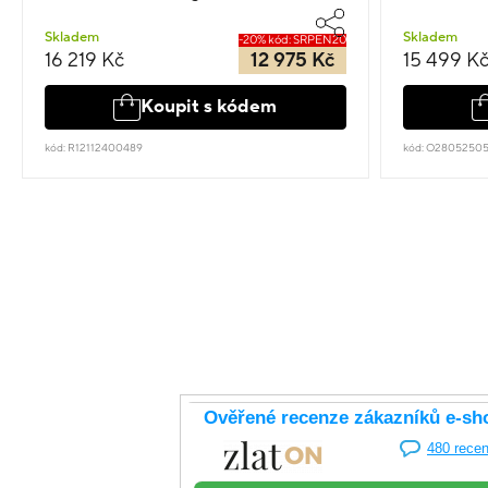
Skladem
Skladem
-20% kód: SRPEN20
16 219 Kč
12 975 Kč
15 499 K
Koupit s kódem
kód: R12112400489
kód: O28052505