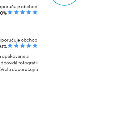
poručuje obchod
00%
poručuje obchod
00%
em opakovaně a
dpovídá fotografii
Vřele doporučuji a