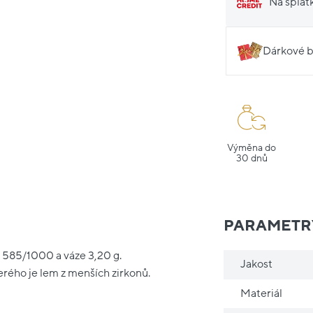
Na splát
Dárkové b
Výměna do
30 dnů
PARAMETR
i 585/1000 a váze 3,20 g.
Jakost
rého je lem z menších zirkonů.
Materiál