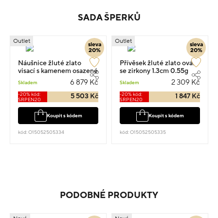
SADA ŠPERKŮ
Outlet
Outlet
sleva
sleva
20%
20%
Náušnice žluté zlato
Přívěsek žluté zlato ovál
visací s kamenem osazené
se zirkony 1.3cm 0.55g
zirkony 1.6cm 1.75g
6 879 Kč
2 309 Kč
Skladem
Skladem
-20% kód:
-20% kód:
5 503 Kč
1 847 Kč
SRPEN20
SRPEN20
Koupit s kódem
Koupit s kódem
kód: O15052505334
kód: O15052505335
PODOBNÉ PRODUKTY