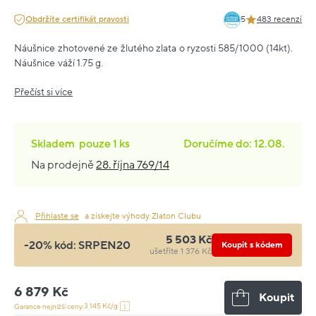
Obdržíte certifikát pravosti
5
483 recenzí
Náušnice zhotovené ze žlutého zlata o ryzosti 585/1000 (14kt).
Náušnice váží 1.75 g.
Přečíst si více
Skladem
pouze
1 ks
Doručíme do: 12.08.
Na prodejně
28. října 769/14
Přihlaste se
a získejte výhody Zlaton Clubu
5 503 Kč
-20% kód:
SRPEN20
Koupit s kódem
ušetříte 1 376 Kč
6 879 Kč
Koupit
3 145 Kč/g
Garance nejnižší ceny: