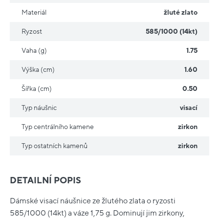
Materiál
žluté zlato
Ryzost
585/1000 (14kt)
Vaha (g)
1.75
Výška (cm)
1.60
Šířka (cm)
0.50
Typ náušnic
visací
Typ centrálního kamene
zirkon
Typ ostatních kamenů
zirkon
DETAILNÍ POPIS
Dámské visací náušnice ze žlutého zlata o ryzosti
585/1000 (14kt) a váze 1,75 g. Dominují jim zirkony,