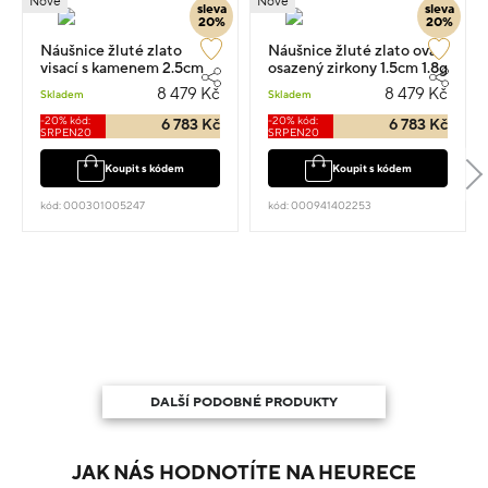
Nové
Nové
sleva
sleva
20%
20%
Náušnice žluté zlato
Náušnice žluté zlato ovál
visací s kamenem 2.5cm
osazený zirkony 1.5cm 1.8g
1.8g
8 479 Kč
8 479 Kč
Skladem
Skladem
-20% kód:
-20% kód:
6 783 Kč
6 783 Kč
SRPEN20
SRPEN20
Koupit s kódem
Koupit s kódem
kód: 000301005247
kód: 000941402253
DALŠÍ PODOBNÉ PRODUKTY
JAK NÁS HODNOTÍTE NA HEURECE