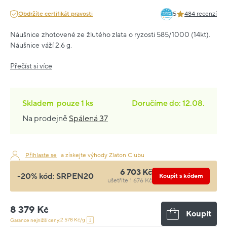
Obdržíte certifikát pravosti
5
484 recenzí
Náušnice zhotovené ze žlutého zlata o ryzosti 585/1000 (14kt).
Náušnice váží 2.6 g.
Přečíst si více
Skladem
pouze
1 ks
Doručíme do: 12.08.
Na prodejně
Spálená 37
Přihlaste se
a získejte výhody Zlaton Clubu
6 703 Kč
-20% kód:
SRPEN20
Koupit s kódem
ušetříte 1 676 Kč
8 379 Kč
Koupit
2 578 Kč/g
Garance nejnižší ceny: