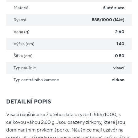
Materiál
žluté zlato
Ryzost
585/1000 (14kt)
Vaha (g)
2.60
Výška (cm)
1.40
Šířka (cm)
0.50
Typ náušnic
visací
Typ centrálního kamene
zirkon
DETAILNÍ POPIS
Visací náušnice ze žlutého zlata o ryzosti 585/1000, s
celkovou váhou 2.60 g. Jsou osazeny zirkony, které jsou
dominantním prvkem šperku. Náušnice mají uzávěr na
puzetu. Stav šperku je renovovaný a výborný, což zajišťuje