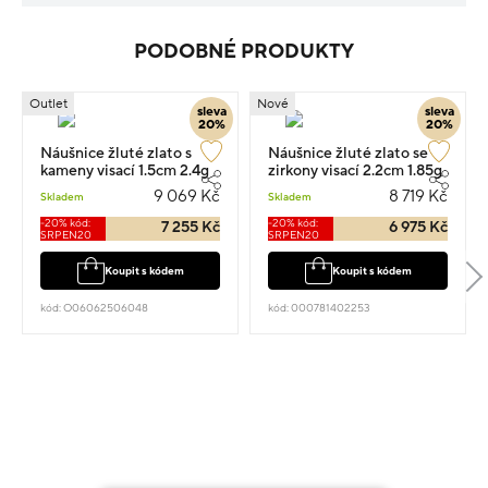
PODOBNÉ PRODUKTY
Outlet
Nové
sleva
sleva
20%
20%
Náušnice žluté zlato s
Náušnice žluté zlato se
kameny visací 1.5cm 2.4g
zirkony visací 2.2cm 1.85g
9 069 Kč
8 719 Kč
Skladem
Skladem
-20% kód:
-20% kód:
7 255 Kč
6 975 Kč
SRPEN20
SRPEN20
Koupit s kódem
Koupit s kódem
kód: O06062506048
kód: 000781402253