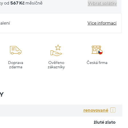
ky od
567 Kč
měsíčně
Vybrat splátky
alení
Více informací
Doprava
Ověřeno
Česká firma
zdarma
zákazníky
Y
renovované
žluté zlato