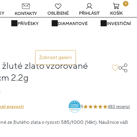
0
KY
OBLÍBENÉ
PŘIHLÁSIT
KOŠÍK
KONTAKTY
PŘÍVĚSKY
DIAMANTOVÉ
INVESTIČNÍ
Zobrazit galerii
žluté zlato vzorované
5cm 2.2g
2
kát pravosti
5
483 recenzí
é ze žlutého zlata o ryzosti 585/1000 (14kt). Náušnice váží