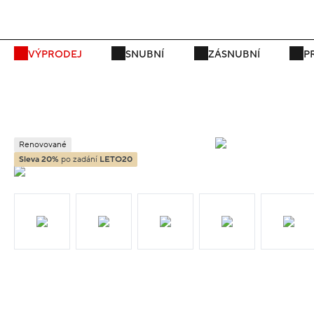
P
VÝPRODEJ
SNUBNÍ
ZÁSNUBNÍ
P
Renovované
Sleva 20%
po zadání
LETO20