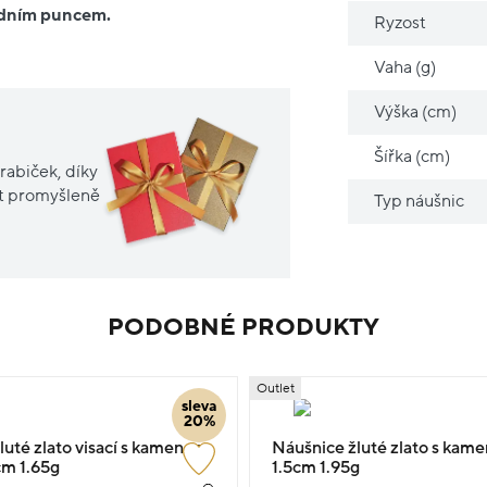
ředním puncem.
Ryzost
Vaha (g)
Výška (cm)
Šířka (cm)
rabiček, díky
it promyšleně
Typ náušnic
PODOBNÉ PRODUKTY
Outlet
sleva
20%
luté zlato visací s kamenem
Náušnice žluté zlato s kame
cm 1.65g
1.5cm 1.95g