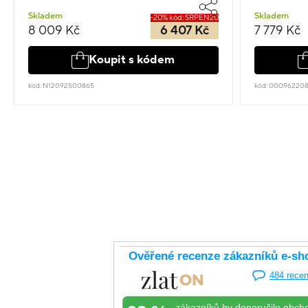
Skladem
Skladem
-20% kód: SRPEN20
8 009 Kč
6 407 Kč
7 779 Kč
Koupit s kódem
kód: N12092500865
kód: 00096220