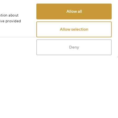
Allow all
ation about
u’ve provided
Allow selection
Deny