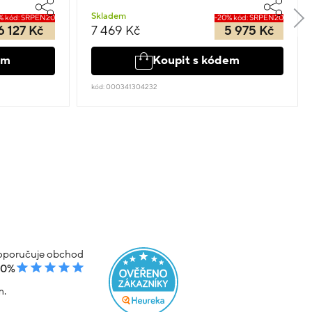
Skladem
% kód: SRPEN20
-20% kód: SRPEN20
6 127 Kč
7 469 Kč
5 975 Kč
em
Koupit s kódem
kód: 000341304232
poručuje obchod
00%
m.