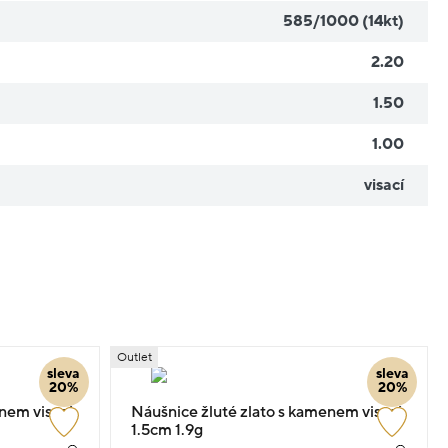
585/1000 (14kt)
2.20
1.50
1.00
visací
Outlet
sleva
sleva
20%
20%
nem visací
Náušnice žluté zlato s kamenem visací
1.5cm 1.9g