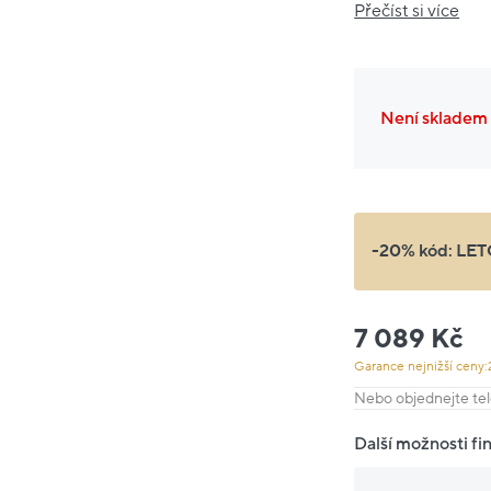
Přečíst si více
Není skladem
-20% kód:
LET
7 089 Kč
Garance nejnižší ceny:
Nebo objednejte tel
Další možnosti fi