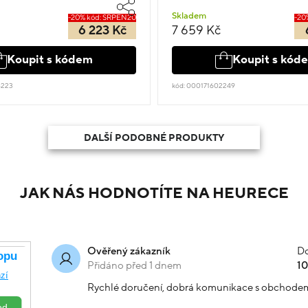
Skladem
-20% kód: SRPEN20
-20
6 223 Kč
7 659 Kč
Koupit s kódem
Koupit s kód
8223
kód: 000171602249
DALŠÍ PODOBNÉ PRODUKTY
JAK NÁS HODNOTÍTE NA HEURECE
Do
Ověřený zákazník
Přidáno před 1 dnem
1
Rychlé doručení, dobrá komunikace s obchode