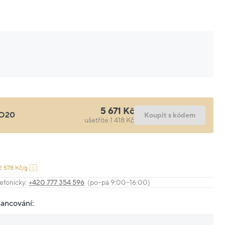
5 671 Kč
O20
Koupit s kódem
ušetříte 1 418 Kč
2 578 Kč/g
efonicky:
+420 777 354 596
(po–pá 9:00–16:00)
nancování: