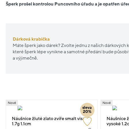
Šperk prošel kontrolou Puncovního úřadu a je opatřen ú
Dárková krabička
Máte šperk jako dárek? Zvolte jednu z našich dárkových k
které šperk lépe vynikne a samotné předání bude působ
a výjimečně.
Nové
Nové
sleva
20%
Náušnice žluté zlato zvíře smalt visací
Náušnice ž
1.7g 1.1cm
vysoké 1.2