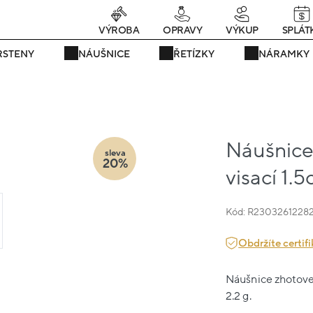
rávě teď! - 20 % na vše! Kód: SRPEN20
23 dní : 6h : 40m : 09s
VÝROBA
OPRAVY
VÝKUP
SPLÁT
RSTENY
NÁUŠNICE
ŘETÍZKY
NÁRAMKY
Náušnice 
sleva
20%
visací 1.
Kód: R2303261228
Obdržíte certifi
Náušnice zhotoven
2.2 g.