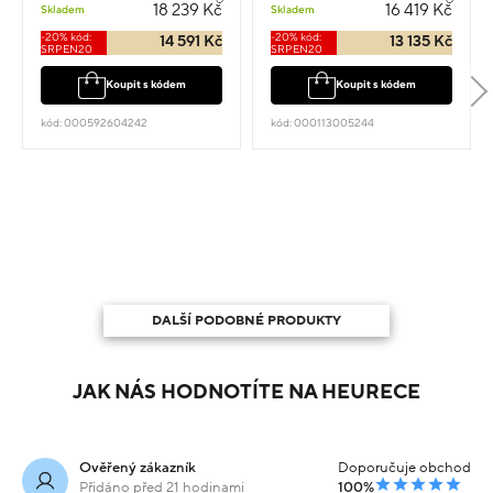
kamenem 2.5cm 4g
18 239 Kč
16 419 Kč
Skladem
Skladem
-20% kód:
-20% kód:
14 591 Kč
13 135 Kč
SRPEN20
SRPEN20
Koupit s kódem
Koupit s kódem
kód: 000592604242
kód: 000113005244
DALŠÍ PODOBNÉ PRODUKTY
JAK NÁS HODNOTÍTE NA HEURECE
Ověřený zákazník
Doporučuje obchod
Přidáno před 21 hodinami
100%