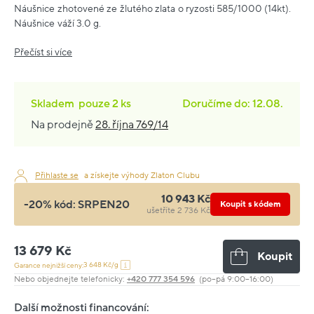
Náušnice zhotovené ze žlutého zlata o ryzosti 585/1000 (14kt).
Náušnice váží 3.0 g.
Přečíst si více
Skladem
pouze
2 ks
Doručíme do: 12.08.
Na prodejně
28. října 769/14
Přihlaste se
a získejte výhody Zlaton Clubu
10 943 Kč
-20% kód:
SRPEN20
Koupit s kódem
ušetříte 2 736 Kč
13 679 Kč
Koupit
3 648 Kč/g
Garance nejnižší ceny:
Nebo objednejte telefonicky:
+420 777 354 596
(po–pá 9:00–16:00)
Další možnosti financování: