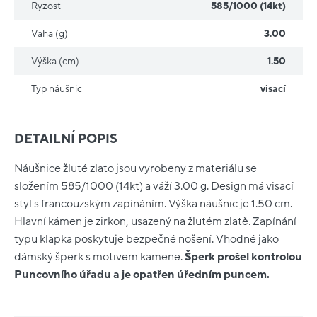
Ryzost
585/1000 (14kt)
Vaha (g)
3.00
Výška (cm)
1.50
Typ náušnic
visací
DETAILNÍ POPIS
Náušnice žluté zlato jsou vyrobeny z materiálu se
složením 585/1000 (14kt) a váží 3.00 g. Design má visací
styl s francouzským zapínáním. Výška náušnic je 1.50 cm.
Hlavní kámen je zirkon, usazený na žlutém zlatě. Zapínání
typu klapka poskytuje bezpečné nošení. Vhodné jako
dámský šperk s motivem kamene.
Šperk prošel kontrolou
Puncovního úřadu a je opatřen úředním puncem.