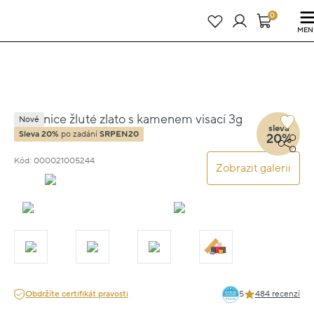
Právě teď! - 20 % na vše! Kód: SRPEN20
22 dní : 13h : 49m : 11s
0
MEN
Náušnice žluté zlato s kamenem visací 3g
Nové
sleva
1.5cm
Sleva 20%
po zadání
SRPEN20
20%
Kód: 000021005244
Zobrazit galerii
Obdržíte certifikát pravosti
5
484 recenzí