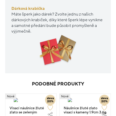
Dárková krabička
Máte šperk jako dárek? Zvolte jednu z našich
dárkových krabiček, díky které šperk lépe vynikne
a samotné předání bude působit promyšleně a
výjimečně.
PODOBNÉ PRODUKTY
Nové
Nové
sleva
sleva
20%
20%
Visací náušnice žluté
Náušnice žluté zlato
zlato se zeleným
visací s kameny 1.9cm 3.6g