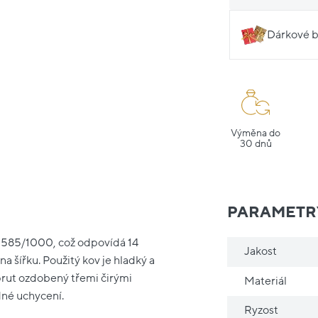
Dárkové b
Výměna do
30 dnů
PARAMETR
ti 585/1000, což odpovídá 14
Jakost
a šířku. Použitý kov je hladký a
prut ozdobený třemi čirými
Materiál
dné uchycení.
Ryzost