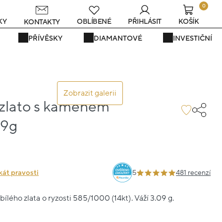
0
s
KY
OBLÍBENÉ
PŘIHLÁSIT
KOŠÍK
KONTAKTY
PŘÍVĚSKY
DIAMANTOVÉ
INVESTIČNÍ
Zobrazit galerii
 zlato s kamenem
09g
kát pravosti
5
481 recenzí
ílého zlata o ryzosti 585/1000 (14kt). Váží 3.09 g.