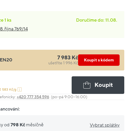
ze
1 ks
Doručíme do: 11.08.
8. října 769/14
7 983 Kč
EN20
Koupit s kódem
ušetříte 1 996 Kč
Koupit
2 583 Kč/g
efonicky:
+420 777 354 596
(po–pá 9:00–16:00)
nancování:
ky od
798 Kč
měsíčně
Vybrat splátky