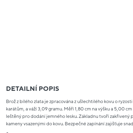
DETAILNÍ POPIS
Brož z bílého zlata je zpracována z ušlechtilého kovu o ryzos
karátům, a váží 3,09 gramu. Měří 1,80 cm na výšku a 5,00 cm n
leštěný pro dodání jemného lesku. Základnu tvoří zakřivený 
kameny vsazenými do kovu. Bezpečné zapínání zajišťuje sna