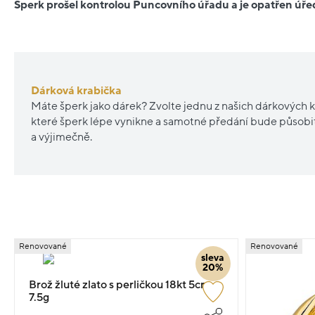
Šperk prošel kontrolou Puncovního úřadu a je opatřen ú
Dárková krabička
Máte šperk jako dárek? Zvolte jednu z našich dárkových k
které šperk lépe vynikne a samotné předání bude působ
a výjimečně.
Renovované
Renovované
sleva
20%
Brož žluté zlato s perličkou 18kt 5cm
7.5g