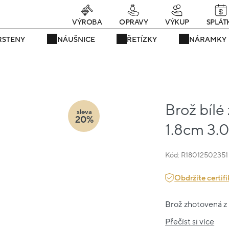
rávě teď! - 20 % na vše! Kód: SRPEN20
24 dní : 16h : 46m : 48
VÝROBA
OPRAVY
VÝKUP
SPLÁT
RSTENY
NÁUŠNICE
ŘETÍZKY
NÁRAMKY
Brož bílé
sleva
20%
1.8cm 3.
Kód: R18012502351
Obdržíte certifi
Brož zhotovená z b
Přečíst si více