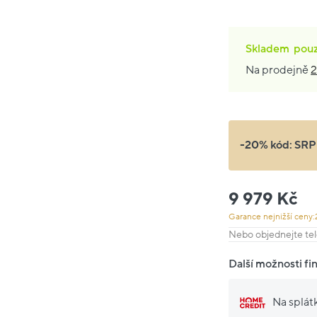
Skladem
pou
Na prodejně
2
-20% kód:
SRP
9 979 Kč
Garance nejnižší ceny:
Nebo objednejte tel
Další možnosti fi
Na splát