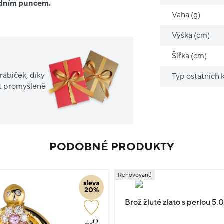
ředním puncem.
Vaha (g)
Výška (cm)
Šířka (cm)
rabiček, díky
Typ ostatních
it promyšleně
PODOBNÉ PRODUKTY
Renovované
sleva
20%
Brož žluté zlato s perlou 5.