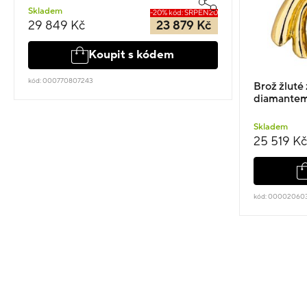
Skladem
-20% kód: SRPEN20
29 849 Kč
23 879 Kč
Koupit s kódem
kód: 000770807243
Brož žluté 
diamantem
Skladem
25 519 Kč
kód: 00002060