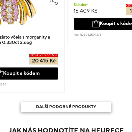
Skladem
-20
16 409 Kč
Koupit s kód
kód: R25082507373
zlato včela s morganity a
 0.330ct 2.65g
-20% kód: SRPEN20
20 415 Kč
Koupit s kódem
3250
DALŠÍ PODOBNÉ PRODUKTY
JAK NÁS HODNOTÍTE NA HEURECE