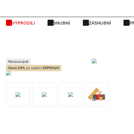
P
VÝPRODEJ
SNUBNÍ
ZÁSNUBNÍ
P
Renovované
Sleva 20%
po zadání
SRPEN20