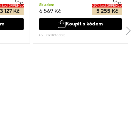
Skladem
% kód: SRPEN20
-20% kód: SRPEN20
13 127 Kč
6 569 Kč
5 255 Kč
em
Koupit s kódem
kód: R12112400513