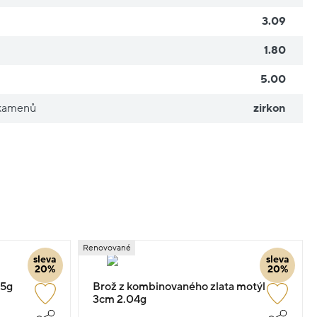
3.09
1.80
5.00
 kamenů
zirkon
Renovované
sleva
sleva
20%
20%
05g
Brož z kombinovaného zlata motýl
3cm 2.04g