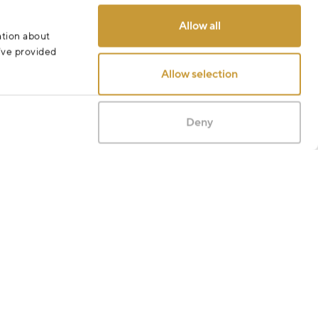
Odeslat
Allow all
ation about
u’ve provided
Allow selection
Deny