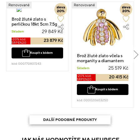
Renovované
Renovované
sleva
sleva
20%
20%
Brož žluté zlato s
perličkou 18kt 5cm 7.5g
29 849 Kč
Skladem
-20% kód:
23 879 Kč
SRPEN20
Koupit s kódem
Brož žluté zlato včela s
morganity a diamantem
kód: 000770807243
0.330ct 2.65g
25 519 Kč
Skladem
-20% kód:
20 415 Kč
SRPEN20
Koupit s kódem
kód: 000020603250
DALŠÍ PODOBNÉ PRODUKTY