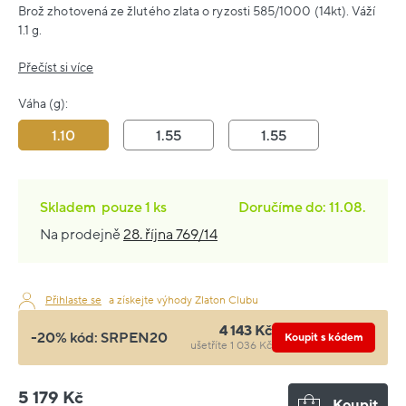
Brož zhotovená ze žlutého zlata o ryzosti 585/1000 (14kt). Váží
1.1 g.
Přečíst si více
Váha (g):
1.10
1.55
1.55
Skladem
pouze
1 ks
Doručíme do: 11.08.
Na prodejně
28. října 769/14
Přihlaste se
a získejte výhody Zlaton Clubu
4 143 Kč
-20% kód:
SRPEN20
Koupit s kódem
ušetříte 1 036 Kč
5 179 Kč
Koupit