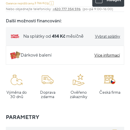
3 766 Kč/g
Garance nejnižší ceny:
Nebo objednejte telefonicky:
+420 777 354 596
(po–pá 9:00–16:00)
Další možnosti financování:
Na splátky od
414 Kč
měsíčně
Vybrat splátky
Dárkové balení
Více informací
Výměna do
Doprava
Ověřeno
Česká firma
30 dnů
zdarma
zákazníky
PARAMETRY