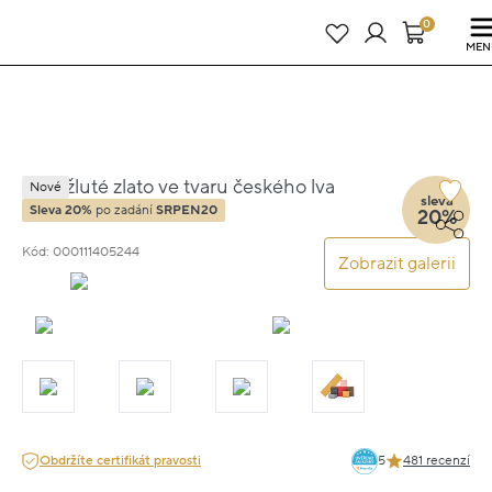
Právě teď! - 20 % na vše! Kód: SRPEN20
24 dní : 11h : 01m : 58s
0
MEN
Brož žluté zlato ve tvaru českého lva
Nové
sleva
1.1cm 1.1g
Sleva 20%
po zadání
SRPEN20
20%
Kód: 000111405244
Zobrazit galerii
Obdržíte certifikát pravosti
5
481 recenzí