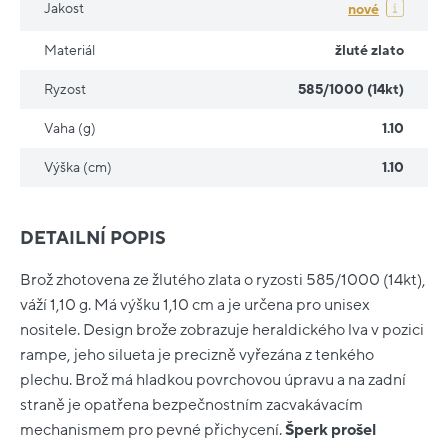
Jakost
nové
Materiál
žluté zlato
Ryzost
585/1000 (14kt)
Vaha (g)
1.10
Výška (cm)
1.10
DETAILNÍ POPIS
Brož zhotovena ze žlutého zlata o ryzosti 585/1000 (14kt),
váží 1,10 g. Má výšku 1,10 cm a je určena pro unisex
nositele. Design brože zobrazuje heraldického lva v pozici
rampe, jeho silueta je precizně vyřezána z tenkého
plechu. Brož má hladkou povrchovou úpravu a na zadní
straně je opatřena bezpečnostním zacvakávacím
mechanismem pro pevné přichycení.
Šperk prošel