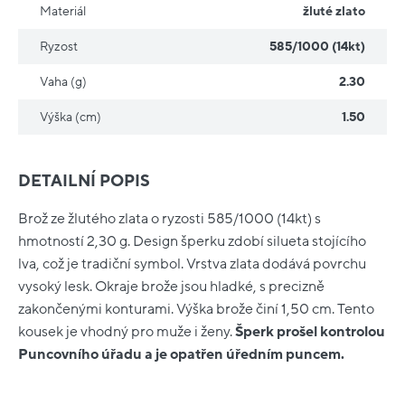
Materiál
žluté zlato
Ryzost
585/1000 (14kt)
Vaha (g)
2.30
Výška (cm)
1.50
DETAILNÍ POPIS
Brož ze žlutého zlata o ryzosti 585/1000 (14kt) s
hmotností 2,30 g. Design šperku zdobí silueta stojícího
lva, což je tradiční symbol. Vrstva zlata dodává povrchu
vysoký lesk. Okraje brože jsou hladké, s precizně
zakončenými konturami. Výška brože činí 1,50 cm. Tento
kousek je vhodný pro muže i ženy.
Šperk prošel kontrolou
Puncovního úřadu a je opatřen úředním puncem.