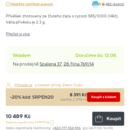
Obdržíte certifikát pravosti
5
483 recenzí
Přívěšek zhotovený ze žlutého zlata o ryzosti 585/1000 (14kt).
Váha přívěsku je 2.3 g.
Přečíst si více
Skladem
Doručíme do: 12.08.
Na prodejně
Spálená 37
,
28. října 769/14
Přihlaste se
a získejte výhody Zlaton Clubu
8 391 Kč
-20% kód:
SRPEN20
Koupit s kódem
ušetříte 2 098 Kč
10 489 Kč
Koupit
3 648 Kč/g
Garance nejnižší ceny:
Nebo objednejte telefonicky:
+420 777 354 596
(po–pá 9:00–16:00)