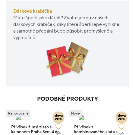
Dárková krabička
Máte šperk jako dárek? Zvolte jednu z našich
dárkových krabiček, díky které šperk lépe vynikne
a samotné předání bude působit promyšleně a
výjimečně.
PODOBNÉ PRODUKTY
Renovované
Nové
sleva
sleva
20%
20%
Přívěsek žluté zlato s
Přívěsek z
kamenem Praha 3cm 4.6g
kombinovaného zlata s