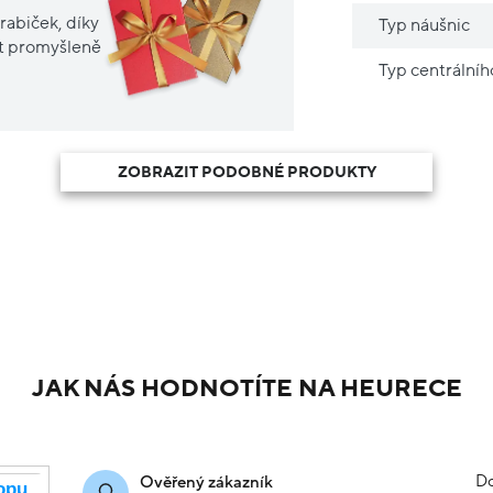
rabiček, díky
Typ náušnic
it promyšleně
Typ centrální
ZOBRAZIT PODOBNÉ PRODUKTY
JAK NÁS HODNOTÍTE NA HEURECE
Do
Ověřený zákazník