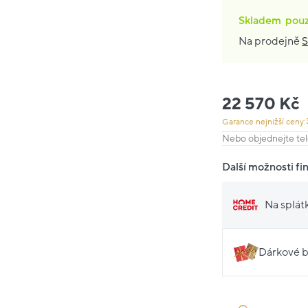
Skladem
pou
Na prodejně
S
22 570 Kč
Garance nejnižší ceny:
Nebo objednejte tel
Další možnosti fi
Na splát
Dárkové b