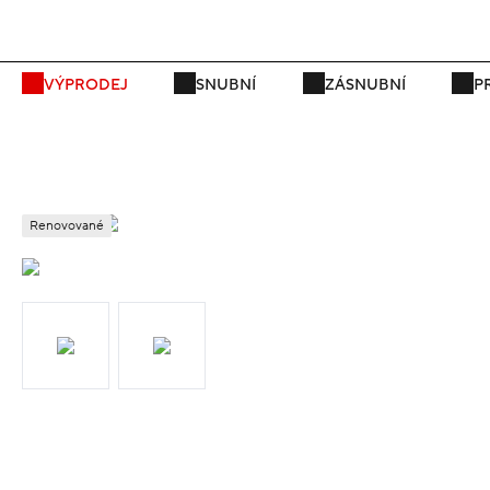
P
VÝPRODEJ
SNUBNÍ
ZÁSNUBNÍ
P
Renovované