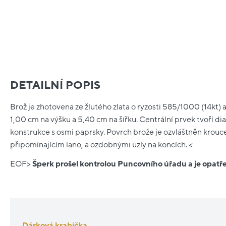
DETAILNÍ POPIS
Brož je zhotovena ze žlutého zlata o ryzosti 585/1000 (14kt)
1,00 cm na výšku a 5,40 cm na šířku. Centrální prvek tvoří d
konstrukce s osmi paprsky. Povrch brože je ozvláštněn kro
připomínajícím lano, a ozdobnými uzly na koncích. <
EOF>
Šperk prošel kontrolou Puncovního úřadu a je opat
Dárková krabička