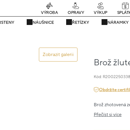
rávě teď! - 20 % na vše! Kód: SRPEN20
24 dní : 10h : 09m : 26
VÝROBA
OPRAVY
VÝKUP
SPLÁT
RSTENY
NÁUŠNICE
ŘETÍZKY
NÁRAMKY
Zobrazit galerii
Brož žlut
Kód: R200225033
Obdržíte certifi
Brož zhotovená ze 
Přečíst si více