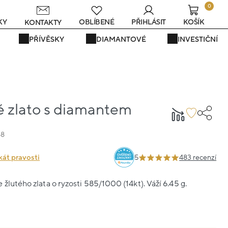
0
s
KY
OBLÍBENÉ
PŘIHLÁSIT
KOŠÍK
KONTAKTY
PŘÍVĚSKY
DIAMANTOVÉ
INVESTIČNÍ
é zlato s diamantem
88
kát pravosti
5
483 recenzí
žlutého zlata o ryzosti 585/1000 (14kt). Váží 6.45 g.