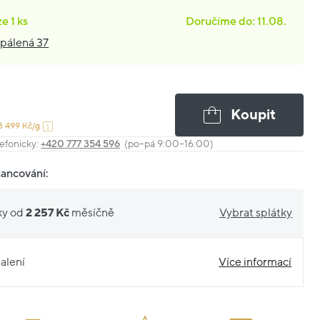
ze
1 ks
Doručíme do: 11.08.
pálená 37
Koupit
3 499 Kč/g
efonicky:
+420 777 354 596
(po–pá 9:00–16:00)
nancování:
ky od
2 257 Kč
měsíčně
Vybrat splátky
alení
Více informací