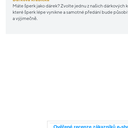
Máte šperk jako dárek? Zvolte jednu z našich dárkových k
které šperk lépe vynikne a samotné předání bude působ
a výjimečně.