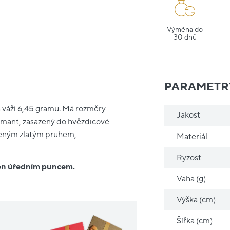
Výměna do
30 dnů
PARAMETR
 a váží 6,45 gramu. Má rozměry
Jakost
iamant, zasazený do hvězdicové
uceným zlatým pruhem,
Materiál
Ryzost
řen úředním puncem.
Vaha (g)
Výška (cm)
Šířka (cm)