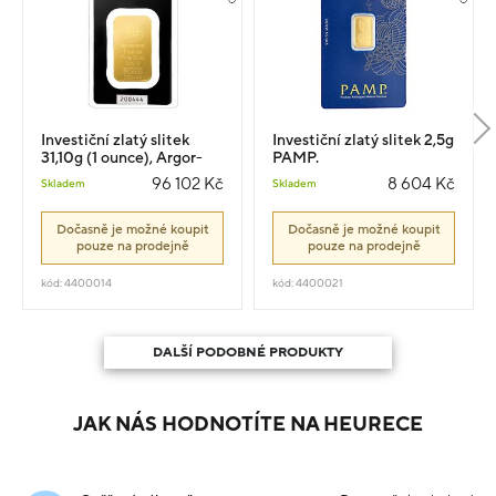
Investiční zlatý slitek
Investiční zlatý slitek 2,5g
31,10g (1 ounce), Argor-
PAMP.
Heraeus
96 102 Kč
8 604 Kč
Skladem
Skladem
Dočasně je možné koupit
Dočasně je možné koupit
pouze na prodejně
pouze na prodejně
kód: 4400014
kód: 4400021
DALŠÍ PODOBNÉ PRODUKTY
JAK NÁS HODNOTÍTE NA HEURECE