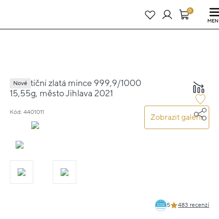
Právě teď! - 20 % na vše! Kód: SRPEN20
23 dní : 18h : 38m : 51s
0
MEN
Investiční zlatá mince 999,9/1000
Nové
15,55g, město Jihlava 2021
Kód: 4401011
Zobrazit galerii
5
483 recenzí