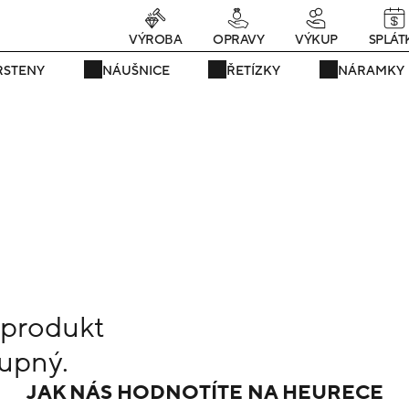
Právě teď! - 20 % na vše! Kód: SRPEN20
24 dní : 1h : 31m : 03s
VÝROBA
OPRAVY
VÝKUP
SPLÁT
RSTENY
NÁUŠNICE
ŘETÍZKY
NÁRAMKY
 produkt
upný.
JAK NÁS HODNOTÍTE NA HEURECE