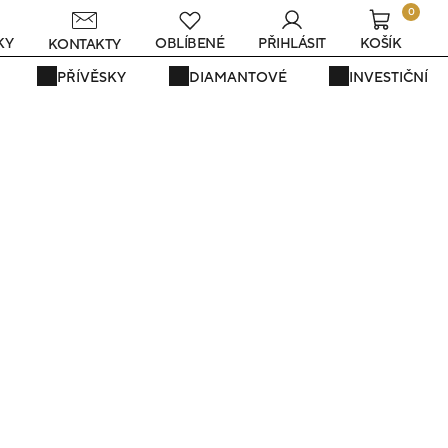
0
KY
OBLÍBENÉ
PŘIHLÁSIT
KOŠÍK
KONTAKTY
PŘÍVĚSKY
DIAMANTOVÉ
INVESTIČNÍ