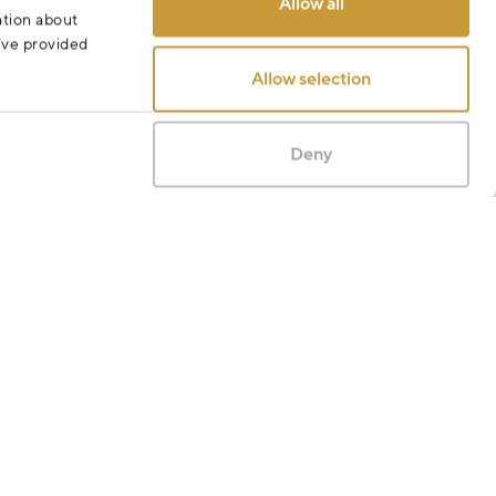
Allow all
ation about
u’ve provided
Allow selection
Deny