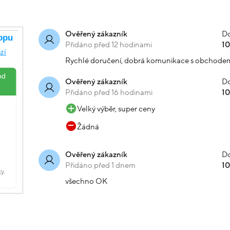
Do
Ověřený zákazník
Přidáno před 12 hodinami
1
Rychlé doručení, dobrá komunikace s obchode
Do
Ověřený zákazník
Přidáno před 16 hodinami
1
Velký výběr, super ceny
Žádná
Do
Ověřený zákazník
Přidáno před 1 dnem
1
všechno OK