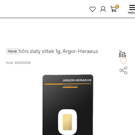
Právě teď! - 20 % na vše! Kód: SRPEN20
24 dní : 13h : 02m : 01s
0
MEN
Investiční zlatý slitek 1g, Argor-Heraeus
Nové
Kód: 4400008