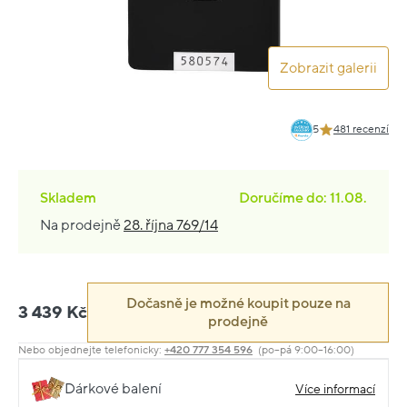
Zobrazit galerii
5
481 recenzí
Skladem
Doručíme do: 11.08.
Na prodejně
28. října 769/14
Dočasně je možné koupit pouze na
3 439 Kč
prodejně
Nebo objednejte telefonicky:
+420 777 354 596
(po–pá 9:00–16:00)
Dárkové balení
Více informací