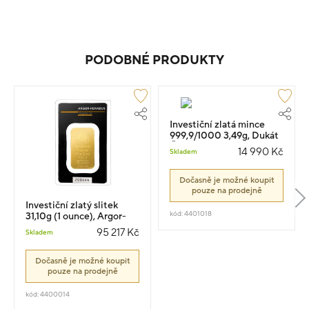
PODOBNÉ PRODUKTY
Investiční zlatá mince
999,9/1000 3,49g, Dukát
ČR 2023 Brakteát
14 990 Kč
Skladem
Dočasně je možné koupit
pouze na prodejně
Investiční zlatý slitek
kód: 4401018
31,10g (1 ounce), Argor-
Heraeus
95 217 Kč
Skladem
Dočasně je možné koupit
pouze na prodejně
kód: 4400014