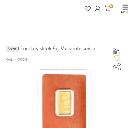
Právě teď! - 20 % na vše! Kód: SRPEN20
25 dní : 9h : 22m : 08s
0
MEN
Investiční zlatý slitek 5g, Valcambi suisse
Nové
Kód: 4400018