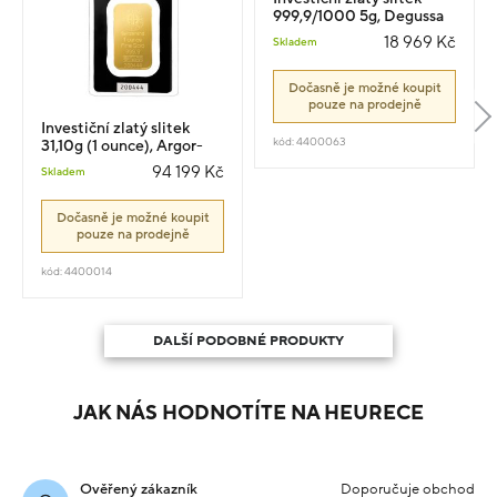
999,9/1000 5g, Degussa
18 969 Kč
Skladem
Dočasně je možné koupit
pouze na prodejně
Investiční zlatý slitek
kód: 4400063
31,10g (1 ounce), Argor-
Heraeus
94 199 Kč
Skladem
Dočasně je možné koupit
pouze na prodejně
kód: 4400014
DALŠÍ PODOBNÉ PRODUKTY
JAK NÁS HODNOTÍTE NA HEURECE
Ověřený zákazník
Doporučuje obchod