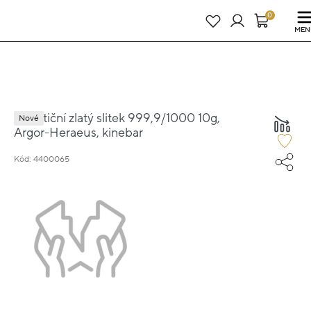
Právě teď! - 20 % na vše! Kód: SRPEN20
24 dní : 15h : 51m : 15s
0
MEN
Investiční zlatý slitek 999,9/1000 10g,
Nové
Argor-Heraeus, kinebar
Kód: 4400065