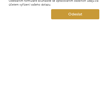
Odesláním formuláře souhlasíte se zpracováním osobních údajů za
účelem vyřízení vašeho dotazu.
Odeslat