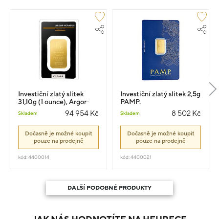
Investiční zlatý slitek
Investiční zlatý slitek 2,5g
31,10g (1 ounce), Argor-
PAMP.
Heraeus
94 954 Kč
8 502 Kč
Skladem
Skladem
Dočasně je možné koupit
Dočasně je možné koupit
pouze na prodejně
pouze na prodejně
kód: 4400014
kód: 4400021
DALŠÍ PODOBNÉ PRODUKTY