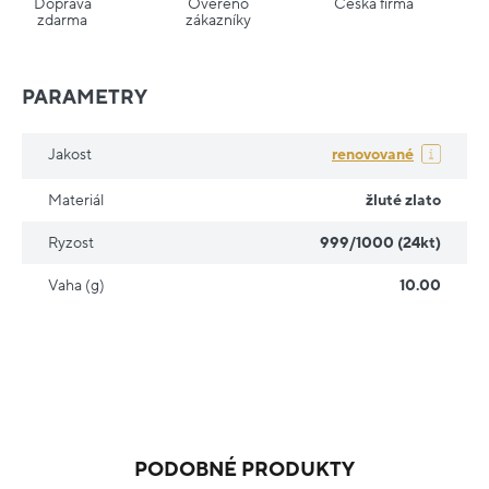
Doprava
Ověřeno
Česká firma
zdarma
zákazníky
PARAMETRY
Jakost
renovované
Materiál
žluté zlato
Ryzost
999/1000 (24kt)
Vaha (g)
10.00
PODOBNÉ PRODUKTY