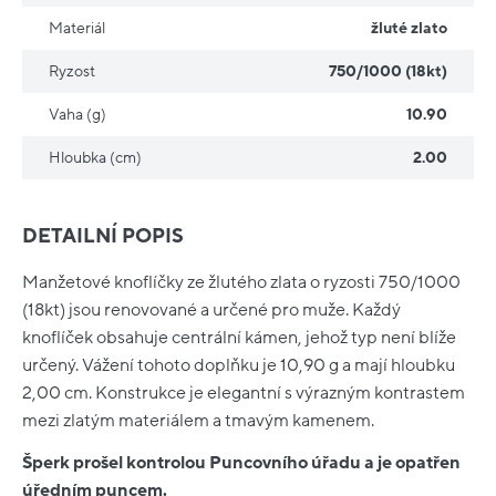
Materiál
žluté zlato
Ryzost
750/1000 (18kt)
Vaha (g)
10.90
Hloubka (cm)
2.00
DETAILNÍ POPIS
Manžetové knoflíčky ze žlutého zlata o ryzosti 750/1000
(18kt) jsou renovované a určené pro muže. Každý
knoflíček obsahuje centrální kámen, jehož typ není blíže
určený. Vážení tohoto doplňku je 10,90 g a mají hloubku
2,00 cm. Konstrukce je elegantní s výrazným kontrastem
mezi zlatým materiálem a tmavým kamenem.
Šperk prošel kontrolou Puncovního úřadu a je opatřen
úředním puncem.