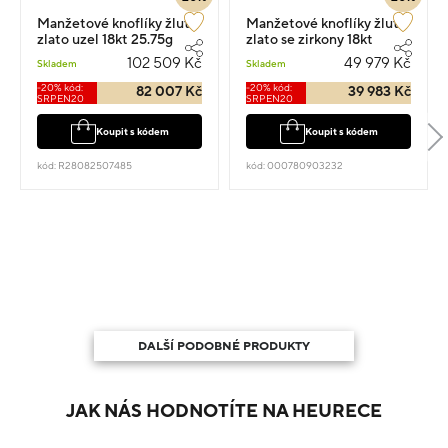
Manžetové knoflíky žluté
Manžetové knoflíky žluté
zlato uzel 18kt 25.75g
zlato se zirkony 18kt
12.95g
102 509 Kč
49 979 Kč
Skladem
Skladem
-20% kód:
-20% kód:
82 007 Kč
39 983 Kč
SRPEN20
SRPEN20
Koupit s kódem
Koupit s kódem
kód: R28082507485
kód: 000780903232
DALŠÍ PODOBNÉ PRODUKTY
JAK NÁS HODNOTÍTE NA HEURECE