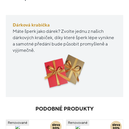
Dárková krabička
Máte šperk jako dárek? Zvolte jednu z našich
dárkových krabiček, díky které šperk lépe vynikne
a samotné předání bude působit promyšleně a
výjimečně.
PODOBNÉ PRODUKTY
Renovované
Renovované
sleva
sleva
20%
20%