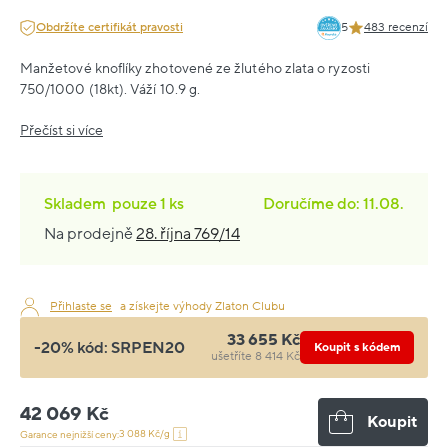
Obdržíte certifikát pravosti
5
483 recenzí
Manžetové knoflíky zhotovené ze žlutého zlata o ryzosti
750/1000 (18kt). Váží 10.9 g.
Přečíst si více
Skladem
pouze
1 ks
Doručíme do: 11.08.
Na prodejně
28. října 769/14
Přihlaste se
a získejte výhody Zlaton Clubu
33 655 Kč
-20% kód:
SRPEN20
Koupit s kódem
ušetříte 8 414 Kč
42 069 Kč
Koupit
3 088 Kč/g
Garance nejnižší ceny: