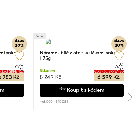
Nové
sleva
sleva
20%
20%
ami anker
Náramek bílé zlato s kuličkami anker
1.75g
Skladem
% kód: SRPEN20
-20% kód: SRPEN20
6 783 Kč
8 249 Kč
6 599 Kč
em
Koupit s kódem
kód: 000142406258