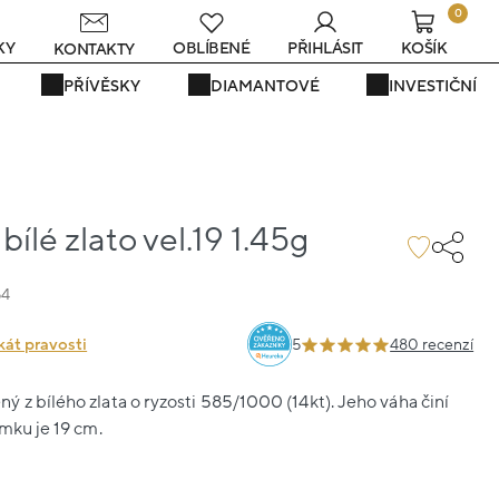
0
KY
OBLÍBENÉ
PŘIHLÁSIT
KOŠÍK
KONTAKTY
PŘÍVĚSKY
DIAMANTOVÉ
INVESTIČNÍ
ílé zlato vel.19 1.45g
54
kát pravosti
5
480 recenzí
 z bílého zlata o ryzosti 585/1000 (14kt). Jeho váha činí
amku je 19 cm.