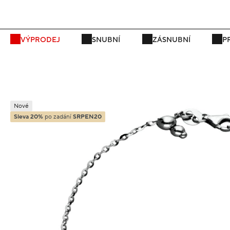
VÝPRODEJ
SNUBNÍ
ZÁSNUBNÍ
P
Nové
Sleva 20%
po zadání
SRPEN20