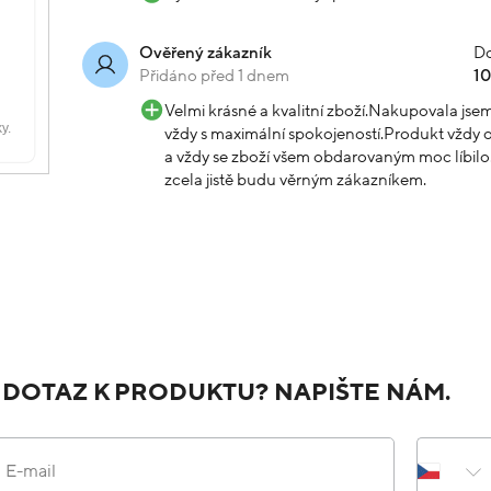
Do
Ověřený zákazník
Přidáno před 1 dnem
1
Velmi krásné a kvalitní zboží.Nakupovala js
vždy s maximální spokojeností.Produkt vždy o
a vždy se zboží všem obdarovaným moc líbilo.
zcela jistě budu věrným zákazníkem.
 DOTAZ K PRODUKTU? NAPIŠTE NÁM.
E-mail