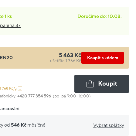
ze
1 ks
Doručíme do: 10.08.
pálená 37
5 463 Kč
EN20
Koupit s kódem
ušetříte 1 366 Kč
Koupit
3 768 Kč/g
efonicky:
+420 777 354 596
(po–pá 9:00–16:00)
nancování:
ky od
546 Kč
měsíčně
Vybrat splátky