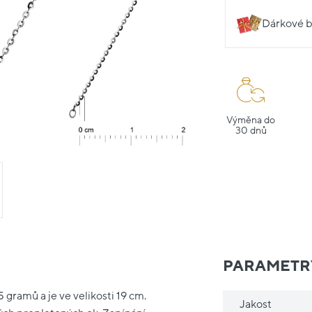
Dárkové b
Výměna do
30 dnů
PARAMETR
 gramů a je ve velikosti 19 cm.
Jakost