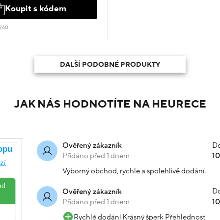
Koupit s kódem
240
DALŠÍ PODOBNÉ PRODUKTY
JAK NÁS HODNOTÍTE NA HEURECE
Do
Ověřený zákazník
Přidáno před 1 dnem
1
Výborný obchod, rychle a spolehlivě dodání.
Do
Ověřený zákazník
Přidáno před 1 dnem
1
Rychlé dodání Krásný šperk Přehlednost