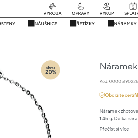
Právě teď! - 20 % na vše! Kód: SRPEN20
25 dní : 6h : 21m : 18s
VÝROBA
OPRAVY
VÝKUP
SPLÁT
RSTENY
NÁUŠNICE
ŘETÍZKY
NÁRAMKY
Náramek b
sleva
20%
Kód: 0000519022
Obdržíte certifi
Náramek zhotovený
1.45 g. Délka nár
Přečíst si více