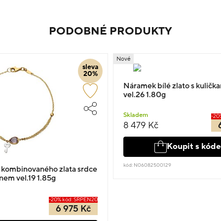
PODOBNÉ PRODUKTY
Nové
sleva
20%
Náramek bílé zlato s kuličk
vel.26 1.80g
Skladem
-20
8 479 Kč
Koupit s kód
kód: N06082500129
 kombinovaného zlata srdce
nem vel.19 1.85g
-20% kód: SRPEN20
6 975 Kč