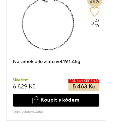
20%
Náramek bílé zlato vel.19 1.45g
Skladem
-20% kód: SRPEN20
6 829 Kč
5 463 Kč
Koupit s kódem
kód: 000051902254