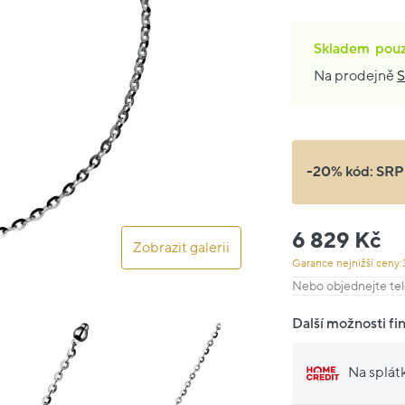
Skladem
pou
Na prodejně
S
-20% kód:
SRP
6 829 Kč
Zobrazit galerii
Garance nejnižší ceny:
Nebo objednejte tel
Další možnosti fi
Na splát