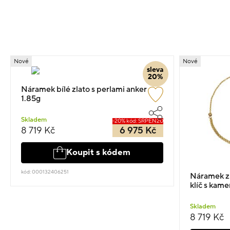
Nové
Nové
sleva
20%
Náramek bílé zlato s perlami anker
1.85g
Skladem
-20% kód: SRPEN20
8 719 Kč
6 975 Kč
Koupit s kódem
kód: 000132406251
Náramek z
klíč s kame
Skladem
8 719 Kč