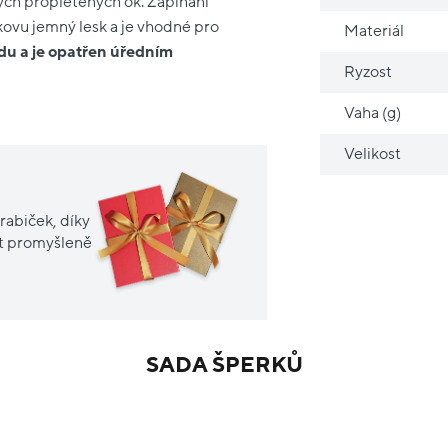
ných propletených ok. Zapínání
 kovu jemný lesk a je vhodné pro
Materiál
du a je opatřen úředním
Ryzost
Vaha (g)
Velikost
rabiček, díky
it promyšleně
SADA ŠPERKŮ