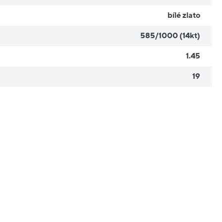
bílé zlato
585/1000 (14kt)
1.45
19