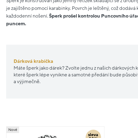
Šperk je konstruován jako jemný řetízek skládající se z drob
je zajištěno pomocí karabinky. Povrch je leštěný, což dodává
každodenní nošení.
Šperk prošel kontrolou Puncovního úřa
puncem.
Dárková krabička
Máte šperk jako dárek? Zvolte jednu z našich dárkových k
které šperk lépe vynikne a samotné předání bude působ
a výjimečně.
Nové
sleva