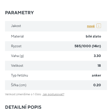
PARAMETRY
Jakost
nové
Materiál
bílé zlato
Ryzost
585/1000 (14kt)
Vaha (g)
3.30
Velikost
18
Typ řetízku
anker
Šířka (cm)
0.20
Velikost zmenšíme o 1 číslo.
Jak postupovat?
DETAILNÍ POPIS