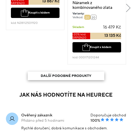
13 887 Kč
Náramek z
SRPEN20
kombinovaného zlata
vel.20 3.6g
Koupit s kódem
Varianty:
Velikost:
20
20
kód: N28112501920
16 419 Kč
Skladem
-20% kód:
13 135 Kč
SRPEN20
Koupit s kódem
kód: 000171201244
DALŠÍ PODOBNÉ PRODUKTY
JAK NÁS HODNOTÍTE NA HEURECE
Ověřený zákazník
Doporučuje obchod
Přidáno před 5 hodinami
100%
Rychlé doručení, dobrá komunikace s obchodem.