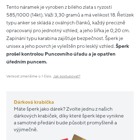
Tento náramek je vyroben z bílého zlata s ryzostí
585/1000 (14kt). Váží 3,30 gramů a má velikost 18. Řetízek
typu anker se skládá z oválných článků, každý precizně
opracovaný pro jednotný vzhled, a jeho šířka je 0,20 cm.
Zapínání typu karabina zajišťuje bezpečnost. Šperk je
unisex a jeho povrch je vyleštěn pro lesklý vzhled.
Šperk
prošel kontrolou Puncovního úřadu a je opatřen
úředním puncem.
Velikost zmenšíme o 1 číslo.
Jak postupovat?
Dárková krabička
Máte šperk jako dárek? Zvolte jednu z našich
dárkových krabiček, díky které šperk lépe vynikne
a samotné předání bude působit promyšleně a
výjimečně.