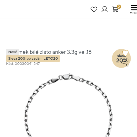
Právě teď! - 20 % na vše! Kód: SRPEN20
24 dní : 9h : 29m : 47s
0
MEN
Náramek bílé zlato anker 3.3g vel.18
Nové
sleva
Sleva 20%
po zadání
LETO20
20%
Kód: 000300411247