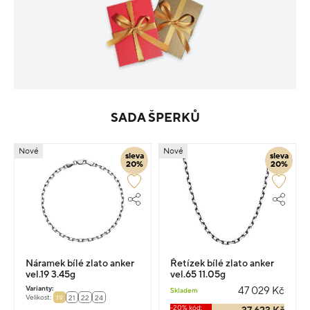
SADA ŠPERKŮ
Nové
Nové
sleva
sleva
20%
20%
Náramek bílé zlato anker
Řetízek bílé zlato anker
vel.19 3.45g
vel.65 11.05g
Varianty:
47 029 Kč
Skladem
Velikost:
19
21
22
24
-20% kód: