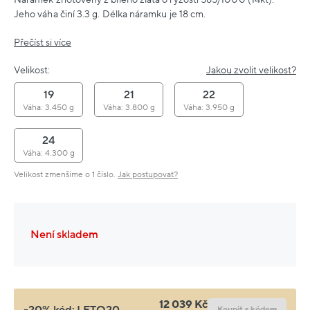
Jeho váha činí 3.3 g. Délka náramku je 18 cm.
Přečíst si více
Velikost:
Jakou zvolit velikost?
19
21
22
Váha: 3.450 g
Váha: 3.800 g
Váha: 3.950 g
24
Váha: 4.300 g
Velikost zmenšíme o 1 číslo.
Jak postupovat?
Není skladem
12 039 Kč
-20% kód:
LETO20
Koupit s kódem