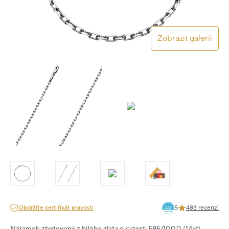
Zobrazit galerii
Obdržíte certifikát pravosti
5
483 recenzí
Náramek zhotovený z bílého zlata o ryzosti 585/1000 (14kt).