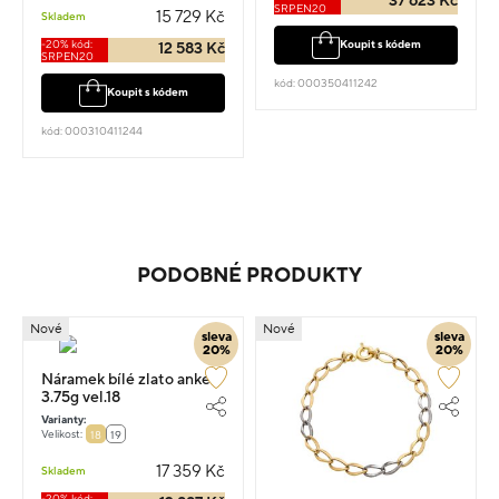
37 623 Kč
SRPEN20
15 729 Kč
Skladem
-20% kód:
Koupit s kódem
12 583 Kč
SRPEN20
kód: 000350411242
Koupit s kódem
kód: 000310411244
PODOBNÉ PRODUKTY
Nové
Nové
sleva
sleva
20%
20%
Náramek bílé zlato anker
3.75g vel.18
Varianty:
Velikost:
18
19
17 359 Kč
Skladem
-20% kód: