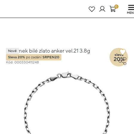
Právě teď! - 20 % na vše! Kód: SRPEN20
25 dní : 4h : 31m : 16s
0
MEN
Náramek bílé zlato anker vel.21 3.8g
Nové
sleva
Sleva 20%
po zadání
SRPEN20
20%
Kód: 000330411248