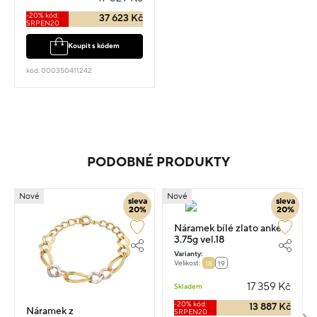
-20% kód:
37 623 Kč
SRPEN20
Koupit s kódem
kód: 000350411242
PODOBNÉ PRODUKTY
Nové
Nové
sleva
sleva
20%
20%
Náramek bílé zlato anker
3.75g vel.18
Varianty:
Velikost:
18
19
17 359 Kč
Skladem
-20% kód:
13 887 Kč
Náramek z
SRPEN20