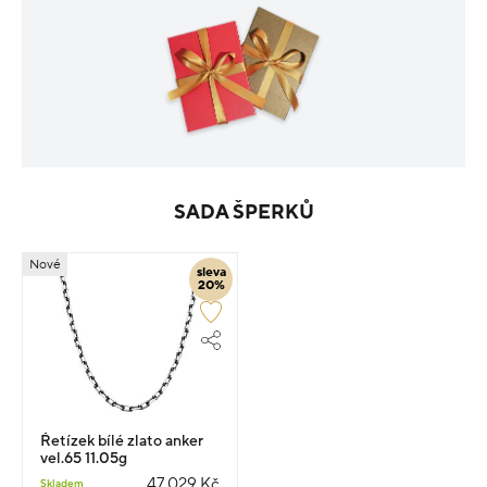
SADA ŠPERKŮ
Nové
sleva
20%
Řetízek bílé zlato anker
vel.65 11.05g
47 029 Kč
Skladem