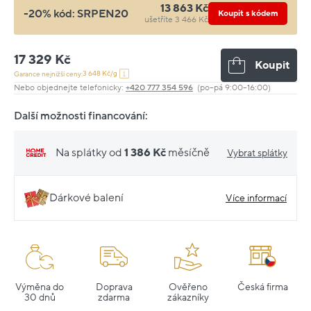
13 863 Kč
-20% kód:
SRPEN20
Koupit s kódem
ušetříte 3 466 Kč
17 329 Kč
Koupit
3 648 Kč/g
Garance nejnižší ceny:
Nebo objednejte telefonicky:
+420 777 354 596
(po–pá 9:00–16:00)
Další možnosti financování:
Na splátky od
1 386 Kč
měsíčně
Vybrat splátky
Dárkové balení
Více informací
Výměna do
Doprava
Ověřeno
Česká firma
30 dnů
zdarma
zákazníky