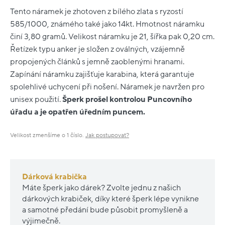
Tento náramek je zhotoven z bílého zlata s ryzostí
585/1000, známého také jako 14kt. Hmotnost náramku
činí 3,80 gramů. Velikost náramku je 21, šířka pak 0,20 cm.
Řetízek typu anker je složen z oválných, vzájemně
propojených článků s jemně zaoblenými hranami.
Zapínání náramku zajišťuje karabina, která garantuje
spolehlivé uchycení při nošení. Náramek je navržen pro
unisex použití.
Šperk prošel kontrolou Puncovního
úřadu a je opatřen úředním puncem.
Velikost zmenšíme o 1 číslo.
Jak postupovat?
Dárková krabička
Máte šperk jako dárek? Zvolte jednu z našich
dárkových krabiček, díky které šperk lépe vynikne
a samotné předání bude působit promyšleně a
výjimečně.