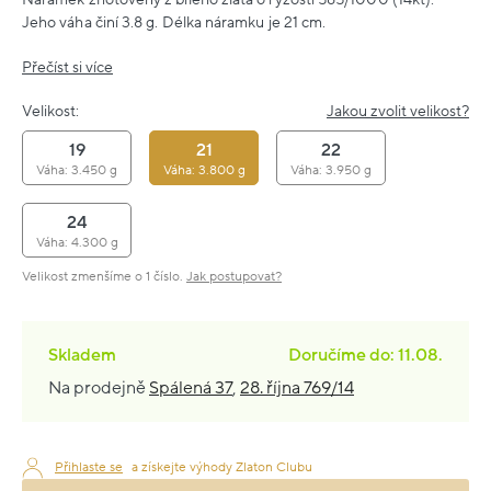
Jeho váha činí 3.8 g. Délka náramku je 21 cm.
Přečíst si více
Velikost:
Jakou zvolit velikost?
19
21
22
Váha: 3.450 g
Váha: 3.800 g
Váha: 3.950 g
24
Váha: 4.300 g
Velikost zmenšíme o 1 číslo.
Jak postupovat?
Skladem
Doručíme do: 11.08.
Na prodejně
Spálená 37
,
28. října 769/14
Přihlaste se
a získejte výhody Zlaton Clubu