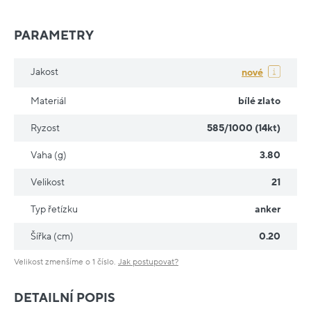
PARAMETRY
Jakost
nové
Materiál
bílé zlato
Ryzost
585/1000 (14kt)
Vaha (g)
3.80
Velikost
21
Typ řetízku
anker
Šířka (cm)
0.20
Velikost zmenšíme o 1 číslo.
Jak postupovat?
DETAILNÍ POPIS