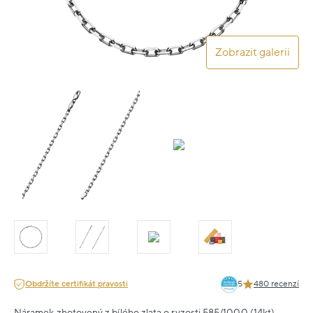
Zobrazit galerii
Obdržíte certifikát pravosti
5
480 recenzí
Náramek zhotovený z bílého zlata o ryzosti 585/1000 (14kt).