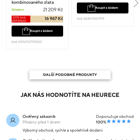
kombinovaného zlata
vel.20 4.65g
Koupit s kódem
21 209 Kč
Skladem
-20% kód:
16 967 Kč
kód: N28112501919
SRPEN20
Koupit s kódem
kód: 000202705222
DALŠÍ PODOBNÉ PRODUKTY
JAK NÁS HODNOTÍTE NA HEURECE
Ověřený zákazník
Doporučuje obchod
Přidáno před 1 dnem
100%
Výborný obchod, rychle a spolehlivě dodání.